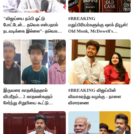
"விஜய்யை நம்பி ஓட்டு
#BREAKING
போட்டேன்... தவெக என்பதால்
மதுப்பிரியர்களுக்கு ஷாக் நியூஸ்!
நடவடிக்கை இல்லை”- தவெக
Old Monk, McDowell's
நிர்வாகியால் பாதிக்கப்பட்ட பெண்
மதுபானங்களை விற்பனை செய்ய
கதறல்
FSSAI தடை
இருவரை காதலித்ததால்
#BREAKING விஜய்யின்
விபரீதம்... 2 காதலன்களும்
விவாகரத்து வழக்கு - நாளை
சேர்ந்து சிறுமியை கூட்டு
விசாரணை
வன்கொடுமை செய்து கொலை
செய்த கொடூரம்