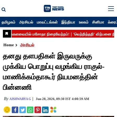
தமிழகம்
அரசியல்
மாவட்டங்கள்
இந்தியா
உலகம்
சினிமா
க்ரைம
Home
அரசியல்
தனது தளபதிகள் இருவருக்கு
முக்கிய பொறுப்பு வழங்கிய ராகுல்-
மாணிக்கம்தாகூர் நியமனத்தின்
பின்னணி
By
Jun 28, 2026, 09:30 IST
4:00:59 AM
AISHWARYA G