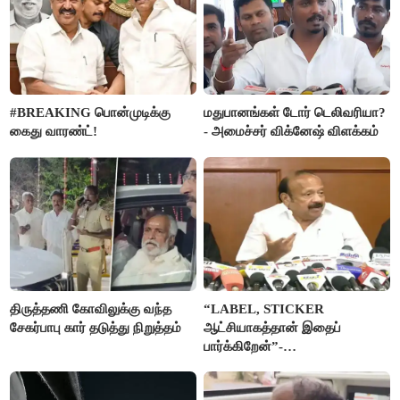
#BREAKING பொன்முடிக்கு
மதுபானங்கள் டோர் டெலிவரியா?
கைது வாரண்ட்!
- அமைச்சர் விக்னேஷ் விளக்கம்
திருத்தணி கோவிலுக்கு வந்த
“LABEL, STICKER
சேகர்பாபு கார் தடுத்து நிறுத்தம்
ஆட்சியாகத்தான் இதைப்
பார்க்கிறேன்”-
எம்.ஆர்.கே.பன்னீர்செல்வம்