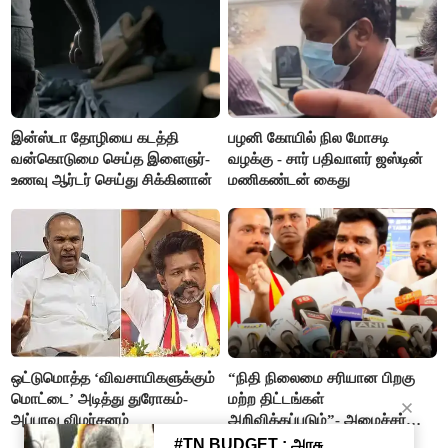
இன்ஸ்டா தோழியை கடத்தி
பழனி கோயில் நில மோசடி
வன்கொடுமை செய்த இளைஞர்-
வழக்கு - சார் பதிவாளர் ஜஸ்டின்
உணவு ஆர்டர் செய்து சிக்கினான்
மணிகண்டன் கைது
ஒட்டுமொத்த ‘விவசாயிகளுக்கும்
“நிதி நிலைமை சரியான பிறகு
மொட்டை’ அடித்து துரோகம்-
மற்ற திட்டங்கள்
அப்பாவு விமர்சனம்
அறிவிக்கப்படும்”- அமைச்சர்
நிர்மல்குமார் விளக்கம்