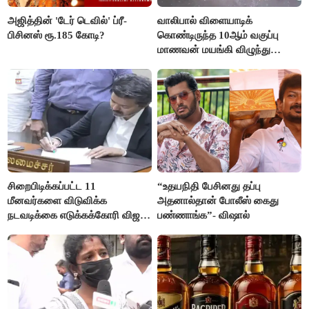
அஜித்தின் 'டேர் டெவில்' ப்ரீ-
வாலிபால் விளையாடிக்
பிசினஸ் ரூ.185 கோடி?
கொண்டிருந்த 10ஆம் வகுப்பு
மாணவன் மயங்கி விழுந்து
உயிரிழப்பு
சிறைபிடிக்கப்பட்ட 11
“உதயநிதி பேசினது தப்பு
மீனவர்களை விடுவிக்க
அதனால்தான் போலீஸ் கைது
நடவடிக்கை எடுக்கக்கோரி விஜய்
பண்ணாங்க”- விஷால்
கடிதம்