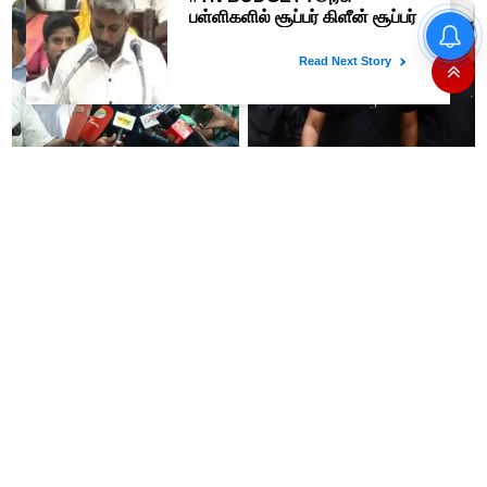
“நிதி நிலைமை சரியான பிறகு
மற்ற திட்டங்கள் அறிவிக்கப்படும்”-
அமைச்சர் நிர்மல்குமார் விளக்கம்
அரசியல் பழிவாங்கும் நோக்கோடு
"முடிஞ்சா, தைரியம் இருந்தா
பி.ஆர். சுந்தரைக்
முதலமைச்சர் வாயை திறந்து
கைதுசெய்வதா?- சீமான்
பதில் சொல்லட்டும்" - உதயநிதி
ஸ்டாலின்
“14 இயந்திரங்களில் 5
'கத்தி' பட வசனத்தை சொல்லி
இயந்திரங்களில் பிரச்சனை
முதல்வரை சாடிய வானதி