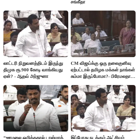
சங்கீதா
லாட்டரி நிறுவனத்திடம் இருந்து
CM விஜய்க்கு ஒரு தலைகுனிவு
திமுக ரூ.900 கோடி வாங்கியது
ஏற்பட்டால் தமிழக மக்கள் நாங்கள்
ஏன்? - ஆதவ் அர்ஜுனா
சும்மா இருப்போமா?- பிரேமலதா
விஜயகாந்த்
“ஊழலை ஒழித்ததால் டாஸ்மாக்
இப்போது நடக்கும் ஆட்சியும்