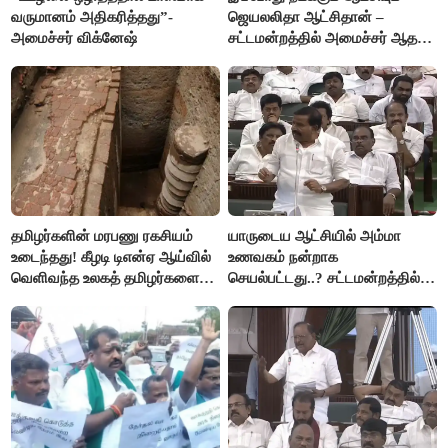
வருமானம் அதிகரித்தது”-
ஜெயலலிதா ஆட்சிதான் –
அமைச்சர் விக்னேஷ்
சட்டமன்றத்தில் அமைச்சர் ஆதவ்
அர்ஜுனா அதிரடி பேச்சு!
தமிழர்களின் மரபணு ரகசியம்
யாருடைய ஆட்சியில் அம்மா
உடைந்தது! கீழடி டிஎன்ஏ ஆய்வில்
உணவகம் நன்றாக
வெளிவந்த உலகத் தமிழர்களை
செயல்பட்டது..? சட்டமன்றத்தில்
மெய்சிலிர்க்க வைக்கும் உண்மை!
நடந்த காரசார விவாதம்..!