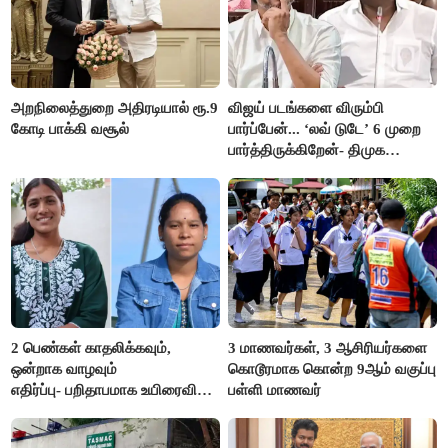
அறநிலைத்துறை அதிரடியால் ரூ.9
விஜய் படங்களை விரும்பி
கோடி பாக்கி வசூல்
பார்ப்பேன்... ‘லவ் டுடே’ 6 முறை
பார்த்திருக்கிறேன்- திமுக
எம்.எல்.ஏ.நெகிழ்ச்சி
2 பெண்கள் காதலிக்கவும்,
3 மாணவர்கள், 3 ஆசிரியர்களை
ஒன்றாக வாழவும்
கொடூரமாக கொன்ற 9ஆம் வகுப்பு
எதிர்ப்பு- பறிதாபமாக உயிரைவிட்ட
பள்ளி மாணவர்
ஜோடி