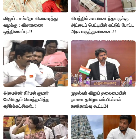
விஜய் - சங்கீதா விவாகரத்து
விபத்தில் காயமடைந்தவருக்கு
வழக்கு : விசாரணை
அட்டைப் பெட்டியில் கட்டுப் போட்ட
ஒத்திவைப்பு..!!
அரசு மருத்துவமனை..!!
அமைச்சர் நிர்மல் குமார்
முதல்வர் விஜய் தலைமையில்
பேசியதும் கொந்தளித்த
நாளை தமிழக எம்.பி.க்கள்
எதிர்க்கட்சிகள்..!
கலந்தாய்வு கூட்டம்!