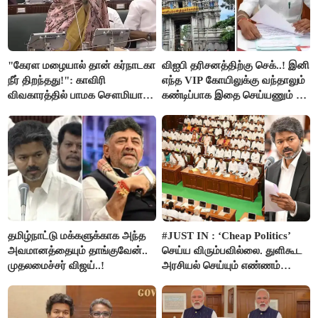
"கேரள மழையால் தான் கர்நாடகா
விஐபி தரிசனத்திற்கு செக்..! இனி
நீர் திறந்தது!": காவிரி
எந்த VIP கோயிலுக்கு வந்தாலும்
விவகாரத்தில் பாமக சௌமியா
கண்டிப்பாக இதை செய்யணும் -
அன்புமணி சாடல்!
அமைச்சர் ரமேஷ்..!
தமிழ்நாட்டு மக்களுக்காக அந்த
#JUST IN : ‘Cheap Politics’
அவமானத்தையும் தாங்குவேன்..
செய்ய விரும்பவில்லை. துளிகூட
முதலமைச்சர் விஜய்..!
அரசியல் செய்யும் எண்ணம்
இல்லை - உதயநிதிக்கு முதல்வர்
விஜய் பதில்!