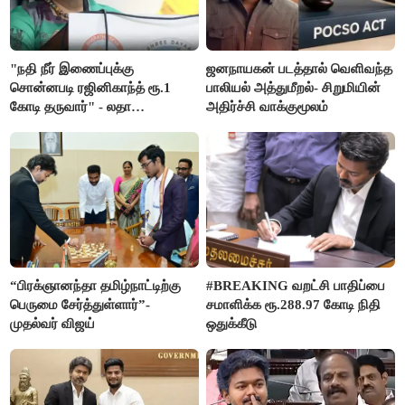
"நதி நீர் இணைப்புக்கு
ஜனநாயகன் படத்தால் வெளிவந்த
சொன்னபடி ரஜினிகாந்த் ரூ.1
பாலியல் அத்துமீறல்- சிறுமியின்
கோடி தருவார்" - லதா
அதிர்ச்சி வாக்குமூலம்
ரஜினிகாந்த்
“பிரக்ஞானந்தா தமிழ்நாட்டிற்கு
#BREAKING வறட்சி பாதிப்பை
பெருமை சேர்த்துள்ளார்”-
சமாளிக்க ரூ.288.97 கோடி நிதி
முதல்வர் விஜய்
ஒதுக்கீடு