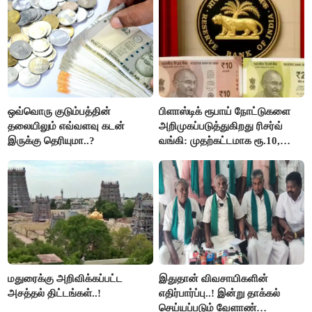
ஒவ்வொரு குடும்பத்தின்
பிளாஸ்டிக் ரூபாய் நோட்டுகளை
தலையிலும் எவ்வளவு கடன்
அறிமுகப்படுத்துகிறது ரிசர்வ்
இருக்கு தெரியுமா..?
வங்கி: முதற்கட்டமாக ரூ.10,
ரூ.20 நோட்டுகள் அச்சடிப்பு!
மதுரைக்கு அறிவிக்கப்பட்ட
இதுதான் விவசாயிகளின்
அசத்தல் திட்டங்கள்..!
எதிர்பார்ப்பு..! இன்று தாக்கல்
செய்யப்படும் வேளாண்