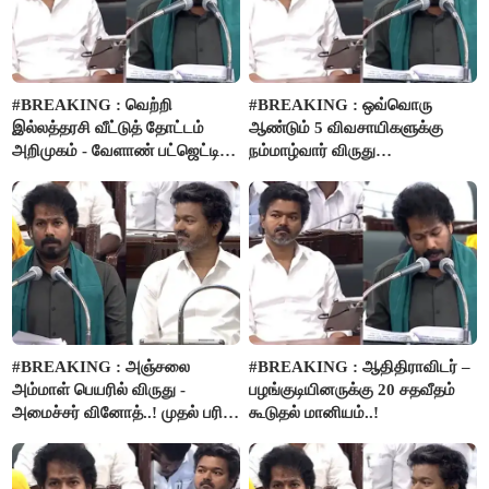
#BREAKING : வெற்றி
#BREAKING : ஒவ்வொரு
இல்லத்தரசி வீட்டுத் தோட்டம்
ஆண்டும் 5 விவசாயிகளுக்கு
அறிமுகம் - வேளாண் பட்ஜெட்டில்
நம்மாழ்வார் விருது
அறிவிப்பு..!
வழங்கப்படும்..!
#BREAKING : அஞ்சலை
#BREAKING : ஆதிதிராவிடர் –
அம்மாள் பெயரில் விருது -
பழங்குடியினருக்கு 20 சதவீதம்
அமைச்சர் வினோத்..! முதல் பரிசு
கூடுதல் மானியம்..!
ரூ.2.50 லட்சம் வழங்கப்படும்..!