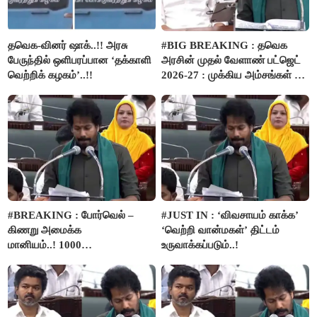
தவெக-வினர் ஷாக்..!! அரசு
#BIG BREAKING : தவெக
பேருந்தில் ஒளிபரப்பான ‘தக்காளி
அரசின் முதல் வேளாண் பட்ஜெட்
வெற்றிக் கழகம்’..!!
2026-27 : முக்கிய அம்சங்கள் ஓர்
பார்வை..!
#BREAKING : போர்வெல் –
#JUST IN : ‘விவசாயம் காக்க’
கிணறு அமைக்க
‘வெற்றி வான்மகள்’ திட்டம்
மானியம்..! 1000
உருவாக்கப்படும்..!
விவசாயிகளுக்கு மானியத்தில்
பம்புசெட் வழங்கப்படும்..!