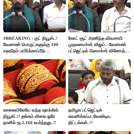
#BREAKING : குட் நியூஸ்..!
கோட் சூட் அணிந்த விவசாயி
வேளாண் பொருட்களுக்கு 100
முதலமைச்சர் விஜய் - வேளாண்
சதவீதம் பயிர்க்காப்பீடு
பட்ஜெட்டில் அமைச்சர் வினோத்
வழங்கபடும் - அமைச்சர்
பெருமிதம்..!
வினோத்..!
காலையிலேயே வந்த ஷாக்கிங்
தமிழக பட்ஜெட்டில்
நியூஸ்..!! தங்கம் விலை ஒரே
கவனிக்கப்படவேண்டிய
நாளில் ரூ.2,160 உயர்ந்தது..!!
திட்டங்கள்..!!