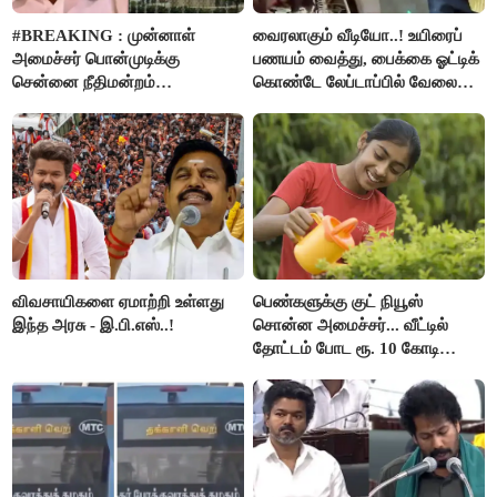
#BREAKING : முன்னாள்
வைரலாகும் வீடியோ..! உயிரைப்
அமைச்சர் பொன்முடிக்கு
பணயம் வைத்து, பைக்கை ஓட்டிக்
சென்னை நீதிமன்றம்
கொண்டே லேப்டாப்பில் வேலை
பிடிவாரண்ட்..!
பார்த்த நபர்..!
விவசாயிகளை ஏமாற்றி உள்ளது
பெண்களுக்கு குட் நியூஸ்
இந்த அரசு - இ.பி.எஸ்..!
சொன்ன அமைச்சர்... வீட்டில்
தோட்டம் போட ரூ. 10 கோடி
நிதி..!