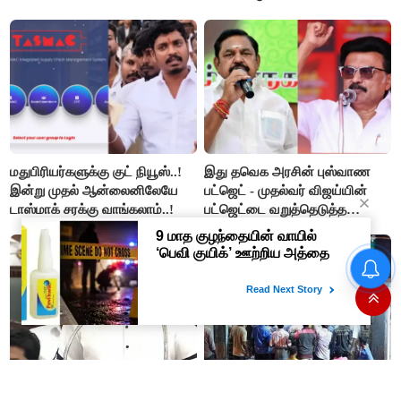
பட்ஜெட்டுக்கு பி.ஆர்.பாண்டியன்
கோரிக்கை!
மதுபிரியர்களுக்கு குட் நியூஸ்..!
இது தவெக அரசின் புஸ்வாண
இன்று முதல் ஆன்லைனிலேயே
பட்ஜெட் - முதல்வர் விஜய்யின்
டாஸ்மாக் சரக்கு வாங்கலாம்..!
பட்ஜெட்டை வறுத்தெடுத்த
மு.க.ஸ்டாலின், இபிஎஸ்..!
#BIG BREAKING : தவெக
அரசின் முதல் வேளாண் பட்ஜெட்
2026-27 : முக்கிய அம்சங்கள்
ஓர் பார்வை..!
ஜென்சி இளைஞர்களுக்கு
இனி டாஸ்மாக் கடைகளில்