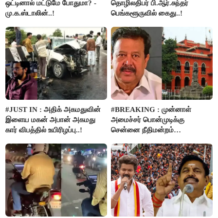
ஒட்டினால் மட்டுமே போதுமா? -
தொழிலதிபர் பி.ஆர்.சுந்தர்
மு.க.ஸ்டாலின்..!
பெங்களூருவில் கைது..!
#JUST IN : அதிக் அகமதுவின்
#BREAKING : முன்னாள்
இளைய மகன் அபான் அகமது
அமைச்சர் பொன்முடிக்கு
கார் விபத்தில் உயிரிழப்பு..!
சென்னை நீதிமன்றம்
பிடிவாரண்ட்..!