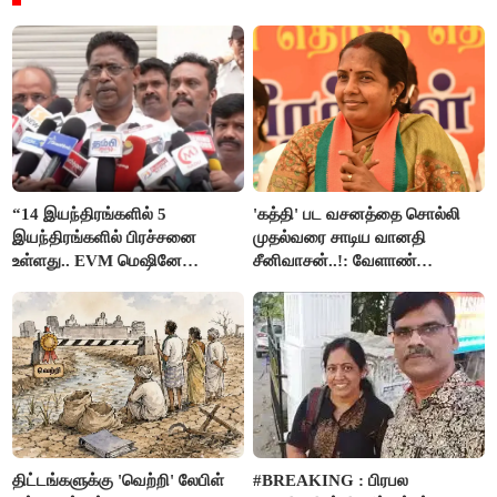
“14 இயந்திரங்களில் 5
'கத்தி' பட வசனத்தை சொல்லி
இயந்திரங்களில் பிரச்சனை
முதல்வரை சாடிய வானதி
உள்ளது.. EVM மெஷினே
சீனிவாசன்..!: வேளாண்
பிரச்சனையா இருக்கு”- என்.ஆர்.
பட்ஜெட்டுக்கு பாஜக கடும்
இளங்கோ
எதிர்ப்பு!
திட்டங்களுக்கு 'வெற்றி' லேபிள்
#BREAKING : பிரபல