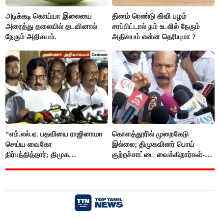
அடிக்கடி கொய்யா இலையை
தினம் ரெண்டு கிவி பழம்
அரைத்து தலையில் தடவினால்
சாப்பிட்டால் நம் உடலில் நேரும்
நேரும் அதிசயம்.
அதிசயம் என்ன தெரியுமா ?
“எம்.எல்.ஏ. பதவியை ராஜினாமா
கொளத்தூரில் முறைகேடு
செய்ய வைகோ
இல்லை; திமுகவினர் பொய்
நிர்பந்தித்தார்; திமுக
குற்றச்சாட்டை வைக்கிறார்கள்-
எம்.எல்.ஏக்களாகவே
வி.எஸ்.பாபு
தொடர்கிறோம்”- மதிமுக
எம்.எல்.ஏக்கள் பரபரப்பு பேட்டி