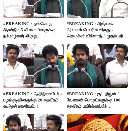
#BREAKING : ஒவ்வொரு
#BREAKING : அஞ்சலை
ஆண்டும் 5 விவசாயிகளுக்கு
அம்மாள் பெயரில் விருது -
நம்மாழ்வார் விருது
அமைச்சர் வினோத்..! முதல் பரிசு
வழங்கப்படும்..!
ரூ.2.50 லட்சம் வழங்கப்படும்..!
#BREAKING : ஆதிதிராவிடர் –
#BREAKING : குட் நியூஸ்..!
பழங்குடியினருக்கு 20 சதவீதம்
வேளாண் பொருட்களுக்கு 100
கூடுதல் மானியம்..!
சதவீதம் பயிர்க்காப்பீடு
வழங்கபடும் - அமைச்சர்
வினோத்..!