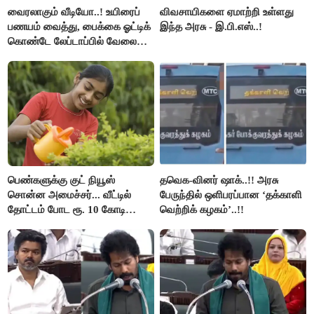
வைரலாகும் வீடியோ..! உயிரைப்
விவசாயிகளை ஏமாற்றி உள்ளது
பணயம் வைத்து, பைக்கை ஓட்டிக்
இந்த அரசு - இ.பி.எஸ்..!
கொண்டே லேப்டாப்பில் வேலை
பார்த்த நபர்..!
பெண்களுக்கு குட் நியூஸ்
தவெக-வினர் ஷாக்..!! அரசு
சொன்ன அமைச்சர்... வீட்டில்
பேருந்தில் ஒளிபரப்பான ‘தக்காளி
தோட்டம் போட ரூ. 10 கோடி
வெற்றிக் கழகம்’..!!
நிதி..!