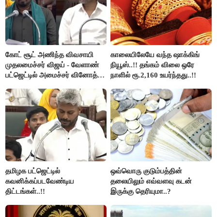
கோட் சூட் அணிந்த விவசாயி
காலையிலேயே வந்த ஷாக்கிங்
முதலமைச்சர் விஜய் - வேளாண்
நியூஸ்..!! தங்கம் விலை ஒரே
பட்ஜெட்டில் அமைச்சர் வினோத்
நாளில் ரூ.2,160 உயர்ந்தது..!!
பெருமிதம்..!
தமிழக பட்ஜெட்டில்
ஒவ்வொரு குடும்பத்தின்
கவனிக்கப்படவேண்டிய
தலையிலும் எவ்வளவு கடன்
திட்டங்கள்..!!
இருக்கு தெரியுமா..?