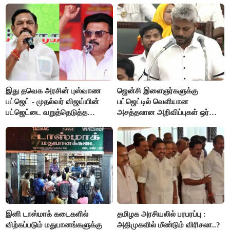
கோரிக்கை!
இது தவெக அரசின் புஸ்வாண
ஜென்சி இளைஞர்களுக்கு
பட்ஜெட் - முதல்வர் விஜய்யின்
பட்ஜெட்டில் வெளியான
பட்ஜெட்டை வறுத்தெடுத்த
அசத்தலான அறிவிப்புகள் ஒர்
மு.க.ஸ்டாலின், இபிஎஸ்..!
பார்வை..!
இனி டாஸ்மாக் கடைகளில்
தமிழக அரசியலில் பரபரப்பு :
விற்கப்படும் மதுபானங்களுக்கு
அதிமுகவில் மீண்டும் விரிசலா..?