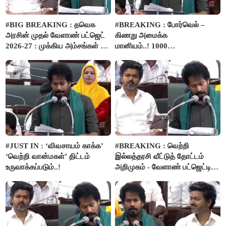
#BIG BREAKING : தவெக
#BREAKING : போர்வெல் –
அரசின் முதல் வேளாண் பட்ஜெட்
கிணறு அமைக்க
2026-27 : முக்கிய அம்சங்கள் ஓர்
மானியம்..! 1000
பார்வை..!
விவசாயிகளுக்கு மானியத்தில்
பம்புசெட் வழங்கப்படும்..!
#JUST IN : ‘விவசாயம் காக்க’
#BREAKING : வெற்றி
‘வெற்றி வான்மகள்’ திட்டம்
இல்லத்தரசி வீட்டுத் தோட்டம்
உருவாக்கப்படும்..!
அறிமுகம் - வேளாண் பட்ஜெட்டில்
அறிவிப்பு..!