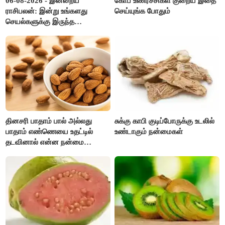
06-08-2026 - இன்றைய
கோப உணர்ச்சிகள் குறைய இதை
ராசிபலன்: இன்று உங்களது
செய்யுங்க போதும்
செயல்களுக்கு இருந்த
முட்டுகட்டைகள் விலகும்.
எதிர்பார்த்த உதவிகள் கிடைக்கும்.
பணவரத்து கூடும்..!
தினசரி பாதாம் பால் அல்லது
சுக்கு காபி குடிப்போருக்கு உடலில்
பாதாம் எண்ணெயை உதட்டில்
உண்டாகும் நன்மைகள்
தடவினால் என்ன நன்மை
தெரியுமா ?