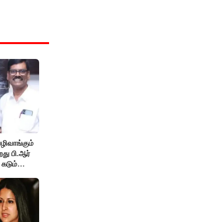
ழிவாங்கும்
து பி.ஆர்
 கடும்