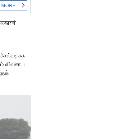
ி செல்வதாக
ும் விவசாய
குக்