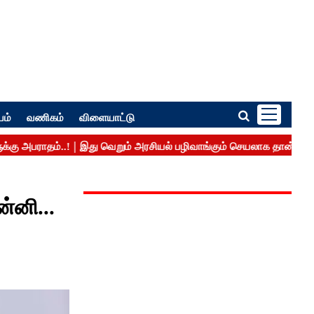
பம்
வணிகம்
விளையாட்டு
்னி...