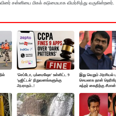
ஜகவினர் சன்னியை மிகக் கடுமையாக விமர்சித்து வருகின்றனர்.
ில்
'செப்டோ, புக்மைஷோ' உள்ளிட்ட 9
இது வெறும் அரசியல் ப
'டிஜிட்டல்' நிறுவனங்களுக்கு
செயலாக தான் தெரிகிற
அபராதம்..!
சுந்தர் கைதிற்கு சீமான்
கண்டனம்..!