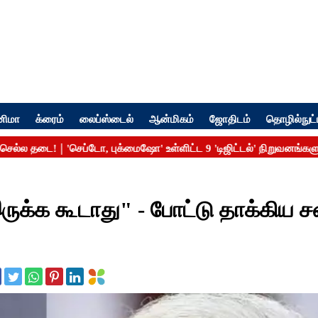
னிமா
க்ரைம்
லைப்ஸ்டைல்
ஆன்மிகம்
ஜோதிடம்
தொழில்நுட்
ுக்க கூடாது" - போட்டு தாக்கிய சன