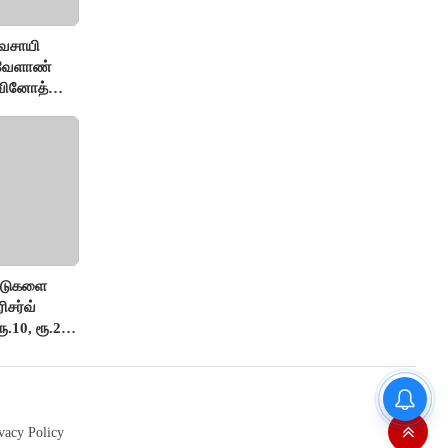
ிவசாயி
 வேளாண்
 வினோத்
ட்டுகளை
ிசர்வ்
ூ.10, ரூ.20
vacy Policy