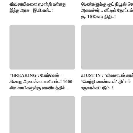
விவசாயிகளை ஏமாற்றி உள்ளது
பெண்களுக்கு குட் நியூஸ் 
இந்த அரசு - இ.பி.எஸ்..!
அமைச்சர்... வீட்டில் தோட்ட
ரூ. 10 கோடி நிதி..!
#BREAKING : போர்வெல் –
#JUST IN : ‘விவசாயம் காக
கிணறு அமைக்க மானியம்..! 1000
‘வெற்றி வான்மகள்’ திட்டம்
விவசாயிகளுக்கு மானியத்தில்
உருவாக்கப்படும்..!
பம்புசெட் வழங்கப்படும்..!