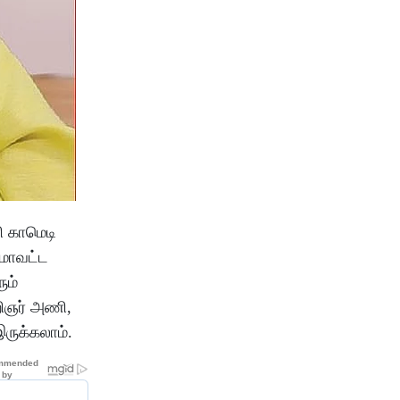
ி காமெடி
 மாவட்ட
ும்
கறிஞர் அணி,
ருக்கலாம்.