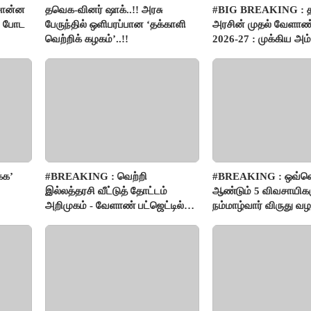
சொன்ன
தவெக-வினர் ஷாக்..!! அரசு
#BIG BREAKING :
ம் போட
பேருந்தில் ஒளிபரப்பான ‘தக்காளி
அரசின் முதல் வேளாண்
வெற்றிக் கழகம்’..!!
2026-27 : முக்கிய அம்
பார்வை..!
்க’
#BREAKING : வெற்றி
#BREAKING : ஒவ்வ
இல்லத்தரசி வீட்டுத் தோட்டம்
ஆண்டும் 5 விவசாயிகள
அறிமுகம் - வேளாண் பட்ஜெட்டில்
நம்மாழ்வார் விருது வழங
அறிவிப்பு..!