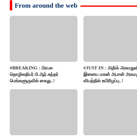
From around the web
#BREAKING : பிரபல
#JUST IN : அதிக் அகமதுவ
தொழிலதிபர் பி.ஆர்.சுந்தர்
இளைய மகன் அபான் அகமது
பெங்களூருவில் கைது..!
விபத்தில் உயிரிழப்பு..!