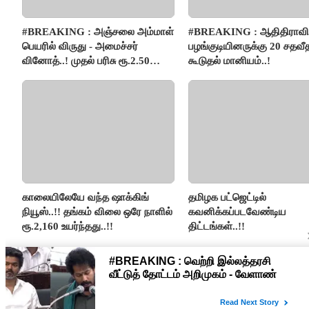
#BREAKING : அஞ்சலை அம்மாள்
#BREAKING : ஆதிதிராவிட
பெயரில் விருது - அமைச்சர்
பழங்குடியினருக்கு 20 சதவீ
வினோத்..! முதல் பரிசு ரூ.2.50
கூடுதல் மானியம்..!
லட்சம் வழங்கப்படும்..!
காலையிலேயே வந்த ஷாக்கிங்
தமிழக பட்ஜெட்டில்
நியூஸ்..!! தங்கம் விலை ஒரே நாளில்
கவனிக்கப்படவேண்டிய
ரூ.2,160 உயர்ந்தது..!!
திட்டங்கள்..!!