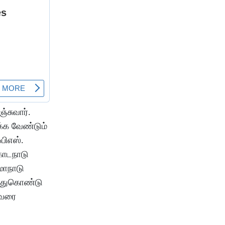
்சுவார்.
்க வேண்டும்
பிஎஸ்.
கொடநாடு
மாநாடு
லந்துகொண்டு
 வரை