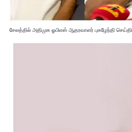
சேலத்தில் அதிமுக ஓபிஎஸ் ஆதரவாளர் புகழேந்தி செய்திய