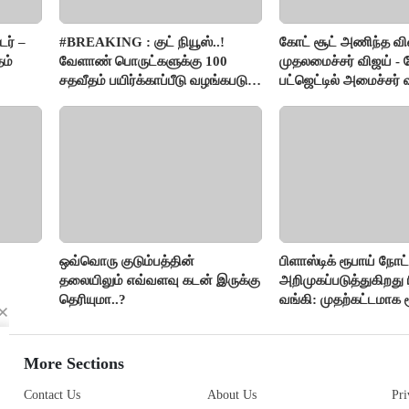
ர் –
#BREAKING : குட் நியூஸ்..!
கோட் சூட் அணிந்த வ
தம்
வேளாண் பொருட்களுக்கு 100
முதலமைச்சர் விஜய் -
சதவீதம் பயிர்க்காப்பீடு வழங்கபடும்
பட்ஜெட்டில் அமைச்சர்
- அமைச்சர் வினோத்..!
பெருமிதம்..!
ஒவ்வொரு குடும்பத்தின்
பிளாஸ்டிக் ரூபாய் நோ
தலையிலும் எவ்வளவு கடன் இருக்கு
அறிமுகப்படுத்துகிறது ர
தெரியுமா..?
வங்கி: முதற்கட்டமாக ர
நோட்டுகள் அச்சடிப்பு!
More Sections
Contact Us
About Us
Pri