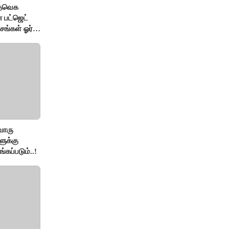
 தவெக
 பட்ஜெட்
சங்கள் ஓர்
ொரு
ுக்கு
்கப்படும்..!