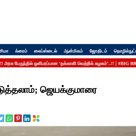
னிமா
க்ரைம்
லைப்ஸ்டைல்
ஆன்மிகம்
ஜோதிடம்
தொழில்நுட்
்படுத்தலாம்; ஜெயக்குமாரை