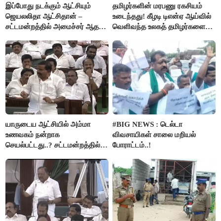
இப்போது நடக்கும் ஆட்சியும்
தமிழர்களின் மரபணு ரகசியம்
ஜெயலலிதா ஆட்சிதான் –
உடைந்தது! கீழடி டிஎன்ஏ ஆய்வில்
சட்டமன்றத்தில் அமைச்சர் ஆதவ்
வெளிவந்த உலகத் தமிழர்களை
அர்ஜுனா அதிரடி பேச்சு!
மெய்சிலிர்க்க வைக்கும் உண்மை!
யாருடைய ஆட்சியில் அம்மா
#BIG NEWS : டெல்டா
உணவகம் நன்றாக
விவசாயிகள் சாலை மறியல்
செயல்பட்டது..? சட்டமன்றத்தில்
போராட்டம்..!
நடந்த காரசார விவாதம்..!