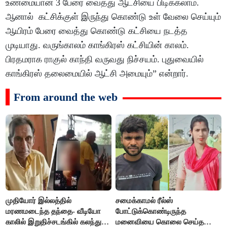
உண்மையான 3 பேரை வைத்து ஆட்சியை பிடிக்கலாம்.
ஆனால் கட்சிக்குள் இருந்து கொண்டு உள் வேலை செய்யும்
ஆயிரம் பேரை வைத்து கொண்டு கட்சியை நடத்த
முடியாது. வருங்காலம் காங்கிரஸ் கட்சியின் காலம்.
பிரதமராக ராகுல் காந்தி வருவது நிச்சயம். புதுவையில்
காங்கிரஸ் தலைமையில் ஆட்சி அமையும்” என்றார்.
From around the web
முதியோர் இல்லத்தில்
சமைக்காமல் ரீல்ஸ்
மரணமடைந்த தந்தை- வீடியோ
போட்டுக்கொண்டிருந்த
காலில் இறுதிச்சடங்கில் கலந்து
மனைவியை கொலை செய்த