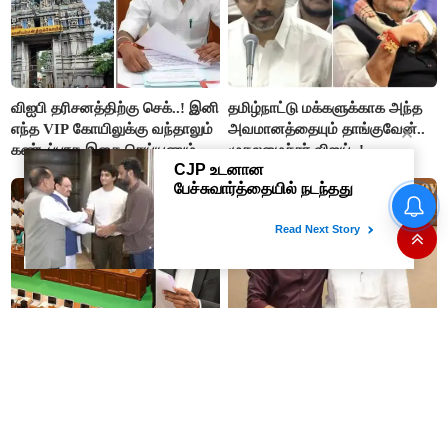
விஐபி தரிசனத்திற்கு செக்..! இனி
தமிழ்நாட்டு மக்களுக்காக அந்த
எந்த VIP கோயிலுக்கு வந்தாலும்
அவமானத்தையும் தாங்குவேன்..
கண்டிப்பாக இதை செய்யணும் -
முதலமைச்சர் விஜய்..!
அமைச்சர் ரமேஷ்..!
#JUST IN : ‘Cheap Politics’
தமிழக மாநில சிறுபான்மையினர்
செய்ய விரும்பவில்லை. துளிகூட
ஆணையத்தின் தலைவராக
அரசியல் செய்யும் எண்ணம்
பெலிக்ஸ் ஜெரால்டு நியமனம்.!!
இல்லை - உதயநிதிக்கு முதல்வர்
விஜய் பதில்!