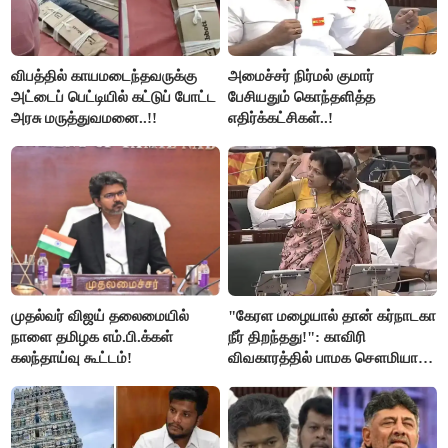
விபத்தில் காயமடைந்தவருக்கு
அமைச்சர் நிர்மல் குமார்
அட்டைப் பெட்டியில் கட்டுப் போட்ட
பேசியதும் கொந்தளித்த
அரசு மருத்துவமனை..!!
எதிர்க்கட்சிகள்..!
முதல்வர் விஜய் தலைமையில்
"கேரள மழையால் தான் கர்நாடகா
நாளை தமிழக எம்.பி.க்கள்
நீர் திறந்தது!": காவிரி
கலந்தாய்வு கூட்டம்!
விவகாரத்தில் பாமக சௌமியா
அன்புமணி சாடல்!