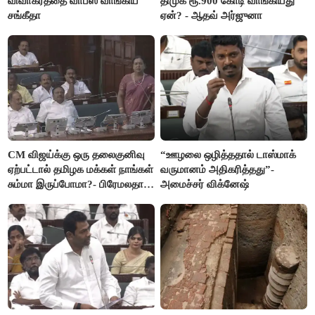
விவாகரத்தை வாபஸ் வாங்கிய
திமுக ரூ.900 கோடி வாங்கியது
சங்கீதா
ஏன்? - ஆதவ் அர்ஜுனா
CM விஜய்க்கு ஒரு தலைகுனிவு
“ஊழலை ஒழித்ததால் டாஸ்மாக்
ஏற்பட்டால் தமிழக மக்கள் நாங்கள்
வருமானம் அதிகரித்தது”-
சும்மா இருப்போமா?- பிரேமலதா
அமைச்சர் விக்னேஷ்
விஜயகாந்த்