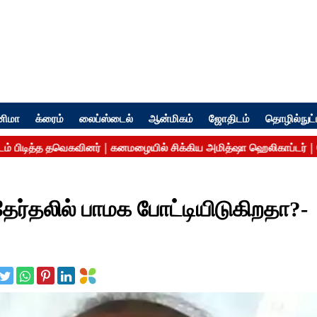
னிமா
க்ரைம்
லைப்ஸ்டைல்
ஆன்மிகம்
ஜோதிடம்
தொழில்நுட்
ர்தலில் பாமக போட்டியிடுகிறதா?-