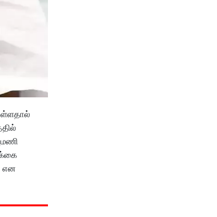
ுள்ளதால்
்தில்
புமணி
ிக்கை
” என