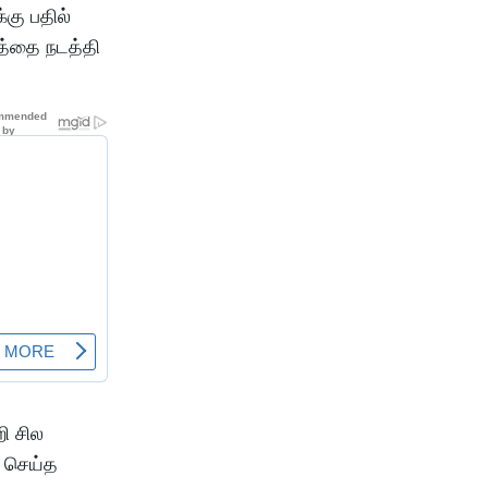
கு பதில்
்த்தை நடத்தி
ி சில
் செய்த