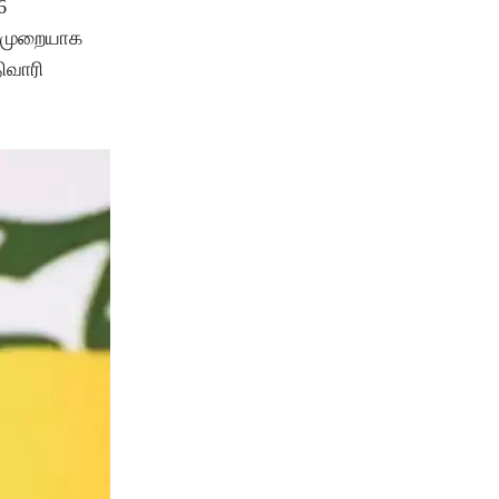
6
ு முறையாக
ிவாரி