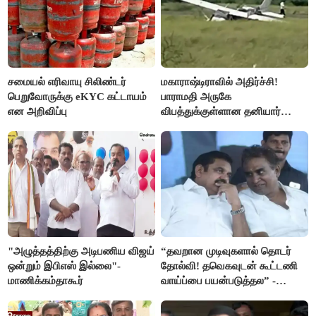
சமையல் எரிவாயு சிலிண்டர்
மகாராஷ்டிராவில் அதிர்ச்சி!
பெறுவோருக்கு eKYC கட்டாயம்
பாராமதி அருகே
என அறிவிப்பு
விபத்துக்குள்ளான தனியார்
பயிற்சி விமானம்
"அழுத்தத்திற்கு அடிபணிய விஜய்
“தவறான முடிவுகளால் தொடர்
ஒன்றும் இபிஎஸ் இல்லை"-
தோல்வி! தவெகவுடன் கூட்டணி
மாணிக்கம்தாகூர்
வாய்ப்பை பயன்படுத்தல” -
இபிஎஸ் மீது சரமாரி குற்றச்சாட்டு