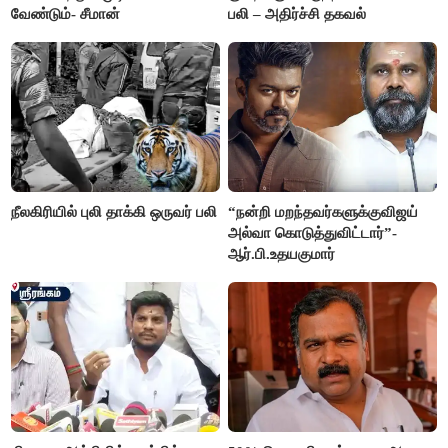
வேண்டும்- சீமான்
பலி – அதிர்ச்சி தகவல்
நீலகிரியில் புலி தாக்கி ஒருவர் பலி
“நன்றி மறந்தவர்களுக்குவிஜய்
அல்வா கொடுத்துவிட்டார்”-
ஆர்.பி.உதயகுமார்