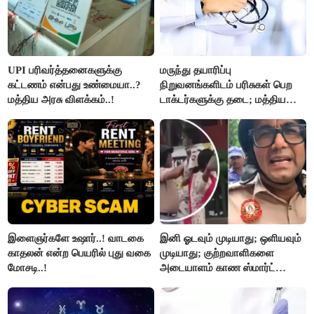
UPI பரிவர்த்தனைகளுக்கு
மருந்து தயாரிப்பு
கட்டணம் என்பது உண்மையா..?
நிறுவனங்களிடம் பரிசுகள் பெற
மத்திய அரசு விளக்கம்..!
டாக்டர்களுக்கு தடை; மத்திய
அரசு உத்தரவு..!
இளைஞர்களே உஷார்..! வாடகை
இனி ஓடவும் முடியாது; ஒளியவும்
காதலன் என்ற பெயரில் புது வகை
முடியாது; குற்றவாளிகளை
மோசடி..!
அடையாளம் காண ஸ்மார்ட்
கண்ணாடிகளை பயன்படுத்த
போலீசார் முடிவு..!