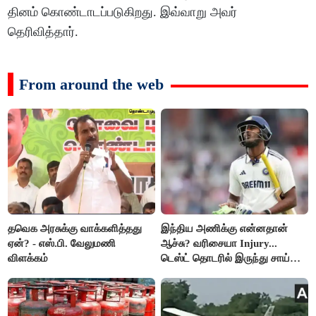
தினம் கொண்டாடப்படுகிறது. இவ்வாறு அவர்
தெரிவித்தார்.
From around the web
தவெக அரசுக்கு வாக்களித்தது
இந்திய அணிக்கு என்னதான்
ஏன்? - எஸ்.பி. வேலுமணி
ஆச்சு? வரிசையா Injury...
விளக்கம்
டெஸ்ட் தொடரில் இருந்து சாய்
சுதர்சனும் விலகல்