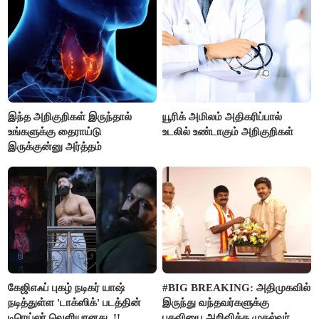
இந்த அறிகுறிகள் இருந்தால்
யூரிக் அமிலம் அதிகரிப்பால்
உங்களுக்கு தைராய்டு
உடலில் உண்டாகும் அறிகுறிகள்
இருக்குன்னு அர்த்தம்
கேஜிஎஃப் புகழ் நடிகர் யாஷ்
#BIG BREAKING: அதிமுகவில்
நடித்துள்ள 'டாக்‌ஸிக்' படத்தின்
இருந்து வந்தவர்களுக்கு
டிரெய்லர் வெளியானது..!!
பதவியை அறிவித்த முதல்வர்