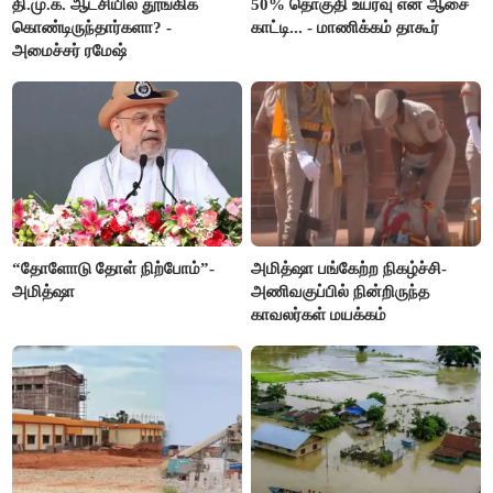
தி.மு.க. ஆட்சியில் தூங்கிக்
50% தொகுதி உயர்வு என ஆசை
கொண்டிருந்தார்களா? -
காட்டி... - மாணிக்கம் தாகூர்
அமைச்சர் ரமேஷ்
“தோளோடு தோள் நிற்போம்”-
அமித்ஷா பங்கேற்ற நிகழ்ச்சி-
அமித்ஷா
அணிவகுப்பில் நின்றிருந்த
காவலர்கள் மயக்கம்