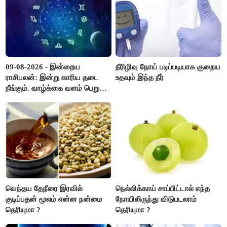
09-08-2026 - இன்றைய
நீரிழிவு நோய் படிப்படியாக குறைய
ராசிபலன்: இன்று காரிய தடை
உதவும் இந்த நீர்
நீங்கும். வாழ்க்கை வளம் பெறும்.
எதிரில் இருப்பவர்களை
எடைபோடுவது நல்லது..!
வெந்தய தேநீரை இரவில்
நெல்லிக்காய் சாப்பிட்டால் எந்த
குடிப்பதன் மூலம் என்ன நன்மை
நோயிலிருந்து விடுபடலாம்
தெரியுமா ?
தெரியுமா ?