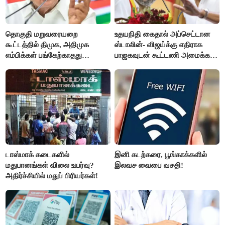
தொகுதி மறுவரையறை
உதயநிதி கைதால் அப்செட்டான
கூட்டத்தில் திமுக, அதிமுக
ஸ்டாலின்- விஜய்க்கு எதிராக
எம்பிக்கள் பங்கேற்காதது
பாஜகவுடன் கூட்டணி அமைக்க
வருத்தமளிக்கிறது- ப.சிதம்பரம்
திட்டம்
டாஸ்மாக் கடைகளில்
இனி கடற்கரை, பூங்காக்களில்
மதுபானங்கள் விலை உயர்வு?
இலவச வைபை வசதி!
அதிர்ச்சியில் மதுப் பிரியர்கள்!