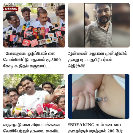
சரத்குமார்
"போதையை ஒழிப்போம் என
ஆன்லைன் மதுபான முன்பதிவில்
சொல்லிவிட்டு மதுவால் ரூ.5000
குளறுபடி - மதுபிரியர்கள்
கோடி கூடுதல் வருவாய்
அதிர்ச்சி!
கிடைக்கும்னு சொல்றாங்க”-
மார்க்கண்டேயன்
வருசநாடு வன கிராம மக்களை
#BREAKING உடல் எடையை
வெளியேற்றும் முடிவை கைவிட
குறைக்கும் மருந்தால் 200 பேர்