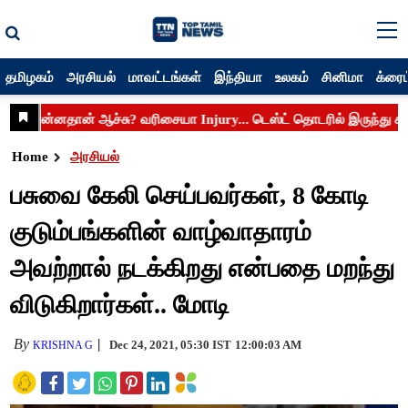
தமிழகம்
அரசியல்
மாவட்டங்கள்
இந்தியா
உலகம்
சினிமா
க்ரைம
Home
அரசியல்
பசுவை கேலி செய்பவர்கள், 8 கோடி
குடும்பங்களின் வாழ்வாதாரம்
அவற்றால் நடக்கிறது என்பதை மறந்து
விடுகிறார்கள்.. மோடி
By
Dec 24, 2021, 05:30 IST
12:00:03 AM
KRISHNA G