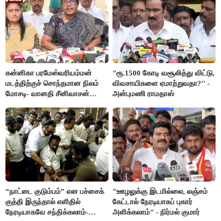
கன்னிகா பரமேஸ்வரியம்மன்
"ரூ.1500 கோடி வசூலித்து விட்டு,
மடத்திற்குச் சொந்தமான நிலம்
விவசாயிகளை ஏமாற்றுவதா?'' -
மோசடி- வானதி சீனிவாசன்
அன்புமணி ராமதாஸ்
கண்டனம்
“நாட்டை குடும்பம்” என பச்சைக்
"ஊழலுக்கு இடமில்லை, லஞ்சம்
குத்தி இருந்தால் எளிதில்
கேட்டால் நேரடியாகப் புகார்
நேரடியாகவே சந்திக்கலாம்-
அளிக்கலாம்" - நிர்மல் குமார்