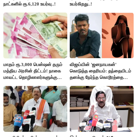
நாட்களில் ரூ.6,120 உயர்வு..!
உயர்கிறது..!
மாதம் ரூ.3,000 பென்ஷன் தரும்
விஜய்யின் 'ஜனநாயகன்'
மத்திய அரசின் திட்டம்! நாகை
கொடுத்த தைரியம்: தந்தையிடம்
மாவட்ட தொழிலாளர்களுக்கு
தனக்கு நேர்ந்த கொடூரத்தை
ஆட்சியர் வெளியிட்ட சூப்பர்
கூறிய சிறுமி!
செய்தி!