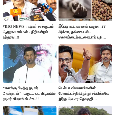
#BIG NEWS : நடிகர் சரத்குமார்
இப்படி கூட மரணம் வருமா..??
ஆஜராக சம்மன் - நீதிமன்றம்
அக்கா, தங்கை பலி..
உத்தரவு..!!
கொண்டைக்கடலையால் பறிபோன
உயிர்கள்..!!
"எனக்கு பிடித்த நடிகர்
டெல்டா விவசாயிகளின்
அவர்தான்"- மகுடம் பட விழாவில்
போராட்டத்திலிருந்து தப்பிக்கவே
நடிகர் விஷால் பேச்சு..!!
இந்த அவசர தொகுதி
மறுவரையறை நாடகத்தை
அரங்கேற்றுகிறார் முதலமைச்சர் -