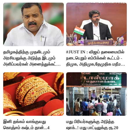
தமிழகத்திற்கு முதலிடமும்
#JUST IN : விஜய் தலைமையில்
அரசியலுக்கு அடுத்த இடமும்
நடைபெறும் எம்பிக்கள் கூட்டம் -
அளிப்பவர்கள் அனைத்துக்கட்சி
திமுக, அதிமுக,தேமுதிக மநீம
கூட்டத்தில் நிச்சயம்
புறக்கணிப்பு..!
பங்கேற்பார்கள் - மாணிக்கம்
தாகூர்..!!
இனி தங்கம் வாங்குவது
மது பிரியர்களுக்கு அடுத்த
கொஞ்சம் கஷ்டம் தான்...4
ஷாக்..! மது பாட்டிலுக்கு ரூ.20