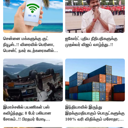
திமுக ஐடி விங்..!!
சென்னை மக்களுக்கு குட்
ஐகோர்ட் புதிய நீதிபதிகளுக்கு
நியூஸ்..!! விரைவில் மெரினா,
முதல்வர் விஜய் வாழ்த்து..!!
பெசன்ட் நகர் கடற்கரைகளில்
இலவச Wi-Fi வசதி..!!
இமாச்சலில் பயணிகள் பஸ்
இந்தியாவில் இருந்து
கவிழ்ந்தது; 8 பேர் பலியான
இறக்குமதியாகும் பொருட்களுக்கு
சோகம்..!! பிரதமர் மோடி
100% வரி விதிக்கும் மசோதா;
இரங்கல்..!!
அமெரிக்கா நிறைவேற்றம்..!!