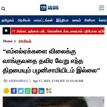
தமிழகம்
அரசியல்
மாவட்டங்கள்
இந்தியா
உலகம்
சினிமா
க்ரைம
Home
அரசியல்
“எம்எல்ஏக்களை விலைக்கு
வாங்குவதை தவிர வேறு எந்த
திறமையும் பழனிசாமியிடம் இல்லை”
By
Apr 17, 2023, 17:03 IST
11:33:16 AM
AISHWARYA G