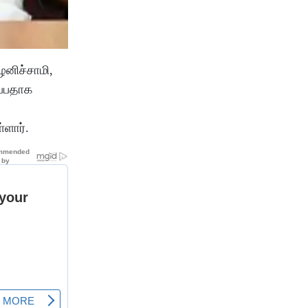
ழனிச்சாமி,
ப்பதாக
ளார்.