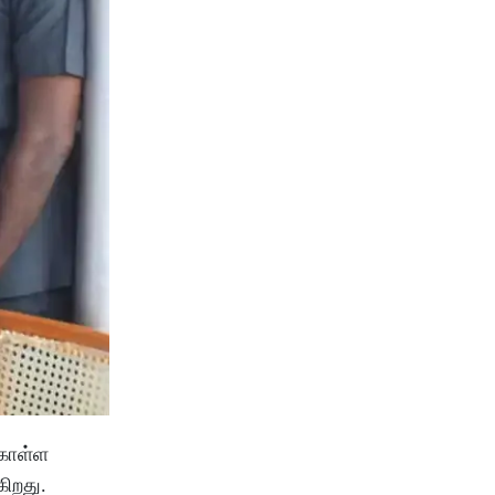
 கொள்ள
கிறது.