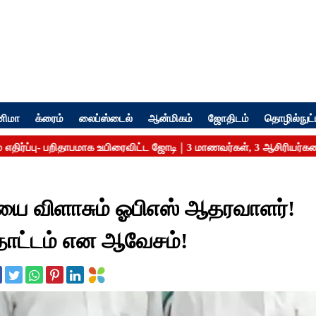
னிமா
க்ரைம்
லைப்ஸ்டைல்
ஆன்மிகம்
ஜோதிடம்
தொழில்நுட்
ை விளாசும் ஓபிஎஸ் ஆதரவாளர்!
தாட்டம் என ஆவேசம்!