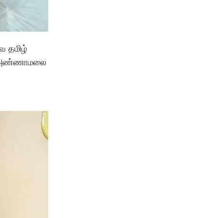
ே தமிழ்
ும் அண்ணாமலை