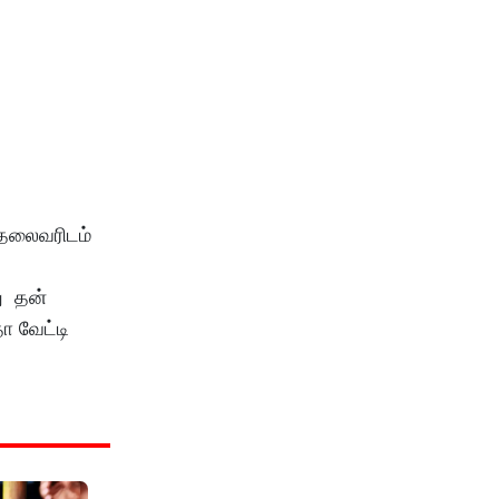
 தலைவரிடம்
து தன்
ா வேட்டி