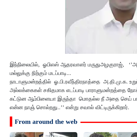
இந்நிலையில், ஓபிஎஸ் ஆதரவாளர் மருதுஅழகுராஜ், ‘’
மல்லுக்கு நிற்கும் மடப்பாடி...
நாடாளுமன்றத்தில் ஓ.பி.ரவீந்திரநாத்தை அ.தி.மு.க. உறு
அல்லக்கைகள் சகிதமாக எடப்பாடி பாராளுமன்றத்தை நோக்
கட்டுன ஆம்பிளையா இருந்தா மொதல்ல நீ அதை செய் பார்
என்ன நாஞ் சொல்றது..’’ என்று சவால் விட்டிருக்கிறார்.
From around the web