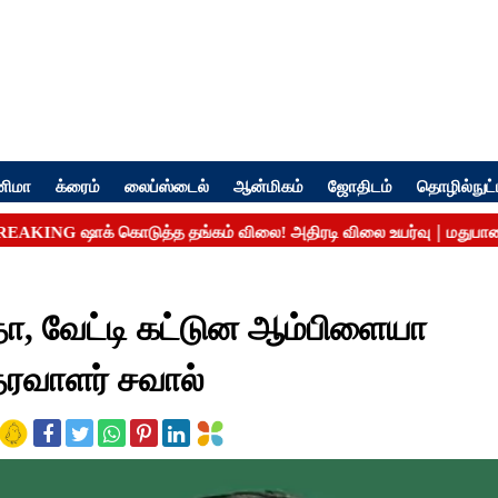
னிமா
க்ரைம்
லைப்ஸ்டைல்
ஆன்மிகம்
ஜோதிடம்
தொழில்நுட்
ா, வேட்டி கட்டுன ஆம்பிளையா
தரவாளர் சவால்