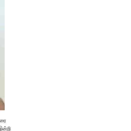
வரை
இன்றி