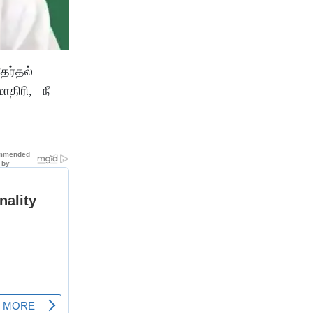
ேர்தல்
ாதிரி, நீ