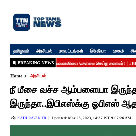
தமிழகம்
அரசியல்
மாவட்டங்கள்
இந்தியா
உலகம்
சி
Home
அரசியல்
நீ மீசை வச்ச ஆம்பளையா இருந்த
இருந்தா..இபிஎஸ்க்கு ஓபிஎஸ் ஆ
By
Updated: Mar 25, 2023, 14:37 IST
9:07:26 AM
KATHIRAVAN TR