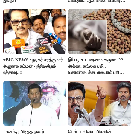
இதோ!
கமிஷன்.. ஆன்லைன் மோசடி
கும்பலுக்கு உதவிய வாலிபர்
கைது..!!
#BIG NEWS : நடிகர் சரத்குமார்
இப்படி கூட மரணம் வருமா..??
ஆஜராக சம்மன் - நீதிமன்றம்
அக்கா, தங்கை பலி..
உத்தரவு..!!
கொண்டைக்கடலையால் பறிபோன
உயிர்கள்..!!
"எனக்கு பிடித்த நடிகர்
டெல்டா விவசாயிகளின்