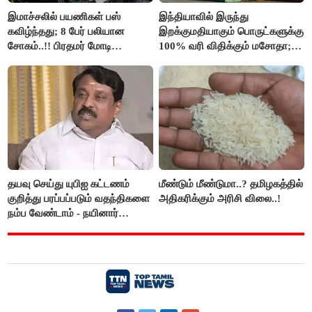
இமாச்சலில் பயணிகள் பஸ்
இந்தியாவில் இருந்து
கவிழ்ந்தது; 8 பேர் பலியான
இறக்குமதியாகும் பொருட்களுக்கு
சோகம்..!! பிரதமர் மோடி
100% வரி விதிக்கும் மசோதா;
இரங்கல்..!!
அமெரிக்கா நிறைவேற்றம்..!!
தயவு செய்து யுபிஐ கட்டணம்
மீண்டும் மீண்டுமா..? தமிழகத்தில்
குறித்து பரப்பப்படும் வதந்திகளை
அதிகரிக்கும் அரிசி விலை..!
நம்ப வேண்டாம் - நயினார்
நாகேந்திரன்..!!