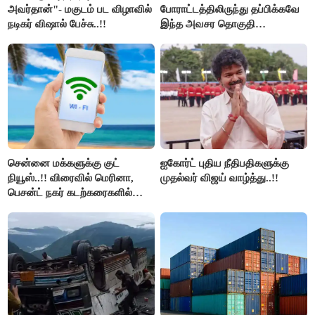
அவர்தான்"- மகுடம் பட விழாவில்
போராட்டத்திலிருந்து தப்பிக்கவே
நடிகர் விஷால் பேச்சு..!!
இந்த அவசர தொகுதி
மறுவரையறை நாடகத்தை
அரங்கேற்றுகிறார் முதலமைச்சர் -
திமுக ஐடி விங்..!!
சென்னை மக்களுக்கு குட்
ஐகோர்ட் புதிய நீதிபதிகளுக்கு
நியூஸ்..!! விரைவில் மெரினா,
முதல்வர் விஜய் வாழ்த்து..!!
பெசன்ட் நகர் கடற்கரைகளில்
இலவச Wi-Fi வசதி..!!