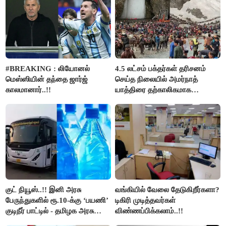
#BREAKING : லியோனல்
4.5 லட்சம் பக்தர்கள் தரிசனம்
மெஸ்ஸியின் தந்தை ஜார்ஜ்
செய்த நிலையில் அமர்நாத்
காலமானார்..!!
யாத்திரை தற்காலிகமாக
நிறுத்தம்..!!
குட் நியூஸ்..!! இனி அரசு
வங்கியில் வேலை தேடுகிறீர்களா?
பேருந்துகளில் ரூ.10-க்கு ‘பயணி’
டிகிரி முடித்தவர்கள்
குடிநீர் பாட்டில் - தமிழக அரசு
விண்ணப்பிக்கலாம்..!!
அறிவிப்பு..!!