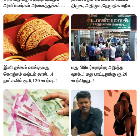
அளிப்பவர்கள் அனைத்துக்கட்சி
திமுக, அதிமுக,தேமுதிக மநீம
கூட்டத்தில் நிச்சயம்
புறக்கணிப்பு..!
பங்கேற்பார்கள் - மாணிக்கம்
தாகூர்..!!
இனி தங்கம் வாங்குவது
மது பிரியர்களுக்கு அடுத்த
கொஞ்சம் கஷ்டம் தான்...4
ஷாக்..! மது பாட்டிலுக்கு ரூ.20
நாட்களில் ரூ.6,120 உயர்வு..!
உயர்கிறது..!