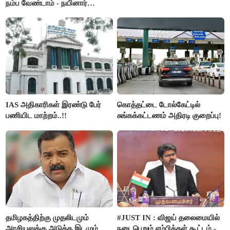
நம்ப வேண்டாம் - நயினார்
நாகேந்திரன்..!!
IAS அதிகாரிகள் இரண்டு பேர்
கொத்தட்டை டோல்கேட்டில்
பணியிட மாற்றம்..!!
சுங்கக்கட்டணம் அதிரடி குறைப்பு!
தமிழகத்திற்கு முதலிடமும்
#JUST IN : விஜய் தலைமையில்
அரசியலுக்கு அடுத்த இடமும்
நடைபெறும் எம்பிக்கள் கூட்டம் -