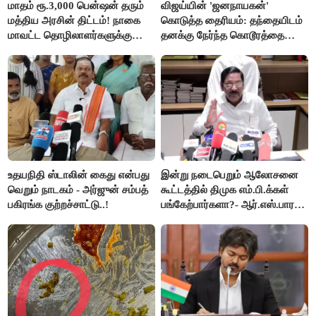
மாதம் ரூ.3,000 பென்ஷன் தரும்
விஜய்யின் 'ஜனநாயகன்'
மத்திய அரசின் திட்டம்! நாகை
கொடுத்த தைரியம்: தந்தையிடம்
மாவட்ட தொழிலாளர்களுக்கு
தனக்கு நேர்ந்த கொடூரத்தை
ஆட்சியர் வெளியிட்ட சூப்பர்
கூறிய சிறுமி!
செய்தி!
உதயநிதி ஸ்டாலின் கைது என்பது
இன்று நடைபெறும் ஆலோசனை
வெறும் நாடகம் - அர்ஜுன் சம்பத்
கூட்டத்தில் திமுக எம்.பி.க்கள்
பகிரங்க குற்றச்சாட்டு..!
பங்கேற்பார்களா?- ஆர்.எஸ்.பாரதி
விளக்கம்..!