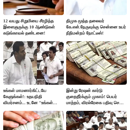
12 வயது சிறுமியை சீரழித்த
திமுக மூத்த தலைவர்
இளைஞருக்கு 10 ஆண்டுகள்
கே.என்.நேருவுக்கு சென்னை உயர்
கடுங்காவல் தண்டனை!
நீதிமன்றம் நோட்டீஸ்!
உங்கள் மாமனார்கிட்டயே
இன்று ரேஷன் கார்டு
கேளுங்கள்!: உதயநிதி
குறைதீர்க்கும் முகாம்! பெயர்
விமர்சனம்... உடனே "உங்கள்
மாற்றம், விரல்ரேகை பதிவு செய்ய
அப்பாவிடம் கேளுங்கள்" என
அரிய வாய்ப்பு!
ஆதவ் அர்ஜுனா பதிலடி!