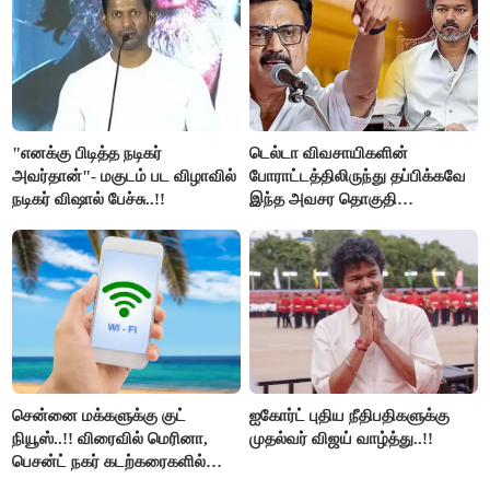
"எனக்கு பிடித்த நடிகர்
டெல்டா விவசாயிகளின்
அவர்தான்"- மகுடம் பட விழாவில்
போராட்டத்திலிருந்து தப்பிக்கவே
நடிகர் விஷால் பேச்சு..!!
இந்த அவசர தொகுதி
மறுவரையறை நாடகத்தை
அரங்கேற்றுகிறார் முதலமைச்சர் -
திமுக ஐடி விங்..!!
சென்னை மக்களுக்கு குட்
ஐகோர்ட் புதிய நீதிபதிகளுக்கு
நியூஸ்..!! விரைவில் மெரினா,
முதல்வர் விஜய் வாழ்த்து..!!
பெசன்ட் நகர் கடற்கரைகளில்
இலவச Wi-Fi வசதி..!!