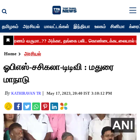
தமிழகம்
அரசியல்
மாவட்டங்கள்
இந்தியா
உலகம்
சினிமா
க்ரைம
Home
அரசியல்
ஓபிஎஸ்-சசிகலா-டிடிவி : மதுரை
மாநாடு
By
May 17, 2023, 20:40 IST
3:10:12 PM
KATHIRAVAN TR