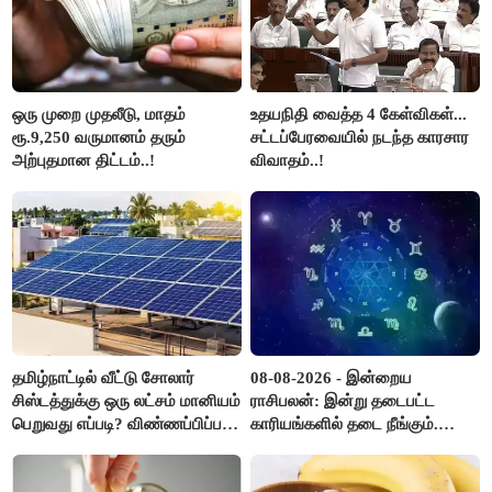
ஒரு முறை முதலீடு, மாதம்
உதயநிதி வைத்த 4 கேள்விகள்...
ரூ.9,250 வருமானம் தரும்
சட்டப்பேரவையில் நடந்த காரசார
அற்புதமான திட்டம்..!
விவாதம்..!
தமிழ்நாட்டில் வீட்டு சோலார்
08-08-2026 - இன்றைய
சிஸ்டத்துக்கு ஒரு லட்சம் மானியம்
ராசிபலன்: இன்று தடைபட்ட
பெறுவது எப்படி? விண்ணப்பிப்பது
காரியங்களில் தடை நீங்கும்.
எப்படி?
பணவரத்து எதிர்பார்த்தபடி
இருக்கும். ஆன்மீக எண்ணம்