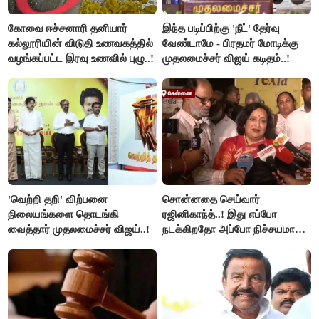
கோவை ஈச்சனாரி தனியார்
இந்த படிப்பிற்கு 'நீட்' தேர்வு
கல்லூரியின் விடுதி உணவகத்தில்
வேண்டாமே - பிரதமர் மோடிக்கு
வழங்கப்பட்ட இரவு உணவில் புழு..!
முதலமைச்சர் விஜய் கடிதம்..!
'வெற்றி தறி' விற்பனை
சொன்னதை செய்வார்
நிலையங்களை தொடங்கி
ரஜினிகாந்த்..! இது எப்போ
வைத்தார் முதலமைச்சர் விஜய்..!
நடக்கிறதோ அப்போ நிச்சயமாக
ரஜினி ₹1 கோடி தருவார் - லதா
ரஜினிகாந்த்..!