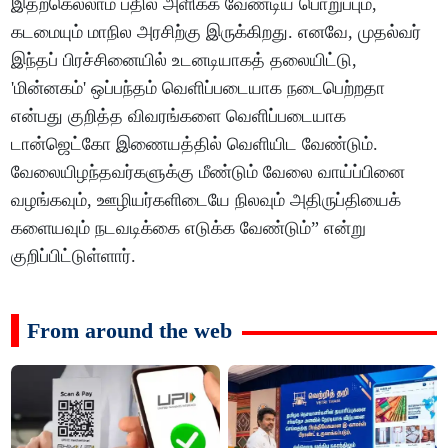
இதற்கெல்லாம் பதில் அளிக்க வேண்டிய பொறுப்பும்,
கடமையும் மாநில அரசிற்கு இருக்கிறது. எனவே, முதல்வர்
இந்தப் பிரச்சினையில் உடனடியாகத் தலையிட்டு,
'மின்னகம்' ஒப்பந்தம் வெளிப்படையாக நடைபெற்றதா
என்பது குறித்த விவரங்களை வெளிப்படையாக
டான்ஜெட்கோ இணையத்தில் வெளியிட வேண்டும்.
வேலையிழந்தவர்களுக்கு மீண்டும் வேலை வாய்ப்பினை
வழங்கவும், ஊழியர்களிடையே நிலவும் அதிருப்தியைக்
களையவும் நடவடிக்கை எடுக்க வேண்டும்” என்று
குறிப்பிட்டுள்ளார்.
From around the web