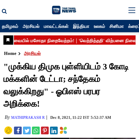
தமிழகம்
அரசியல்
மாவட்டங்கள்
இந்தியா
உலகம்
சினிமா
க்ரைம
Home
அரசியல்
"முக்கிய திமுக புள்ளியிடம் 3 கோடி
மக்களின் டேட்டா; சந்தேகம்
வலுக்கிறது" - ஓபிஎஸ் பரபர
அறிக்கை!
By
Dec 8, 2021, 11:22 IST
5:52:37 AM
MATHIPRAKASH R