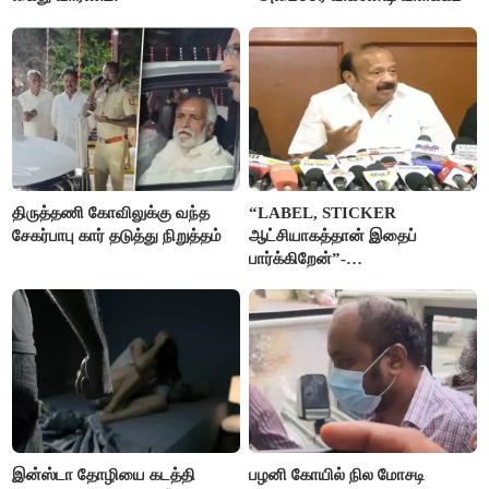
திருத்தணி கோவிலுக்கு வந்த
“LABEL, STICKER
சேகர்பாபு கார் தடுத்து நிறுத்தம்
ஆட்சியாகத்தான் இதைப்
பார்க்கிறேன்”-
எம்.ஆர்.கே.பன்னீர்செல்வம்
இன்ஸ்டா தோழியை கடத்தி
பழனி கோயில் நில மோசடி