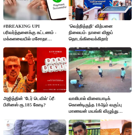
#BREAKING UPI
'வெற்றித்தறி' விற்பனை
பரிவர்த்தனைக்கு கட்டணம் -
நிலையம்- நாளை விஜய்
மக்களவையில் மசோதா
தொடங்கிவைக்கிறார்
நிறைவேற்றம்!
அஜித்தின் 'டேர் டெவில்' ப்ரீ-
வாலிபால் விளையாடிக்
பிசினஸ் ரூ.185 கோடி?
கொண்டிருந்த 10ஆம் வகுப்பு
மாணவன் மயங்கி விழுந்து
உயிரிழப்பு