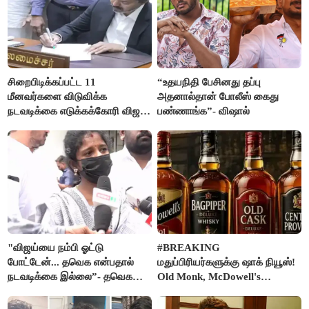
சிறைபிடிக்கப்பட்ட 11
“உதயநிதி பேசினது தப்பு
மீனவர்களை விடுவிக்க
அதனால்தான் போலீஸ் கைது
நடவடிக்கை எடுக்கக்கோரி விஜய்
பண்ணாங்க”- விஷால்
கடிதம்
"விஜய்யை நம்பி ஓட்டு
#BREAKING
போட்டேன்... தவெக என்பதால்
மதுப்பிரியர்களுக்கு ஷாக் நியூஸ்!
நடவடிக்கை இல்லை”- தவெக
Old Monk, McDowell's
நிர்வாகியால் பாதிக்கப்பட்ட பெண்
மதுபானங்களை விற்பனை செய்ய
கதறல்
FSSAI தடை