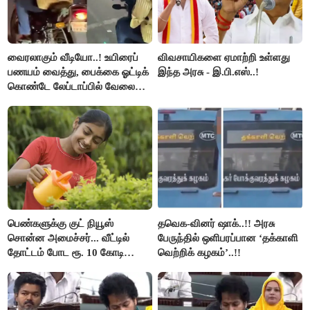
வைரலாகும் வீடியோ..! உயிரைப்
விவசாயிகளை ஏமாற்றி உள்ளது
பணயம் வைத்து, பைக்கை ஓட்டிக்
இந்த அரசு - இ.பி.எஸ்..!
கொண்டே லேப்டாப்பில் வேலை
பார்த்த நபர்..!
பெண்களுக்கு குட் நியூஸ்
தவெக-வினர் ஷாக்..!! அரசு
சொன்ன அமைச்சர்... வீட்டில்
பேருந்தில் ஒளிபரப்பான ‘தக்காளி
தோட்டம் போட ரூ. 10 கோடி
வெற்றிக் கழகம்’..!!
நிதி..!