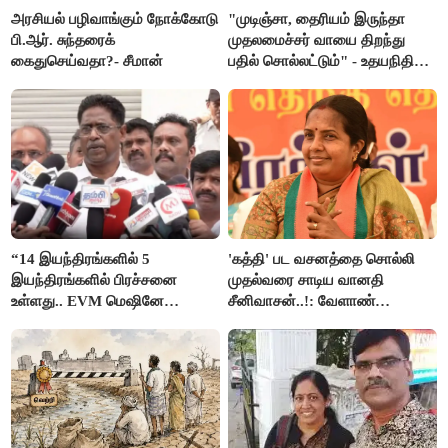
அரசியல் பழிவாங்கும் நோக்கோடு
"முடிஞ்சா, தைரியம் இருந்தா
பி.ஆர். சுந்தரைக்
முதலமைச்சர் வாயை திறந்து
கைதுசெய்வதா?- சீமான்
பதில் சொல்லட்டும்" - உதயநிதி
ஸ்டாலின்
“14 இயந்திரங்களில் 5
'கத்தி' பட வசனத்தை சொல்லி
இயந்திரங்களில் பிரச்சனை
முதல்வரை சாடிய வானதி
உள்ளது.. EVM மெஷினே
சீனிவாசன்..!: வேளாண்
பிரச்சனையா இருக்கு”- என்.ஆர்.
பட்ஜெட்டுக்கு பாஜக கடும்
இளங்கோ
எதிர்ப்பு!