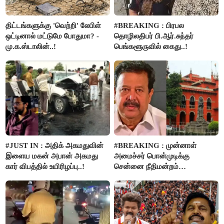
திட்டங்களுக்கு 'வெற்றி' லேபிள்
#BREAKING : பிரபல
ஒட்டினால் மட்டுமே போதுமா? -
தொழிலதிபர் பி.ஆர்.சுந்தர்
மு.க.ஸ்டாலின்..!
பெங்களூருவில் கைது..!
#JUST IN : அதிக் அகமதுவின்
#BREAKING : முன்னாள்
இளைய மகன் அபான் அகமது
அமைச்சர் பொன்முடிக்கு
கார் விபத்தில் உயிரிழப்பு..!
சென்னை நீதிமன்றம்
பிடிவாரண்ட்..!