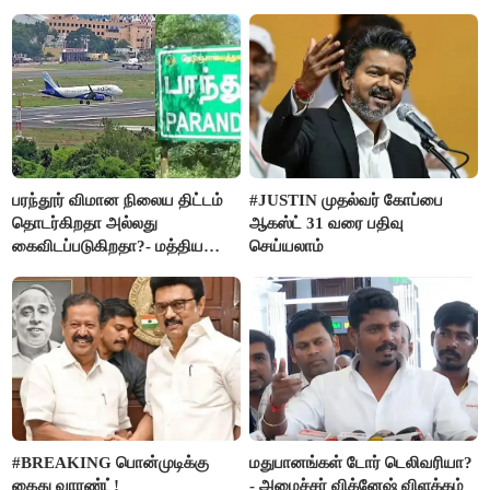
பரந்தூர் விமான நிலைய திட்டம்
#JUSTIN முதல்வர் கோப்பை
தொடர்கிறதா அல்லது
ஆகஸ்ட் 31 வரை பதிவு
கைவிடப்படுகிறதா?- மத்திய
செய்யலாம்
அரசு விளக்கம்
#BREAKING பொன்முடிக்கு
மதுபானங்கள் டோர் டெலிவரியா?
கைது வாரண்ட்!
- அமைச்சர் விக்னேஷ் விளக்கம்