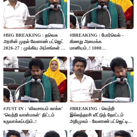
#BIG BREAKING : தவெக
#BREAKING : போர்வெல் –
அரசின் முதல் வேளாண் பட்ஜெட்
கிணறு அமைக்க
2026-27 : முக்கிய அம்சங்கள் ஓர்
மானியம்..! 1000
பார்வை..!
விவசாயிகளுக்கு மானியத்தில்
பம்புசெட் வழங்கப்படும்..!
#JUST IN : ‘விவசாயம் காக்க’
#BREAKING : வெற்றி
‘வெற்றி வான்மகள்’ திட்டம்
இல்லத்தரசி வீட்டுத் தோட்டம்
உருவாக்கப்படும்..!
அறிமுகம் - வேளாண் பட்ஜெட்டில்
அறிவிப்பு..!