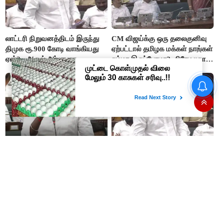
லாட்டரி நிறுவனத்திடம் இருந்து
CM விஜய்க்கு ஒரு தலைகுனிவு
திமுக ரூ.900 கோடி வாங்கியது
ஏற்பட்டால் தமிழக மக்கள் நாங்கள்
ஏன்? - ஆதவ் அர்ஜுனா
சும்மா இருப்போமா?- பிரேமலதா
விஜயகாந்த்
#BREAKING ஷாக் கொடுத்த
தங்கம் விலை! அதிரடி விலை
உயர்வு
“ஊழலை ஒழித்ததால் டாஸ்மாக்
இப்போது நடக்கும் ஆட்சியும்
வருமானம் அதிகரித்தது”-
ஜெயலலிதா ஆட்சிதான் –
அமைச்சர் விக்னேஷ்
சட்டமன்றத்தில் அமைச்சர் ஆதவ்
அர்ஜுனா அதிரடி பேச்சு!