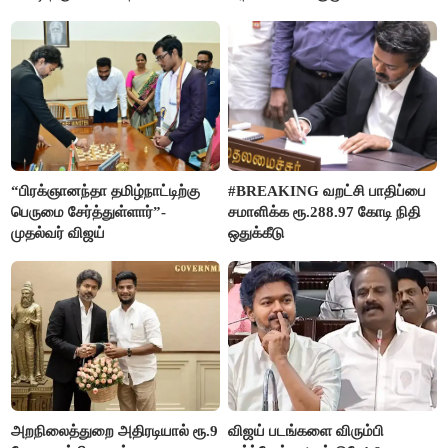
ரஜினிகாந்த்
“பிரக்ஞானந்தா தமிழ்நாட்டிற்கு
#BREAKING வறட்சி பாதிப்பை
பெருமை சேர்த்துள்ளார்”-
சமாளிக்க ரூ.288.97 கோடி நிதி
முதல்வர் விஜய்
ஒதுக்கீடு
அறநிலைத்துறை அதிரடியால் ரூ.9
விஜய் படங்களை விரும்பி