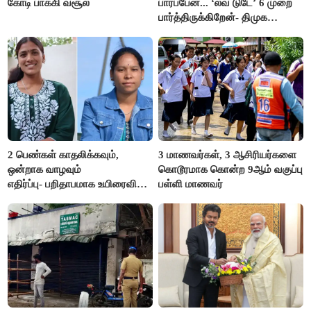
கோடி பாக்கி வசூல்
பார்ப்பேன்... ‘லவ் டுடே’ 6 முறை
பார்த்திருக்கிறேன்- திமுக
எம்.எல்.ஏ.நெகிழ்ச்சி
2 பெண்கள் காதலிக்கவும்,
3 மாணவர்கள், 3 ஆசிரியர்களை
ஒன்றாக வாழவும்
கொடூரமாக கொன்ற 9ஆம் வகுப்பு
எதிர்ப்பு- பறிதாபமாக உயிரைவிட்ட
பள்ளி மாணவர்
ஜோடி