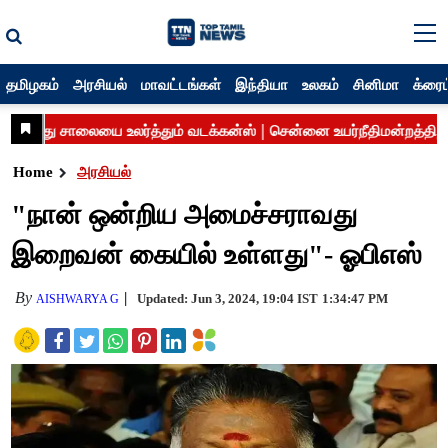
தமிழகம்
அரசியல்
மாவட்டங்கள்
இந்தியா
உலகம்
சினிமா
க்ரைம
Home
அரசியல்
"நான் ஒன்றிய அமைச்சராவது
இறைவன் கையில் உள்ளது"- ஓபிஎஸ்
By
Updated: Jun 3, 2024, 19:04 IST
1:34:47 PM
AISHWARYA G