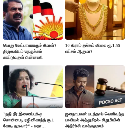
பொது வேட்பாளராகும் சீமான்?
10 கிராம் தங்கம் விலை ரூ.1.55
திமுகவிடம் நெருக்கம்
லட்சம் ஆகுமா?
காட்டுவதன் பின்னணி
"நதி நீர் இணைப்புக்கு
ஜனநாயகன் படத்தால் வெளிவந்த
சொன்னபடி ரஜினிகாந்த் ரூ.1
பாலியல் அத்துமீறல்- சிறுமியின்
கோடி தருவார்" - லதா
அதிர்ச்சி வாக்குமூலம்