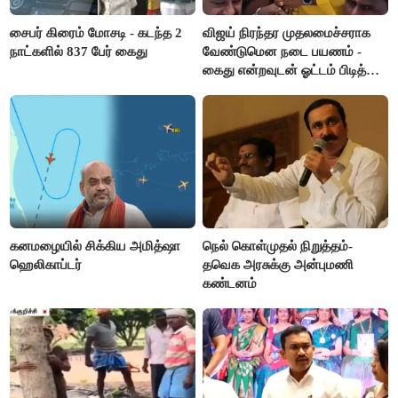
சைபர் கிரைம் மோசடி - கடந்த 2
விஜய் நிரந்தர முதலமைச்சராக
நாட்களில் 837 பேர் கைது
வேண்டுமென நடை பயணம் -
கைது என்றவுடன் ஓட்டம் பிடித்த
தவெகவினர்
கனமழையில் சிக்கிய அமித்ஷா
நெல் கொள்முதல் நிறுத்தம்-
ஹெலிகாப்டர்
தவெக அரசுக்கு அன்புமணி
கண்டனம்