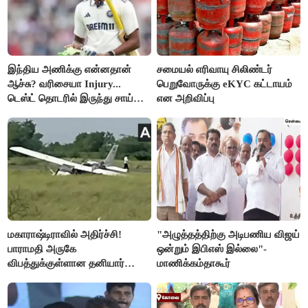
இந்திய அணிக்கு என்னதான்
சமையல் எரிவாயு சிலிண்டர்
ஆச்சு? வரிசையா Injury...
பெறுவோருக்கு eKYC கட்டாயம்
டெஸ்ட் தொடரில் இருந்து சாய்
என அறிவிப்பு
சுதர்சனும் விலகல்
மகாராஷ்டிராவில் அதிர்ச்சி!
"அழுத்தத்திற்கு அடிபணிய விஜய்
பாராமதி அருகே
ஒன்றும் இபிஎஸ் இல்லை"-
விபத்துக்குள்ளான தனியார்
மாணிக்கம்தாகூர்
பயிற்சி விமானம்