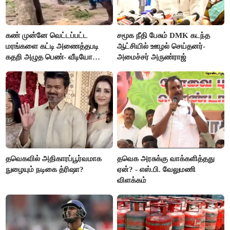
கண் முன்னே வெட்டப்பட்ட
சமூக நீதி பேசும் DMK கடந்த
மரங்களை கட்டி அணைத்தபடி
ஆட்சியில் ஊழல் செய்தனர்-
கதறி அழுத பெண்- வீடியோ
அமைச்சர் அருண்ராஜ்
வைரல்
தவெகவில் அதிகாரப்பூர்வமாக
தவெக அரசுக்கு வாக்களித்தது
நுழையும் நடிகை த்ரிஷா?
ஏன்? - எஸ்.பி. வேலுமணி
விளக்கம்