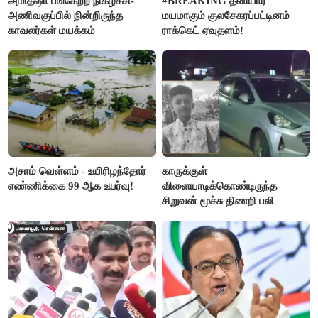
அமித்ஷா பங்கேற்ற நிகழ்ச்சி-
#BREAKING தனியார்
அணிவகுப்பில் நின்றிருந்த
மயமாகும் குலசேகரப்பட்டினம்
காவலர்கள் மயக்கம்
ராக்கெட் ஏவுதளம்!
அசாம் வெள்ளம் - உயிரிழந்தோர்
காருக்குள்
எண்ணிக்கை 99 ஆக உயர்வு!
விளையாடிக்கொண்டிருந்த
சிறுவன் மூச்சு திணறி பலி