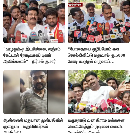
"ஊழலுக்கு இடமில்லை, லஞ்சம்
"போதையை ஒழிப்போம் என
கேட்டால் நேரடியாகப் புகார்
சொல்லிவிட்டு மதுவால் ரூ.5000
அளிக்கலாம்" - நிர்மல் குமார்
கோடி கூடுதல் வருவாய்
கிடைக்கும்னு சொல்றாங்க”-
மார்க்கண்டேயன்
ஆன்லைன் மதுபான முன்பதிவில்
வருசநாடு வன கிராம மக்களை
குளறுபடி - மதுபிரியர்கள்
வெளியேற்றும் முடிவை கைவிட
அதிர்ச்சி!
வேண்டும்- சீமான்