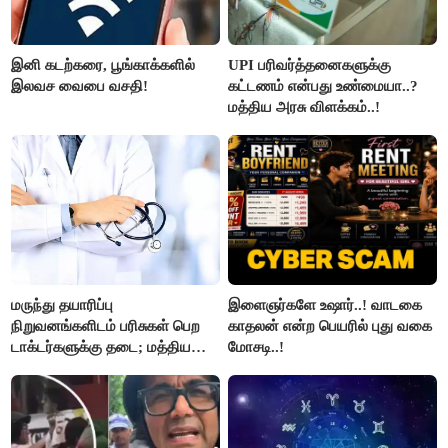
இனி கடற்கரை, பூங்காக்களில்
UPI பரிவர்த்தனைகளுக்கு
இலவச வைபை வசதி!
கட்டணம் என்பது உண்மையா..?
மத்திய அரசு விளக்கம்..!
மருந்து தயாரிப்பு
இளைஞர்களே உஷார்..! வாடகை
நிறுவனங்களிடம் பரிசுகள் பெற
காதலன் என்ற பெயரில் புது வகை
டாக்டர்களுக்கு தடை; மத்திய
மோசடி..!
அரசு உத்தரவு..!