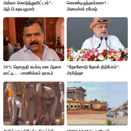
அல்வா கொடுத்துவிட்டார்”-
கொண்டிருந்தார்களா? -
ஆர்.பி.உதயகுமார்
அமைச்சர் ரமேஷ்
50% தொகுதி உயர்வு என ஆசை
“தோளோடு தோள் நிற்போம்”-
காட்டி... - மாணிக்கம் தாகூர்
அமித்ஷா