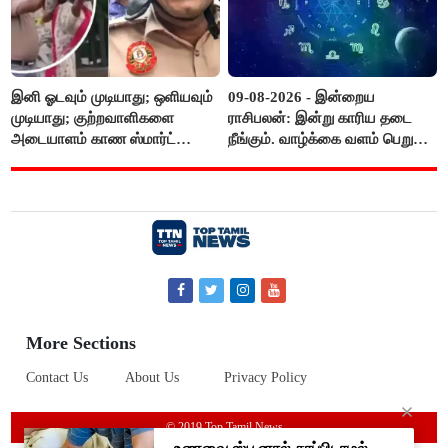
இனி ஓடவும் முடியாது; ஒளியவும்
09-08-2026 - இன்றைய
முடியாது; குற்றவாளிகளை
ராசிபலன்: இன்று காரிய தடை
அடையாளம் காண ஸ்மார்ட்
நீங்கும். வாழ்க்கை வளம் பெறும்.
கண்ணாடிகளை பயன்படுத்த
எதிரில் இருப்பவர்களை
போலீசார் முடிவு..!
எடைபோடுவது நல்லது..!
More Sections
Contact Us
About Us
Privacy Policy
© 2019 Top Tamil News