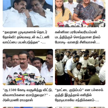
“தவறான முடிவுகளால் தொடர்
கன்னிகா பரமேஸ்வரியம்மன்
தோல்வி! தவெகவுடன் கூட்டணி
மடத்திற்குச் சொந்தமான நிலம்
வாய்ப்பை பயன்படுத்தல” -
மோசடி- வானதி சீனிவாசன்
இபிஎஸ் மீது சரமாரி குற்றச்சாட்டு
கண்டனம்
"ரூ.1500 கோடி வசூலித்து விட்டு,
“நாட்டை குடும்பம்” என பச்சைக்
விவசாயிகளை ஏமாற்றுவதா?'' -
குத்தி இருந்தால் எளிதில்
அன்புமணி ராமதாஸ்
நேரடியாகவே சந்திக்கலாம்-
சரத்குமார்