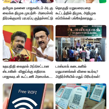
தமிழக நலனை பாஜகவிடம் அடகு
தொகுதி மறுவரையறை
வைக்க திமுக முயற்சி- அமைச்சர்
கூட்டத்தில் திமுக, அதிமுக
நிர்மல்குமார் பரபரப்பு குற்றச்சாட்டு
எம்பிக்கள் பங்கேற்காதது
வருத்தமளிக்கிறது- ப.சிதம்பரம்
உதயநிதி கைதால் அப்செட்டான
டாஸ்மாக் கடைகளில்
ஸ்டாலின்- விஜய்க்கு எதிராக
மதுபானங்கள் விலை உயர்வு?
பாஜகவுடன் கூட்டணி அமைக்க
அதிர்ச்சியில் மதுப் பிரியர்கள்!
திட்டம்