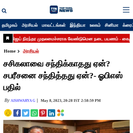
தமிழகம்
அரசியல்
மாவட்டங்கள்
இந்தியா
உலகம்
சினிமா
க்ரைம
Home
அரசியல்
சசிகலாவை சந்திக்காதது ஏன்?
சபரீசனை சந்தித்தது ஏன்?- ஓபிஎஸ்
பதில்
By
May 8, 2023, 20:28 IST
2:58:59 PM
AISHWARYA G