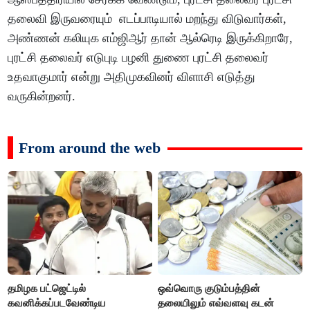
தலைவி இருவரையும் எடப்பாடியால் மறந்து விடுவார்கள்,
அண்ணன் கலியுக எம்ஜிஆர் தான் ஆல்ரெடி இருக்கிறாரே,
புரட்சி தலைவர் எடுபுடி பழனி துணை புரட்சி தலைவர்
உதவாகுமார் என்று அதிமுகவினர் விளாசி எடுத்து
வருகின்றனர்.
From around the web
தமிழக பட்ஜெட்டில்
ஒவ்வொரு குடும்பத்தின்
கவனிக்கப்படவேண்டிய
தலையிலும் எவ்வளவு கடன்