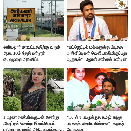
அரியலூர் மாவட்டத்திற்கு வரும்
“பட்ஜெட்டில் மக்களுக்கு பிடித்த
ஆக. 10ம் தேதி உள்ளூர்
அறிவிப்புகள் வெளியாகியிருப்பது
விடுமுறை அறிவிப்பு
ஆறுதல்”- ஜோஸ் சார்லஸ் மார்டின்
3 ஆண் நண்பர்களுடன் சேர்ந்து
"10-ல் 8 பேருக்குத் தமிழ் எழுத
அவுட்டிங் சென்ற இளம்பெண்
படிக்கத் தெரியவில்லை”- தனுஷ்
பரிதாப மரணம்! அதிரவைக்கும்
வேதனை