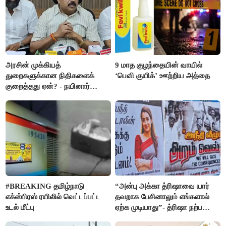
அரசின் முக்கியத்
9 மாத குழந்தையின் வாயில்
துறைகளுக்கான நிதிகளைக்
‘பெவி குயிக்’ ஊற்றிய அத்தை
குறைத்தது ஏன்? - நயினார்
நாகேந்திரன்
#BREAKING தமிழ்நாடு
“அன்பு அக்கா த்ரிஷாவை யார்
எக்ஸ்பிரஸ் ரயிலில் வெட்டப்பட்ட
தவறாக பேசினாலும் எங்களால்
உடல் மீட்பு
ஏற்க முடியாது”- த்ரிஷா நற்பணி
மன்றத்தினர் போஸ்டர்