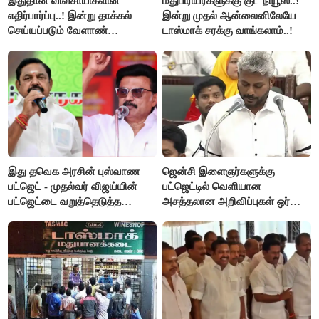
இதுதான் விவசாயிகளின்
மதுபிரியர்களுக்கு குட் நியூஸ்..!
எதிர்பார்ப்பு..! இன்று தாக்கல்
இன்று முதல் ஆன்லைனிலேயே
செய்யப்படும் வேளாண்
டாஸ்மாக் சரக்கு வாங்கலாம்..!
பட்ஜெட்டுக்கு பி.ஆர்.பாண்டியன்
கோரிக்கை!
இது தவெக அரசின் புஸ்வாண
ஜென்சி இளைஞர்களுக்கு
பட்ஜெட் - முதல்வர் விஜய்யின்
பட்ஜெட்டில் வெளியான
பட்ஜெட்டை வறுத்தெடுத்த
அசத்தலான அறிவிப்புகள் ஒர்
மு.க.ஸ்டாலின், இபிஎஸ்..!
பார்வை..!