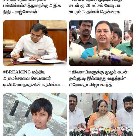
பள்ளிக்கல்வித்துறைக்கு அதிக
கடன் ரூ.20 லட்சம் கோடியா
நிதி - ராஜ்மோகன்
உயரும்"- தங்கம் தென்னரசு
#BREAKING மத்திய
“விவசாயிகளுக்கு முழுக் கடன்
அமைச்சரவை செயலாளர்
தள்ளுபடி இல்லாதது வருத்தம்”-
டி.வி.சோமநாதனின் பதவிக்காலம்
பிரேமலதா விஜயகாந்த்
மேலும் ஓராண்டு நீட்டிப்பு