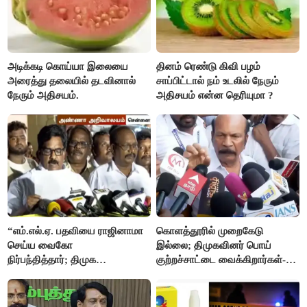
அடிக்கடி கொய்யா இலையை
தினம் ரெண்டு கிவி பழம்
அரைத்து தலையில் தடவினால்
சாப்பிட்டால் நம் உடலில் நேரும்
நேரும் அதிசயம்.
அதிசயம் என்ன தெரியுமா ?
“எம்.எல்.ஏ. பதவியை ராஜினாமா
கொளத்தூரில் முறைகேடு
செய்ய வைகோ
இல்லை; திமுகவினர் பொய்
நிர்பந்தித்தார்; திமுக
குற்றச்சாட்டை வைக்கிறார்கள்-
எம்.எல்.ஏக்களாகவே
வி.எஸ்.பாபு
தொடர்கிறோம்”- மதிமுக
எம்.எல்.ஏக்கள் பரபரப்பு பேட்டி