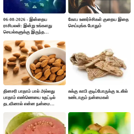
06-08-2026 - இன்றைய
கோப உணர்ச்சிகள் குறைய இதை
ராசிபலன்: இன்று உங்களது
செய்யுங்க போதும்
செயல்களுக்கு இருந்த
முட்டுகட்டைகள் விலகும்.
எதிர்பார்த்த உதவிகள் கிடைக்கும்.
பணவரத்து கூடும்..!
தினசரி பாதாம் பால் அல்லது
சுக்கு காபி குடிப்போருக்கு உடலில்
பாதாம் எண்ணெயை உதட்டில்
உண்டாகும் நன்மைகள்
தடவினால் என்ன நன்மை
தெரியுமா ?