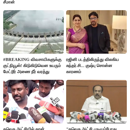
சீமான்
#BREAKING விவசாயிகளுக்கு
ரஜினி படத்திலிருந்து விலகிய
குட்நியூஸ்! கிடுகிடுவென உயரும்
சுந்தர்.சி... குஷ்பு சொன்ன
மேட்டூர் அணை நீர் வரத்து
காரணம்
தவெக ஆட்சியில் தான்
"தவெக ஆட்சி முடியும்போது