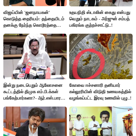
விஜய்யின் 'ஜனநாயகன்'
உதயநிதி ஸ்டாலின் கைது என்பது
கொடுத்த தைரியம்: தந்தையிடம்
வெறும் நாடகம் - அர்ஜுன் சம்பத்
தனக்கு நேர்ந்த கொடூரத்தை
பகிரங்க குற்றச்சாட்டு..!
கூறிய சிறுமி!
இன்று நடைபெறும் ஆலோசனை
கோவை ஈச்சனாரி தனியார்
கூட்டத்தில் திமுக எம்.பி.க்கள்
கல்லூரியின் விடுதி உணவகத்தில்
பங்கேற்பார்களா?- ஆர்.எஸ்.பாரதி
வழங்கப்பட்ட இரவு உணவில் புழு..!
விளக்கம்..!