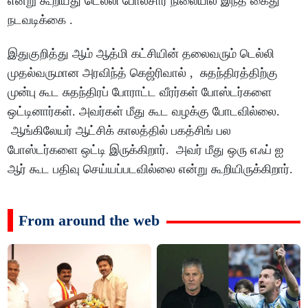
என்று கூறியது டெல்லி போலீசார் நிலையில் இந்த கைது
நடவடிக்கை .
இதுகுறித்து ஆம் ஆத்மி கட்சியின் தலைவரும் டெல்லி
முதல்வருமான அரவிந்த் கெஜ்ரிவால் , சுதந்திரத்திற்கு
முன்பு கூட சுதந்திரப் போராட்ட வீரர்கள் போஸ்டர்களை
ஒட்டினார்கள். அவர்கள் மீது கூட வழக்கு போடவில்லை.
ஆங்கிலேயர் ஆட்சிக் காலத்தில் பகத்சிங் பல
போஸ்டர்களை ஒட்டி இருக்கிறார். அவர் மீது ஒரு எஃப் ஐ
ஆர் கூட பதிவு செய்யப்படவில்லை என்று கூறியிருக்கிறார்.
From around the web