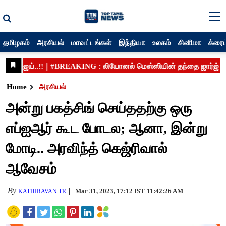
தமிழகம்
அரசியல்
மாவட்டங்கள்
இந்தியா
உலகம்
சினிமா
க்ரைம
Home
அரசியல்
அன்று பகத்சிங் செய்ததற்கு ஒரு
எப்ஐஆர் கூட போடல; ஆனா, இன்று
மோடி.. அரவிந்த் கெஜ்ரிவால்
ஆவேசம்
By
Mar 31, 2023, 17:12 IST
11:42:26 AM
KATHIRAVAN TR