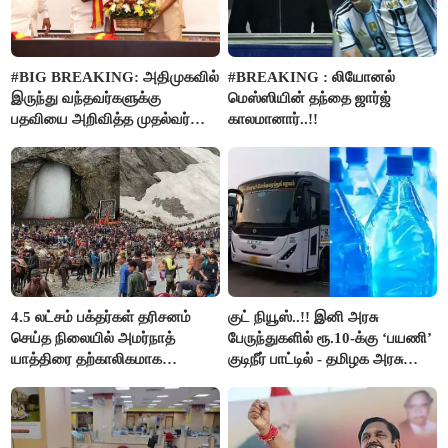
#BIG BREAKING: அதிமுகவில்
#BREAKING : லியோனல்
இருந்து வந்தவர்களுக்கு
மெஸ்ஸியின் தந்தை ஜார்ஜ்
பதவியை அறிவித்த முதல்வர்
காலமானார்..!!
விஜய்..!!
4.5 லட்சம் பக்தர்கள் தரிசனம்
குட் நியூஸ்..!! இனி அரசு
செய்த நிலையில் அமர்நாத்
பேருந்துகளில் ரூ.10-க்கு ‘பயணி’
யாத்திரை தற்காலிகமாக
குடிநீர் பாட்டில் - தமிழக அரசு
நிறுத்தம்..!!
அறிவிப்பு..!!