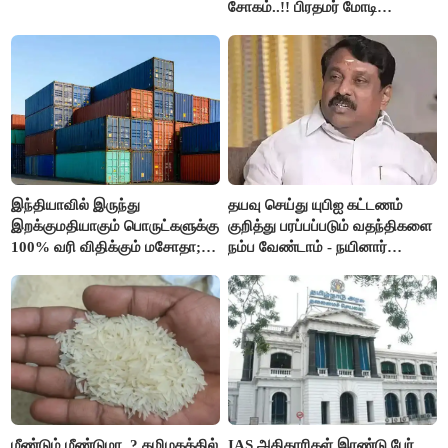
சோகம்..!! பிரதமர் மோடி
இரங்கல்..!!
இந்தியாவில் இருந்து
தயவு செய்து யுபிஐ கட்டணம்
இறக்குமதியாகும் பொருட்களுக்கு
குறித்து பரப்பப்படும் வதந்திகளை
100% வரி விதிக்கும் மசோதா;
நம்ப வேண்டாம் - நயினார்
அமெரிக்கா நிறைவேற்றம்..!!
நாகேந்திரன்..!!
மீண்டும் மீண்டுமா..? தமிழகத்தில்
IAS அதிகாரிகள் இரண்டு பேர்