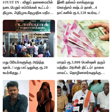
#JUST IN : விஜய் தலைமையில்
இனி தங்கம் வாங்குவது
நடைபெறும் எம்பிக்கள் கூட்டம் -
கொஞ்சம் கஷ்டம் தான்...4
திமுக, அதிமுக,தேமுதிக மநீம
நாட்களில் ரூ.6,120 உயர்வு..!
புறக்கணிப்பு..!
மது பிரியர்களுக்கு அடுத்த
மாதம் ரூ.3,000 பென்ஷன் தரும்
ஷாக்..! மது பாட்டிலுக்கு ரூ.20
மத்திய அரசின் திட்டம்! நாகை
உயர்கிறது..!
மாவட்ட தொழிலாளர்களுக்கு
ஆட்சியர் வெளியிட்ட சூப்பர்
செய்தி!