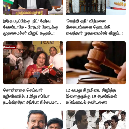
இந்த படிப்பிற்கு 'நீட்' தேர்வு
'வெற்றி தறி' விற்பனை
வேண்டாமே - பிரதமர் மோடிக்கு
நிலையங்களை தொடங்கி
முதலமைச்சர் விஜய் கடிதம்..!
வைத்தார் முதலமைச்சர் விஜய்..!
சொன்னதை செய்வார்
12 வயது சிறுமியை சீரழித்த
ரஜினிகாந்த்..! இது எப்போ
இளைஞருக்கு 10 ஆண்டுகள்
நடக்கிறதோ அப்போ நிச்சயமாக
கடுங்காவல் தண்டனை!
ரஜினி ₹1 கோடி தருவார் - லதா
ரஜினிகாந்த்..!