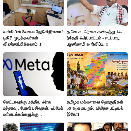
வங்கியில் வேலை தேடுகிறீர்களா?
த.வெ.க. அரசை கண்டித்து 14-
டிகிரி முடித்தவர்கள்
ந்தேதி ஆர்ப்பாட்டம் - எடப்பாடி
விண்ணப்பிக்கலாம்..!!
பழனிசாமி அறிவிப்பு..!!
மெட்டாவுக்கு மத்திய அரசு
தமிழக மக்களவை தொகுதிகள்
உத்தரவு : போலி பதிவுகள், டீப்பேக்
59 ஆக உயரும்: உத்தேச பட்டியல்
உள்ளடக்கங்களுக்கு...
இதோ!