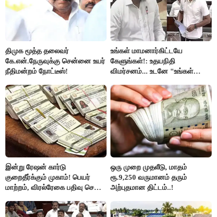
திமுக மூத்த தலைவர்
உங்கள் மாமனார்கிட்டயே
கே.என்.நேருவுக்கு சென்னை உயர்
கேளுங்கள்!: உதயநிதி
நீதிமன்றம் நோட்டீஸ்!
விமர்சனம்... உடனே "உங்கள்
அப்பாவிடம் கேளுங்கள்" என
ஆதவ் அர்ஜுனா பதிலடி!
இன்று ரேஷன் கார்டு
ஒரு முறை முதலீடு, மாதம்
குறைதீர்க்கும் முகாம்! பெயர்
ரூ.9,250 வருமானம் தரும்
மாற்றம், விரல்ரேகை பதிவு செய்ய
அற்புதமான திட்டம்..!
அரிய வாய்ப்பு!