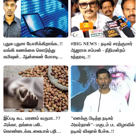
புதுசு புதுசா யோசிக்கிறாங்க..!!
#BIG NEWS : நடிகர் சரத்குமார்
வங்கி கணக்கை கொடுத்து
ஆஜராக சம்மன் - நீதிமன்றம்
கமிஷன்.. ஆன்லைன் மோசடி
உத்தரவு..!!
கும்பலுக்கு உதவிய வாலிபர்
கைது..!!
இப்படி கூட மரணம் வருமா..??
"எனக்கு பிடித்த நடிகர்
அக்கா, தங்கை பலி..
அவர்தான்"- மகுடம் பட விழாவில்
கொண்டைக்கடலையால் பறிபோன
நடிகர் விஷால் பேச்சு..!!
உயிர்கள்..!!