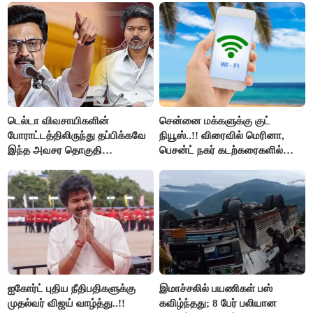
டெல்டா விவசாயிகளின்
சென்னை மக்களுக்கு குட்
போராட்டத்திலிருந்து தப்பிக்கவே
நியூஸ்..!! விரைவில் மெரினா,
இந்த அவசர தொகுதி
பெசன்ட் நகர் கடற்கரைகளில்
மறுவரையறை நாடகத்தை
இலவச Wi-Fi வசதி..!!
அரங்கேற்றுகிறார் முதலமைச்சர் -
திமுக ஐடி விங்..!!
ஐகோர்ட் புதிய நீதிபதிகளுக்கு
இமாச்சலில் பயணிகள் பஸ்
முதல்வர் விஜய் வாழ்த்து..!!
கவிழ்ந்தது; 8 பேர் பலியான