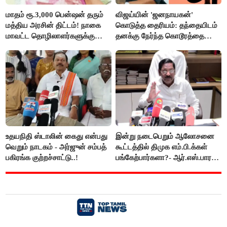
மாதம் ரூ.3,000 பென்ஷன் தரும்
விஜய்யின் 'ஜனநாயகன்'
மத்திய அரசின் திட்டம்! நாகை
கொடுத்த தைரியம்: தந்தையிடம்
மாவட்ட தொழிலாளர்களுக்கு
தனக்கு நேர்ந்த கொடூரத்தை
ஆட்சியர் வெளியிட்ட சூப்பர்
கூறிய சிறுமி!
செய்தி!
உதயநிதி ஸ்டாலின் கைது என்பது
இன்று நடைபெறும் ஆலோசனை
வெறும் நாடகம் - அர்ஜுன் சம்பத்
கூட்டத்தில் திமுக எம்.பி.க்கள்
பகிரங்க குற்றச்சாட்டு..!
பங்கேற்பார்களா?- ஆர்.எஸ்.பாரதி
விளக்கம்..!