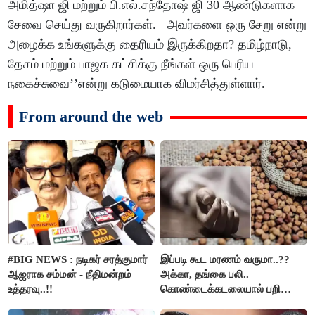
அமித்ஷா ஜி மற்றும் பி.எல்.சந்தோஷ் ஜி 30 ஆண்டுகளாக
சேவை செய்து வருகிறார்கள். அவர்களை ஒரு சேறு என்று
அழைக்க உங்களுக்கு தைரியம் இருக்கிறதா? தமிழ்நாடு,
தேசம் மற்றும் பாஜக கட்சிக்கு நீங்கள் ஒரு பெரிய
நகைச்சுவை’’என்று கடுமையாக விமர்சித்துள்ளார்.
From around the web
#BIG NEWS : நடிகர் சரத்குமார்
இப்படி கூட மரணம் வருமா..??
ஆஜராக சம்மன் - நீதிமன்றம்
அக்கா, தங்கை பலி..
உத்தரவு..!!
கொண்டைக்கடலையால் பறிபோன
உயிர்கள்..!!