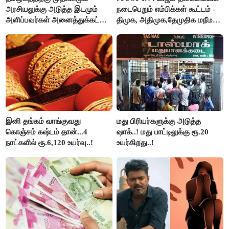
அரசியலுக்கு அடுத்த இடமும்
நடைபெறும் எம்பிக்கள் கூட்டம் -
அளிப்பவர்கள் அனைத்துக்கட்சி
திமுக, அதிமுக,தேமுதிக மநீம
கூட்டத்தில் நிச்சயம்
புறக்கணிப்பு..!
பங்கேற்பார்கள் - மாணிக்கம்
தாகூர்..!!
இனி தங்கம் வாங்குவது
மது பிரியர்களுக்கு அடுத்த
கொஞ்சம் கஷ்டம் தான்...4
ஷாக்..! மது பாட்டிலுக்கு ரூ.20
நாட்களில் ரூ.6,120 உயர்வு..!
உயர்கிறது..!