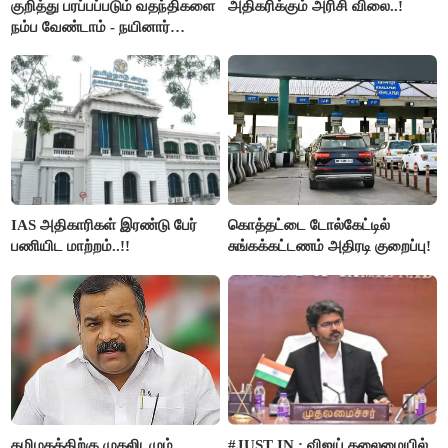
குறித்து பரப்பப்படும் வதந்திகளை
அதிகரிக்கும் அரிசி விலை..!
நம்ப வேண்டாம் - நயினார்
நாகேந்திரன்..!!
IAS அதிகாரிகள் இரண்டு பேர்
கொத்தட்டை டோல்கேட்டில்
பணியிட மாற்றம்..!!
சுங்கக்கட்டணம் அதிரடி குறைப்பு!
தமிழகத்திற்கு முதலிடமும்
#JUST IN : விஜய் தலைமையில்