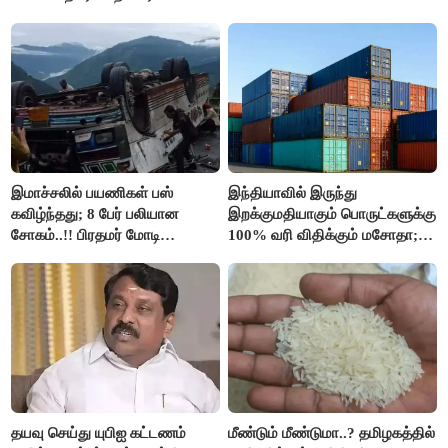
இலவச Wi-Fi வசதி..!!
இமாச்சலில் பயணிகள் பஸ்
இந்தியாவில் இருந்து
கவிழ்ந்தது; 8 பேர் பலியான
இறக்குமதியாகும் பொருட்களுக்கு
சோகம்..!! பிரதமர் மோடி
100% வரி விதிக்கும் மசோதா;
இரங்கல்..!!
அமெரிக்கா நிறைவேற்றம்..!!
தயவு செய்து யுபிஐ கட்டணம்
மீண்டும் மீண்டுமா..? தமிழகத்தில்