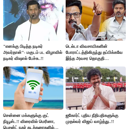
"எனக்கு பிடித்த நடிகர்
டெல்டா விவசாயிகளின்
அவர்தான்"- மகுடம் பட விழாவில்
போராட்டத்திலிருந்து தப்பிக்கவே
நடிகர் விஷால் பேச்சு..!!
இந்த அவசர தொகுதி
மறுவரையறை நாடகத்தை
அரங்கேற்றுகிறார் முதலமைச்சர் -
திமுக ஐடி விங்..!!
சென்னை மக்களுக்கு குட்
ஐகோர்ட் புதிய நீதிபதிகளுக்கு
நியூஸ்..!! விரைவில் மெரினா,
முதல்வர் விஜய் வாழ்த்து..!!
பெசன்ட் நகர் கடற்கரைகளில்