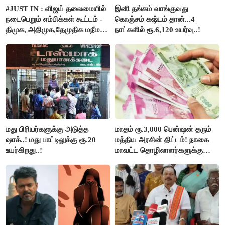
#JUST IN : விஜய் தலைமையில்
இனி தங்கம் வாங்குவது
நடைபெறும் எம்பிக்கள் கூட்டம் -
கொஞ்சம் கஷ்டம் தான்...4
திமுக, அதிமுக,தேமுதிக மநீம
நாட்களில் ரூ.6,120 உயர்வு..!
புறக்கணிப்பு..!
மது பிரியர்களுக்கு அடுத்த
மாதம் ரூ.3,000 பென்ஷன் தரும்
ஷாக்..! மது பாட்டிலுக்கு ரூ.20
மத்திய அரசின் திட்டம்! நாகை
உயர்கிறது..!
மாவட்ட தொழிலாளர்களுக்கு
ஆட்சியர் வெளியிட்ட சூப்பர்
செய்தி!