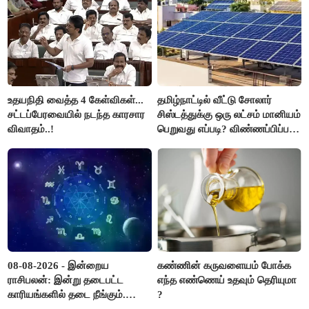
உதயநிதி வைத்த 4 கேள்விகள்...
தமிழ்நாட்டில் வீட்டு சோலார்
சட்டப்பேரவையில் நடந்த காரசார
சிஸ்டத்துக்கு ஒரு லட்சம் மானியம்
விவாதம்..!
பெறுவது எப்படி? விண்ணப்பிப்பது
எப்படி?
08-08-2026 - இன்றைய
கண்ணின் கருவளையம் போக்க
ராசிபலன்: இன்று தடைபட்ட
எந்த எண்ணெய் உதவும் தெரியுமா
காரியங்களில் தடை நீங்கும்.
?
பணவரத்து எதிர்பார்த்தபடி