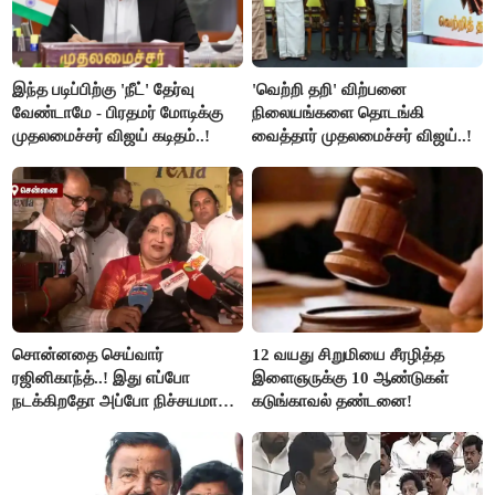
இந்த படிப்பிற்கு 'நீட்' தேர்வு
'வெற்றி தறி' விற்பனை
வேண்டாமே - பிரதமர் மோடிக்கு
நிலையங்களை தொடங்கி
முதலமைச்சர் விஜய் கடிதம்..!
வைத்தார் முதலமைச்சர் விஜய்..!
சொன்னதை செய்வார்
12 வயது சிறுமியை சீரழித்த
ரஜினிகாந்த்..! இது எப்போ
இளைஞருக்கு 10 ஆண்டுகள்
நடக்கிறதோ அப்போ நிச்சயமாக
கடுங்காவல் தண்டனை!
ரஜினி ₹1 கோடி தருவார் - லதா
ரஜினிகாந்த்..!