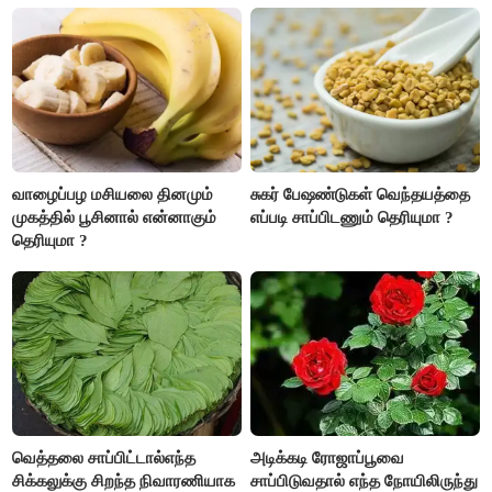
இருக்கும். ஆன்மீக எண்ணம்
அதிகரிக்கும்..!
வாழைப்பழ மசியலை தினமும்
சுகர் பேஷண்டுகள் வெந்தயத்தை
முகத்தில் பூசினால் என்னாகும்
எப்படி சாப்பிடணும் தெரியுமா ?
தெரியுமா ?
வெத்தலை சாப்பிட்டால்எந்த
அடிக்கடி ரோஜாப்பூவை
சிக்கலுக்கு சிறந்த நிவாரணியாக
சாப்பிடுவதால் எந்த நோயிலிருந்து