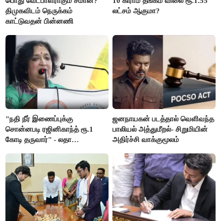
பொது வேட்பாளராகும் சீமான்?
10 கிராம் தங்கம் விலை ரூ.1.55
திமுகவிடம் நெருக்கம்
லட்சம் ஆகுமா?
காட்டுவதன் பின்னணி
"நதி நீர் இணைப்புக்கு
ஜனநாயகன் படத்தால் வெளிவந்த
சொன்னபடி ரஜினிகாந்த் ரூ.1
பாலியல் அத்துமீறல்- சிறுமியின்
கோடி தருவார்" - லதா
அதிர்ச்சி வாக்குமூலம்
ரஜினிகாந்த்