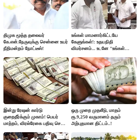
திமுக மூத்த தலைவர்
உங்கள் மாமனார்கிட்டயே
கே.என்.நேருவுக்கு சென்னை உயர்
கேளுங்கள்!: உதயநிதி
நீதிமன்றம் நோட்டீஸ்!
விமர்சனம்... உடனே "உங்கள்
அப்பாவிடம் கேளுங்கள்" என
ஆதவ் அர்ஜுனா பதிலடி!
இன்று ரேஷன் கார்டு
ஒரு முறை முதலீடு, மாதம்
குறைதீர்க்கும் முகாம்! பெயர்
ரூ.9,250 வருமானம் தரும்
மாற்றம், விரல்ரேகை பதிவு செய்ய
அற்புதமான திட்டம்..!
அரிய வாய்ப்பு!