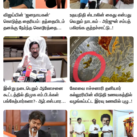
விஜய்யின் 'ஜனநாயகன்'
உதயநிதி ஸ்டாலின் கைது என்பது
கொடுத்த தைரியம்: தந்தையிடம்
வெறும் நாடகம் - அர்ஜுன் சம்பத்
தனக்கு நேர்ந்த கொடூரத்தை
பகிரங்க குற்றச்சாட்டு..!
கூறிய சிறுமி!
இன்று நடைபெறும் ஆலோசனை
கோவை ஈச்சனாரி தனியார்
கூட்டத்தில் திமுக எம்.பி.க்கள்
கல்லூரியின் விடுதி உணவகத்தில்
பங்கேற்பார்களா?- ஆர்.எஸ்.பாரதி
வழங்கப்பட்ட இரவு உணவில் புழு..!
விளக்கம்..!