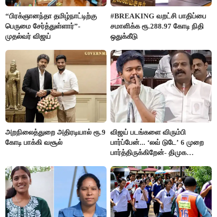
“பிரக்ஞானந்தா தமிழ்நாட்டிற்கு
#BREAKING வறட்சி பாதிப்பை
பெருமை சேர்த்துள்ளார்”-
சமாளிக்க ரூ.288.97 கோடி நிதி
முதல்வர் விஜய்
ஒதுக்கீடு
அறநிலைத்துறை அதிரடியால் ரூ.9
விஜய் படங்களை விரும்பி
கோடி பாக்கி வசூல்
பார்ப்பேன்... ‘லவ் டுடே’ 6 முறை
பார்த்திருக்கிறேன்- திமுக
எம்.எல்.ஏ.நெகிழ்ச்சி