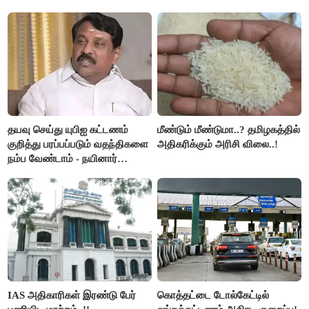
இரங்கல்..!!
அமெரிக்கா நிறைவேற்றம்..!!
தயவு செய்து யுபிஐ கட்டணம்
மீண்டும் மீண்டுமா..? தமிழகத்தில்
குறித்து பரப்பப்படும் வதந்திகளை
அதிகரிக்கும் அரிசி விலை..!
நம்ப வேண்டாம் - நயினார்
நாகேந்திரன்..!!
IAS அதிகாரிகள் இரண்டு பேர்
கொத்தட்டை டோல்கேட்டில்