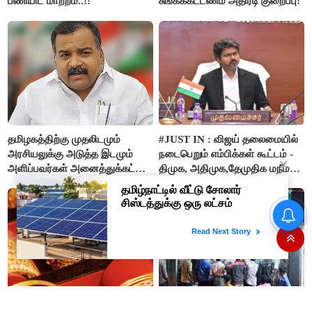
பணியிட மாற்றம்..!!
சுங்கக்கட்டணம் அதிரடி குறைப்பு!
தமிழகத்திற்கு முதலிடமும்
#JUST IN : விஜய் தலைமையில்
அரசியலுக்கு அடுத்த இடமும்
நடைபெறும் எம்பிக்கள் கூட்டம் -
அளிப்பவர்கள் அனைத்துக்கட்சி
திமுக, அதிமுக,தேமுதிக மநீம
கூட்டத்தில் நிச்சயம்
புறக்கணிப்பு..!
பங்கேற்பார்கள் - மாணிக்கம்
தமிழக மக்களவை தொகுதிகள்
தாகூர்..!!
59 ஆக உயரும்: உத்தேச பட்டியல்
இதோ!
இனி தங்கம் வாங்குவது
மது பிரியர்களுக்கு அடுத்த