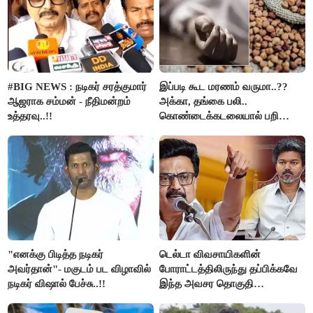
#BIG NEWS : நடிகர் சரத்குமார்
இப்படி கூட மரணம் வருமா..??
ஆஜராக சம்மன் - நீதிமன்றம்
அக்கா, தங்கை பலி..
உத்தரவு..!!
கொண்டைக்கடலையால் பறிபோன
உயிர்கள்..!!
"எனக்கு பிடித்த நடிகர்
டெல்டா விவசாயிகளின்
அவர்தான்"- மகுடம் பட விழாவில்
போராட்டத்திலிருந்து தப்பிக்கவே
நடிகர் விஷால் பேச்சு..!!
இந்த அவசர தொகுதி
மறுவரையறை நாடகத்தை
அரங்கேற்றுகிறார் முதலமைச்சர் -