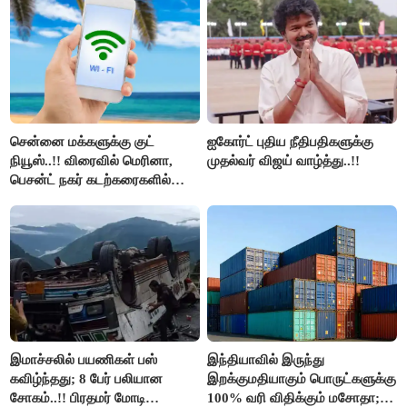
திமுக ஐடி விங்..!!
சென்னை மக்களுக்கு குட்
ஐகோர்ட் புதிய நீதிபதிகளுக்கு
நியூஸ்..!! விரைவில் மெரினா,
முதல்வர் விஜய் வாழ்த்து..!!
பெசன்ட் நகர் கடற்கரைகளில்
இலவச Wi-Fi வசதி..!!
இமாச்சலில் பயணிகள் பஸ்
இந்தியாவில் இருந்து
கவிழ்ந்தது; 8 பேர் பலியான
இறக்குமதியாகும் பொருட்களுக்கு
சோகம்..!! பிரதமர் மோடி
100% வரி விதிக்கும் மசோதா;