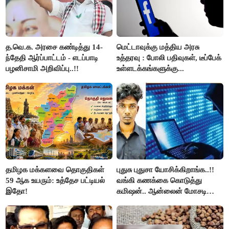
த.வெ.க. அரசை கண்டித்து 14-
மெட்டாவுக்கு மத்திய அரசு
ந்தேதி ஆர்ப்பாட்டம் - எடப்பாடி
உத்தரவு : போலி பதிவுகள், டீப்பேக்
பழனிசாமி அறிவிப்பு..!!
உள்ளடக்கங்களுக்கு...
தமிழக மக்களவை தொகுதிகள்
புதுசு புதுசா யோசிக்கிறாங்க..!!
59 ஆக உயரும்: உத்தேச பட்டியல்
வங்கி கணக்கை கொடுத்து
இதோ!
கமிஷன்.. ஆன்லைன் மோசடி
கும்பலுக்கு உதவிய வாலிபர்
கைது..!!