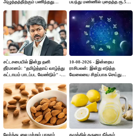
அழுத்தத்திற்கும் பணிந்தது
பயந்து மண்ணில் புதைத்த ரூ.5
கிடையாது; அமைச்சர்
லட்சம்; கடைசியில் நடந்தது...
அருண்ராஜ்..!
சட்டசபையில் இன்று தனி
10-08-2026 - இன்றைய
தீர்மானம்: "தமிழ்த்தாய் வாழ்த்து
ராசிபலன்: இன்று எடுத்த
கட்டாயம் பாடப்பட வேண்டும்" -
வேலையை சிறப்பாக செய்து
முதல்வர் விஜய் முன்மொழிகிறார்!
முடித்து நற்பெயர் பெறுவீர்கள்.
அதே நேரத்தில் கூடுதலாக
உழைக்க வேண்டி இருக்கும்..!
வேர்க்கடலை மற்றும் பாதாம்
கழுத்தில் கருமை நீக்கும்