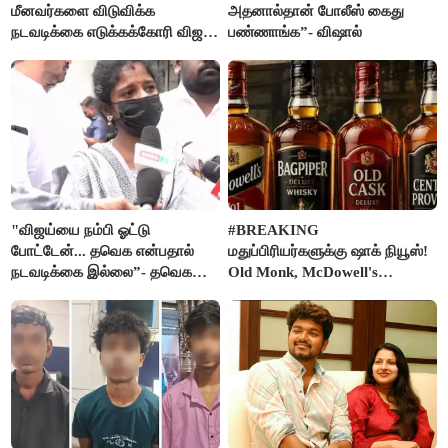
மீனவர்களை விடுவிக்க
அதனால்தான் போலீஸ் கைது
நடவடிக்கை எடுக்கக்கோரி விஜய்
பண்ணாங்க”- விஷால்
கடிதம்
"விஜய்யை நம்பி ஓட்டு
#BREAKING
போட்டேன்... தவெக என்பதால்
மதுப்பிரியர்களுக்கு ஷாக் நியூஸ்!
நடவடிக்கை இல்லை”- தவெக
Old Monk, McDowell's
நிர்வாகியால் பாதிக்கப்பட்ட பெண்
மதுபானங்களை விற்பனை செய்ய
கதறல்
FSSAI தடை