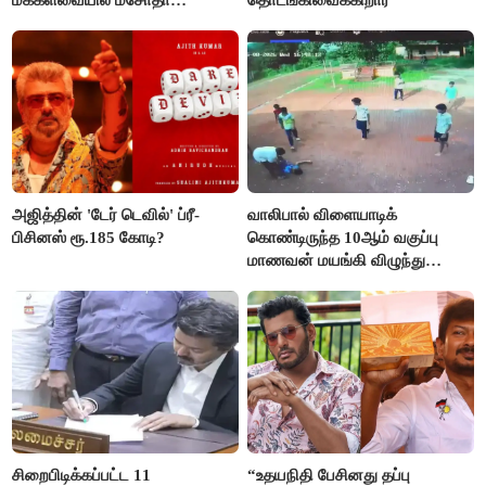
மக்களவையில் மசோதா
தொடங்கிவைக்கிறார்
நிறைவேற்றம்!
அஜித்தின் 'டேர் டெவில்' ப்ரீ-
வாலிபால் விளையாடிக்
பிசினஸ் ரூ.185 கோடி?
கொண்டிருந்த 10ஆம் வகுப்பு
மாணவன் மயங்கி விழுந்து
உயிரிழப்பு
சிறைபிடிக்கப்பட்ட 11
“உதயநிதி பேசினது தப்பு