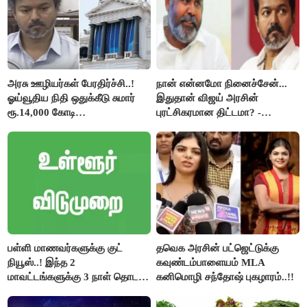
அரசு ஊழியர்கள் பேரதிர்ச்சி..!
நான் என்னமோ நினைச்சேன்...
ஓய்வூதிய நிதி ஒதுக்கீடு சுமார்
இதுதான் விஜய் அரசின்
ரூ.14,000 கோடி
புரட்சிகரமான திட்டமா? -
குறைக்கப்பட்டுள்ளது..!
ஆர்.பி.உதயகுமார்..!
பள்ளி மாணவர்களுக்கு குட்
தவெக அரசின் பட்ஜெட்டுக்கு
நியூஸ்..! இந்த 2
கவுண்டம்பாளையம் MLA
மாவட்டங்களுக்கு 3 நாள் தொடர்
கனிமொழி சந்தோஷ் புகழாரம்..!!
விடுமுறை..!