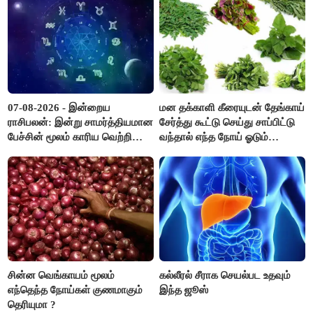
07-08-2026 - இன்றைய
மன தக்காளி கீரையுடன் தேங்காய்
ராசிபலன்: இன்று சாமர்த்தியமான
சேர்த்து கூட்டு செய்து சாப்பிட்டு
பேச்சின் மூலம் காரிய வெற்றி
வந்தால் எந்த நோய் ஓடும்
உண்டாகும். அடுத்தவரை நம்பி
தெரியுமா ?
பொறுப்புகளை ஒப்படைப்பதில்
கவனம் தேவை..!
சின்ன வெங்காயம் மூலம்
கல்லீரல் சீராக செயல்பட உதவும்
எந்தெந்த நோய்கள் குணமாகும்
இந்த ஜூஸ்
தெரியுமா ?