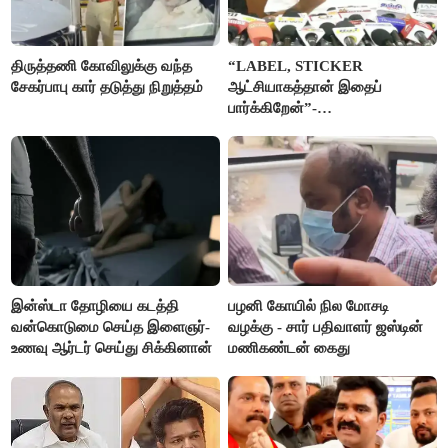
திருத்தணி கோவிலுக்கு வந்த
“LABEL, STICKER
சேகர்பாபு கார் தடுத்து நிறுத்தம்
ஆட்சியாகத்தான் இதைப்
பார்க்கிறேன்”-
எம்.ஆர்.கே.பன்னீர்செல்வம்
இன்ஸ்டா தோழியை கடத்தி
பழனி கோயில் நில மோசடி
வன்கொடுமை செய்த இளைஞர்-
வழக்கு - சார் பதிவாளர் ஜஸ்டின்
உணவு ஆர்டர் செய்து சிக்கினான்
மணிகண்டன் கைது