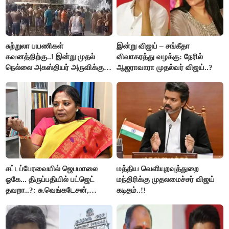
சுற்றுலா பயணிகள்
இன்று விஜய் – சங்கீதா
கவனத்திற்கு..! இன்று முதல்
விவாகரத்து வழக்கு: நேரில்
நெல்லை அகஸ்தியர் அருவிக்கு
ஆஜராவாரா முதல்வர் விஜய்..?
செல்ல தடை..!
சட்டப்பேரவையில் ஜெபமாலை
மத்திய வெளியுறவுத்துறை
ஓகே... திருப்பதியில் பட்ஜெட்
மந்திரிக்கு முதலமைச்சர் விஜய்
தவறா..?: சு.வெங்கடேசன்,
கடிதம்..!!
திருமாவளவனுக்கு தமிழிசை
கேள்வி..!