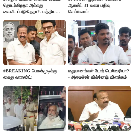
தொடர்கிறதா அல்லது
ஆகஸ்ட் 31 வரை பதிவு
கைவிடப்படுகிறதா?- மத்திய
செய்யலாம்
அரசு விளக்கம்
#BREAKING பொன்முடிக்கு
மதுபானங்கள் டோர் டெலிவரியா?
கைது வாரண்ட்!
- அமைச்சர் விக்னேஷ் விளக்கம்