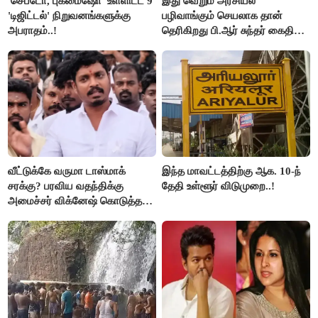
'செப்டோ, புக்மைஷோ' உள்ளிட்ட 9
இது வெறும் அரசியல்
'டிஜிட்டல்' நிறுவனங்களுக்கு
பழிவாங்கும் செயலாக தான்
அபராதம்..!
தெரிகிறது பி.ஆர் சுந்தர் கைதிற்கு
சீமான் கடும் கண்டனம்..!
வீட்டுக்கே வருமா டாஸ்மாக்
இந்த மாவட்டத்திற்கு ஆக. 10-ந்
சரக்கு? பரவிய வதந்திக்கு
தேதி உள்ளூர் விடுமுறை..!
அமைச்சர் விக்னேஷ் கொடுத்த
விளக்கம்!