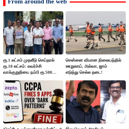
From around the web
ரூ.1 லட்சம் முதலீடு செய்தால்
சென்னை விமான நிலையத்தில்
ரூ.10 லட்சம்: கவர்ச்சி
ஊறுகாய், அல்வா, ஜாம்
வாக்குறுதியை நம்பி ரூ.500
எடுத்து செல்ல தடை!
கோடியை இழந்த திருப்பூர்
மக்கள்!