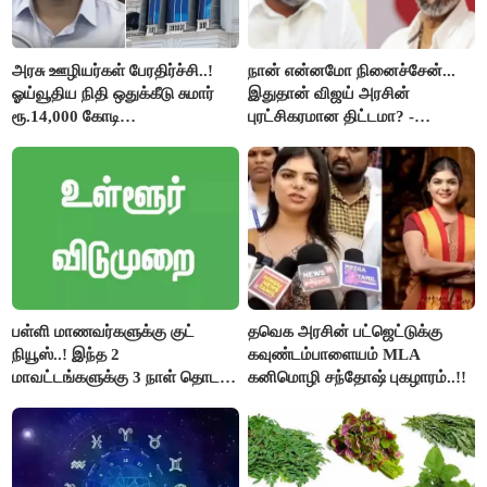
அரசு ஊழியர்கள் பேரதிர்ச்சி..!
நான் என்னமோ நினைச்சேன்...
ஓய்வூதிய நிதி ஒதுக்கீடு சுமார்
இதுதான் விஜய் அரசின்
ரூ.14,000 கோடி
புரட்சிகரமான திட்டமா? -
குறைக்கப்பட்டுள்ளது..!
ஆர்.பி.உதயகுமார்..!
பள்ளி மாணவர்களுக்கு குட்
தவெக அரசின் பட்ஜெட்டுக்கு
நியூஸ்..! இந்த 2
கவுண்டம்பாளையம் MLA
மாவட்டங்களுக்கு 3 நாள் தொடர்
கனிமொழி சந்தோஷ் புகழாரம்..!!
விடுமுறை..!