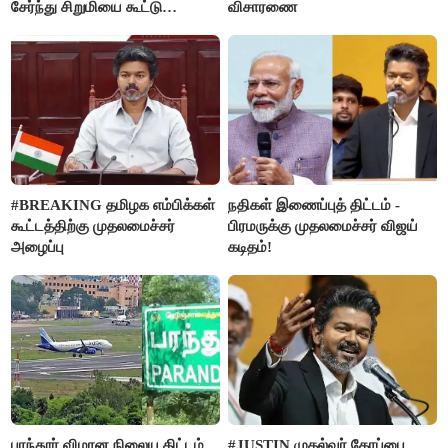
சேர்ந்து சிறுமியை கூட்டு
விசாரணை
வன்கொடுமை செய்து கொலை
செய்த கொடூரம்
#BREAKING தமிழக எம்பிக்கள்
நதிகள் இணைப்புத் திட்டம் -
கூட்டத்திற்கு முதலமைச்சர்
பிரமருக்கு முதலமைச்சர் விஜய்
அழைப்பு
கடிதம்!
பரந்தூர் விமான நிலைய திட்டம்
#JUSTIN முதல்வர் கோப்பை