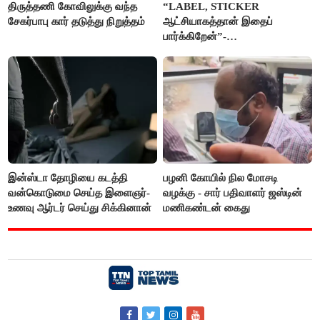
திருத்தணி கோவிலுக்கு வந்த
“LABEL, STICKER
சேகர்பாபு கார் தடுத்து நிறுத்தம்
ஆட்சியாகத்தான் இதைப்
பார்க்கிறேன்”-
எம்.ஆர்.கே.பன்னீர்செல்வம்
இன்ஸ்டா தோழியை கடத்தி
பழனி கோயில் நில மோசடி
வன்கொடுமை செய்த இளைஞர்-
வழக்கு - சார் பதிவாளர் ஜஸ்டின்
உணவு ஆர்டர் செய்து சிக்கினான்
மணிகண்டன் கைது