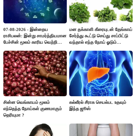
07-08-2026 - இன்றைய
மன தக்காளி கீரையுடன் தேங்காய்
ராசிபலன்: இன்று சாமர்த்தியமான
சேர்த்து கூட்டு செய்து சாப்பிட்டு
பேச்சின் மூலம் காரிய வெற்றி
வந்தால் எந்த நோய் ஓடும்
உண்டாகும். அடுத்தவரை நம்பி
தெரியுமா ?
பொறுப்புகளை ஒப்படைப்பதில்
கவனம் தேவை..!
சின்ன வெங்காயம் மூலம்
கல்லீரல் சீராக செயல்பட உதவும்
எந்தெந்த நோய்கள் குணமாகும்
இந்த ஜூஸ்
தெரியுமா ?