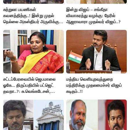
சுற்றுலா பயணிகள்
இன்று விஜய் – சங்கீதா
கவனத்திற்கு..! இன்று முதல்
விவாகரத்து வழக்கு: நேரில்
நெல்லை அகஸ்தியர் அருவிக்கு
ஆஜராவாரா முதல்வர் விஜய்..?
செல்ல தடை..!
சட்டப்பேரவையில் ஜெபமாலை
மத்திய வெளியுறவுத்துறை
ஓகே... திருப்பதியில் பட்ஜெட்
மந்திரிக்கு முதலமைச்சர் விஜய்
தவறா..?: சு.வெங்கடேசன்,
கடிதம்..!!
திருமாவளவனுக்கு தமிழிசை
கேள்வி..!