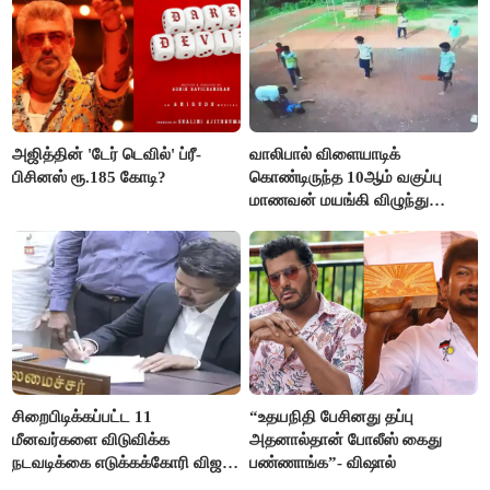
அஜித்தின் 'டேர் டெவில்' ப்ரீ-
வாலிபால் விளையாடிக்
பிசினஸ் ரூ.185 கோடி?
கொண்டிருந்த 10ஆம் வகுப்பு
மாணவன் மயங்கி விழுந்து
உயிரிழப்பு
சிறைபிடிக்கப்பட்ட 11
“உதயநிதி பேசினது தப்பு
மீனவர்களை விடுவிக்க
அதனால்தான் போலீஸ் கைது
நடவடிக்கை எடுக்கக்கோரி விஜய்
பண்ணாங்க”- விஷால்
கடிதம்