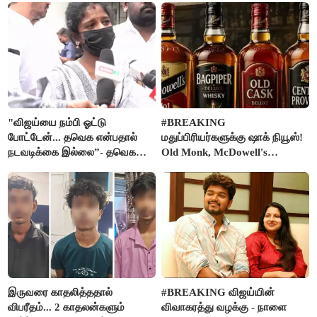
"விஜய்யை நம்பி ஓட்டு
#BREAKING
போட்டேன்... தவெக என்பதால்
மதுப்பிரியர்களுக்கு ஷாக் நியூஸ்!
நடவடிக்கை இல்லை”- தவெக
Old Monk, McDowell's
நிர்வாகியால் பாதிக்கப்பட்ட பெண்
மதுபானங்களை விற்பனை செய்ய
கதறல்
FSSAI தடை
இருவரை காதலித்ததால்
#BREAKING விஜய்யின்
விபரீதம்... 2 காதலன்களும்
விவாகரத்து வழக்கு - நாளை