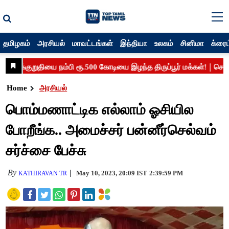
தமிழகம்
அரசியல்
மாவட்டங்கள்
இந்தியா
உலகம்
சினிமா
க்ரைம
Home
அரசியல்
பொம்மணாட்டிக எல்லாம் ஓசியில
போறீங்க.. அமைச்சர் பன்னீர்செல்வம்
சர்ச்சை பேச்சு
By
May 10, 2023, 20:09 IST
2:39:59 PM
KATHIRAVAN TR