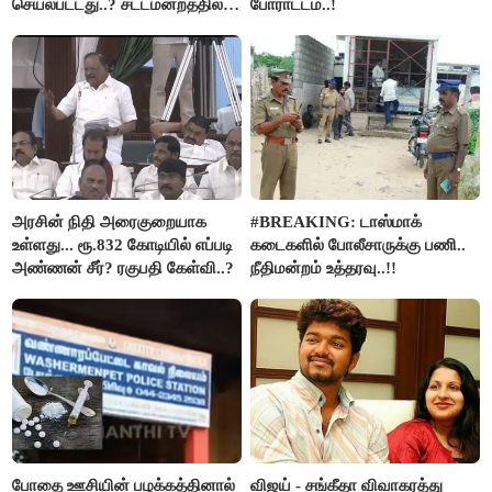
செயல்பட்டது..? சட்டமன்றத்தில்
போராட்டம்..!
நடந்த காரசார விவாதம்..!
அரசின் நிதி அரைகுறையாக
#BREAKING: டாஸ்மாக்
உள்ளது... ரூ.832 கோடியில் எப்படி
கடைகளில் போலீசாருக்கு பணி..
அண்ணன் சீர்? ரகுபதி கேள்வி..?
நீதிமன்றம் உத்தரவு..!!
போதை ஊசியின் பழக்கத்தினால்
விஜய் - சங்கீதா விவாகரத்து