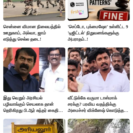
சென்னை விமான நிலையத்தில்
'செப்டோ, புக்மைஷோ' உள்ளிட்ட 9
ஊறுகாய், அல்வா, ஜாம்
'டிஜிட்டல்' நிறுவனங்களுக்கு
எடுத்து செல்ல தடை!
அபராதம்..!
இது வெறும் அரசியல்
வீட்டுக்கே வருமா டாஸ்மாக்
பழிவாங்கும் செயலாக தான்
சரக்கு? பரவிய வதந்திக்கு
தெரிகிறது பி.ஆர் சுந்தர் கைதிற்கு
அமைச்சர் விக்னேஷ் கொடுத்த
சீமான் கடும் கண்டனம்..!
விளக்கம்!