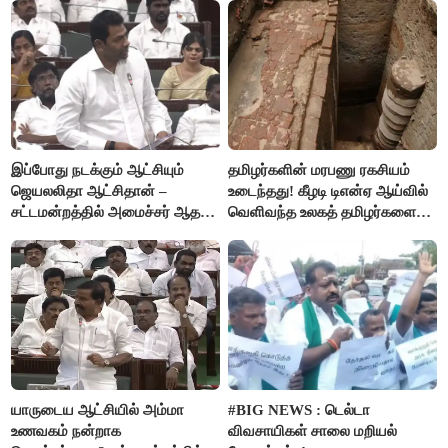
இப்போது நடக்கும் ஆட்சியும்
தமிழர்களின் மரபணு ரகசியம்
ஜெயலலிதா ஆட்சிதான் –
உடைந்தது! கீழடி டிஎன்ஏ ஆய்வில்
சட்டமன்றத்தில் அமைச்சர் ஆதவ்
வெளிவந்த உலகத் தமிழர்களை
அர்ஜுனா அதிரடி பேச்சு!
மெய்சிலிர்க்க வைக்கும் உண்மை!
யாருடைய ஆட்சியில் அம்மா
#BIG NEWS : டெல்டா
உணவகம் நன்றாக
விவசாயிகள் சாலை மறியல்