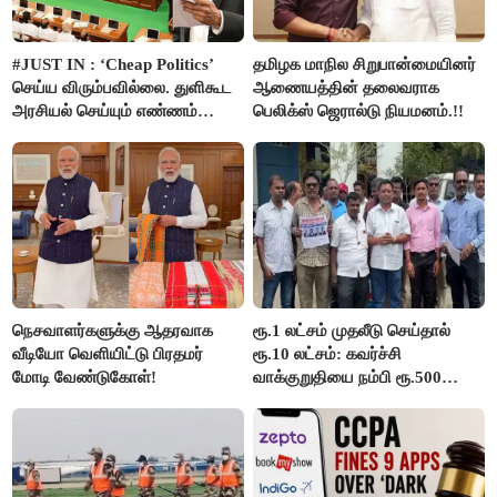
#JUST IN : ‘Cheap Politics’
தமிழக மாநில சிறுபான்மையினர்
செய்ய விரும்பவில்லை. துளிகூட
ஆணையத்தின் தலைவராக
அரசியல் செய்யும் எண்ணம்
பெலிக்ஸ் ஜெரால்டு நியமனம்.!!
இல்லை - உதயநிதிக்கு முதல்வர்
விஜய் பதில்!
நெசவாளர்களுக்கு ஆதரவாக
ரூ.1 லட்சம் முதலீடு செய்தால்
வீடியோ வெளியிட்டு பிரதமர்
ரூ.10 லட்சம்: கவர்ச்சி
மோடி வேண்டுகோள்!
வாக்குறுதியை நம்பி ரூ.500
கோடியை இழந்த திருப்பூர்
மக்கள்!