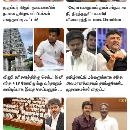
முதல்வர் விஜய் தலைமையில்
"கேரள மழையால் தான் கர்நாடகா
நாளை தமிழக எம்.பி.க்கள்
நீர் திறந்தது!": காவிரி
கலந்தாய்வு கூட்டம்!
விவகாரத்தில் பாமக சௌமியா
அன்புமணி சாடல்!
விஐபி தரிசனத்திற்கு செக்..! இனி
தமிழ்நாட்டு மக்களுக்காக அந்த
எந்த VIP கோயிலுக்கு வந்தாலும்
அவமானத்தையும் தாங்குவேன்..
கண்டிப்பாக இதை செய்யணும் -
முதலமைச்சர் விஜய்..!
அமைச்சர் ரமேஷ்..!