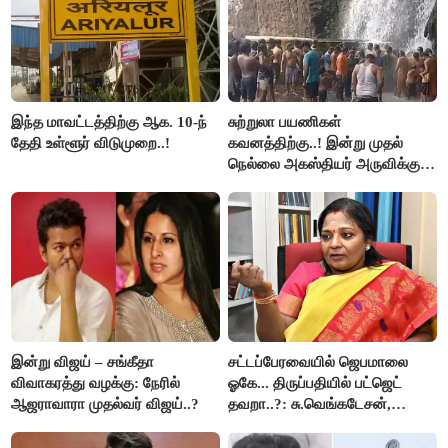
இந்த மாவட்டத்திற்கு ஆக. 10-ந்
சுற்றுலா பயணிகள்
தேதி உள்ளூர் விடுமுறை..!
கவனத்திற்கு..! இன்று முதல்
நெல்லை அகஸ்தியர் அருவிக்கு
செல்ல தடை..!
இன்று விஜய் – சங்கீதா
சட்டப்பேரவையில் ஜெபமாலை
விவாகரத்து வழக்கு: நேரில்
ஓகே... திருப்பதியில் பட்ஜெட்
ஆஜராவாரா முதல்வர் விஜய்..?
தவறா..?: சு.வெங்கடேசன்,
திருமாவளவனுக்கு தமிழிசை
கேள்வி..!