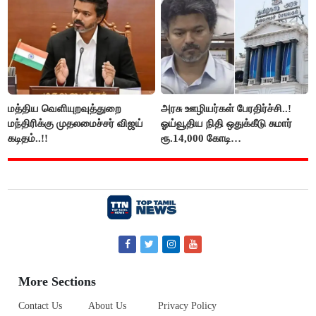
மத்திய வெளியுறவுத்துறை
அரசு ஊழியர்கள் பேரதிர்ச்சி..!
மந்திரிக்கு முதலமைச்சர் விஜய்
ஓய்வூதிய நிதி ஒதுக்கீடு சுமார்
கடிதம்..!!
ரூ.14,000 கோடி
குறைக்கப்பட்டுள்ளது..!
More Sections
Contact Us
About Us
Privacy Policy