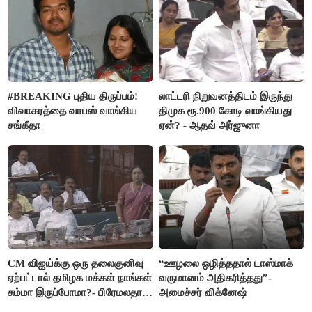
#BREAKING புதிய திருப்பம்!
லாட்டரி நிறுவனத்திடம் இருந்து
விவாகரத்தை வாபஸ் வாங்கிய
திமுக ரூ.900 கோடி வாங்கியது
சங்கீதா
ஏன்? - ஆதவ் அர்ஜுனா
CM விஜய்க்கு ஒரு தலைகுனிவு
“ஊழலை ஒழித்ததால் டாஸ்மாக்
ஏற்பட்டால் தமிழக மக்கள் நாங்கள்
வருமானம் அதிகரித்தது”-
சும்மா இருப்போமா?- பிரேமலதா
அமைச்சர் விக்னேஷ்
விஜயகாந்த்