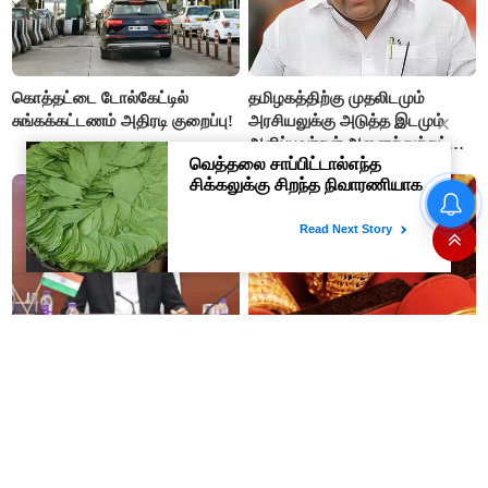
கொத்தட்டை டோல்கேட்டில்
தமிழகத்திற்கு முதலிடமும்
சுங்கக்கட்டணம் அதிரடி குறைப்பு!
அரசியலுக்கு அடுத்த இடமும்
அளிப்பவர்கள் அனைத்துக்கட்சி
கூட்டத்தில் நிச்சயம்
பங்கேற்பார்கள் - மாணிக்கம்
தமிழக மக்களவை தொகுதிகள்
தாகூர்..!!
59 ஆக உயரும்: உத்தேச பட்டியல்
இதோ!
#JUST IN : விஜய் தலைமையில்
இனி தங்கம் வாங்குவது
நடைபெறும் எம்பிக்கள் கூட்டம் -
கொஞ்சம் கஷ்டம் தான்...4
திமுக, அதிமுக,தேமுதிக மநீம
நாட்களில் ரூ.6,120 உயர்வு..!
புறக்கணிப்பு..!