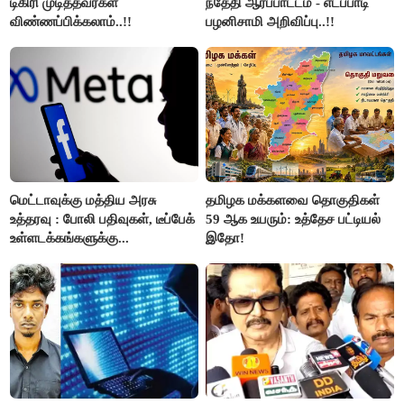
டிகிரி முடித்தவர்கள்
ந்தேதி ஆர்ப்பாட்டம் - எடப்பாடி
விண்ணப்பிக்கலாம்..!!
பழனிசாமி அறிவிப்பு..!!
மெட்டாவுக்கு மத்திய அரசு
தமிழக மக்களவை தொகுதிகள்
உத்தரவு : போலி பதிவுகள், டீப்பேக்
59 ஆக உயரும்: உத்தேச பட்டியல்
உள்ளடக்கங்களுக்கு...
இதோ!