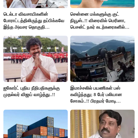
டெல்டா விவசாயிகளின்
சென்னை மக்களுக்கு குட்
போராட்டத்திலிருந்து தப்பிக்கவே
நியூஸ்..!! விரைவில் மெரினா,
இந்த அவசர தொகுதி
பெசன்ட் நகர் கடற்கரைகளில்
மறுவரையறை நாடகத்தை
இலவச Wi-Fi வசதி..!!
அரங்கேற்றுகிறார் முதலமைச்சர் -
திமுக ஐடி விங்..!!
ஐகோர்ட் புதிய நீதிபதிகளுக்கு
இமாச்சலில் பயணிகள் பஸ்
முதல்வர் விஜய் வாழ்த்து..!!
கவிழ்ந்தது; 8 பேர் பலியான
சோகம்..!! பிரதமர் மோடி
இரங்கல்..!!