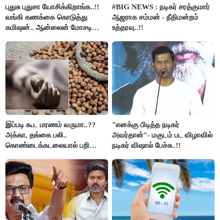
புதுசு புதுசா யோசிக்கிறாங்க..!!
#BIG NEWS : நடிகர் சரத்குமார்
வங்கி கணக்கை கொடுத்து
ஆஜராக சம்மன் - நீதிமன்றம்
கமிஷன்.. ஆன்லைன் மோசடி
உத்தரவு..!!
கும்பலுக்கு உதவிய வாலிபர்
கைது..!!
இப்படி கூட மரணம் வருமா..??
"எனக்கு பிடித்த நடிகர்
அக்கா, தங்கை பலி..
அவர்தான்"- மகுடம் பட விழாவில்
கொண்டைக்கடலையால் பறிபோன
நடிகர் விஷால் பேச்சு..!!
உயிர்கள்..!!