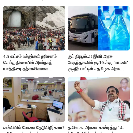
விஜய்..!!
4.5 லட்சம் பக்தர்கள் தரிசனம்
குட் நியூஸ்..!! இனி அரசு
செய்த நிலையில் அமர்நாத்
பேருந்துகளில் ரூ.10-க்கு ‘பயணி’
யாத்திரை தற்காலிகமாக
குடிநீர் பாட்டில் - தமிழக அரசு
நிறுத்தம்..!!
அறிவிப்பு..!!
வங்கியில் வேலை தேடுகிறீர்களா?
த.வெ.க. அரசை கண்டித்து 14-