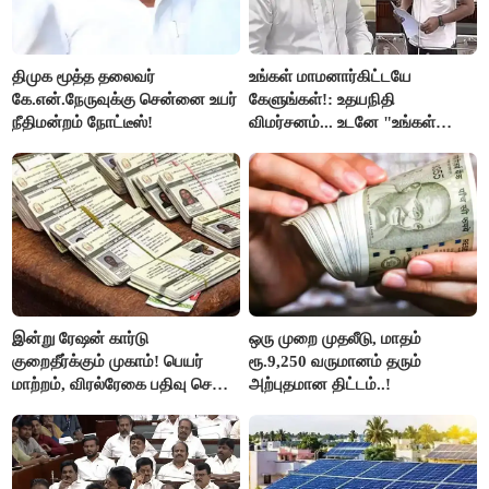
திமுக மூத்த தலைவர்
உங்கள் மாமனார்கிட்டயே
கே.என்.நேருவுக்கு சென்னை உயர்
கேளுங்கள்!: உதயநிதி
நீதிமன்றம் நோட்டீஸ்!
விமர்சனம்... உடனே "உங்கள்
அப்பாவிடம் கேளுங்கள்" என
ஆதவ் அர்ஜுனா பதிலடி!
இன்று ரேஷன் கார்டு
ஒரு முறை முதலீடு, மாதம்
குறைதீர்க்கும் முகாம்! பெயர்
ரூ.9,250 வருமானம் தரும்
மாற்றம், விரல்ரேகை பதிவு செய்ய
அற்புதமான திட்டம்..!
அரிய வாய்ப்பு!