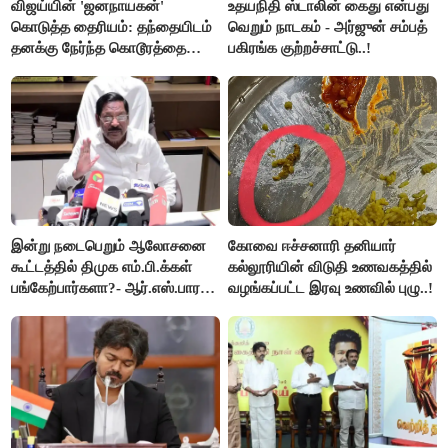
விஜய்யின் 'ஜனநாயகன்'
உதயநிதி ஸ்டாலின் கைது என்பது
கொடுத்த தைரியம்: தந்தையிடம்
வெறும் நாடகம் - அர்ஜுன் சம்பத்
தனக்கு நேர்ந்த கொடூரத்தை
பகிரங்க குற்றச்சாட்டு..!
கூறிய சிறுமி!
இன்று நடைபெறும் ஆலோசனை
கோவை ஈச்சனாரி தனியார்
கூட்டத்தில் திமுக எம்.பி.க்கள்
கல்லூரியின் விடுதி உணவகத்தில்
பங்கேற்பார்களா?- ஆர்.எஸ்.பாரதி
வழங்கப்பட்ட இரவு உணவில் புழு..!
விளக்கம்..!