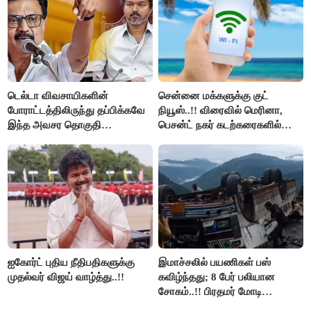
டெல்டா விவசாயிகளின்
சென்னை மக்களுக்கு குட்
போராட்டத்திலிருந்து தப்பிக்கவே
நியூஸ்..!! விரைவில் மெரினா,
இந்த அவசர தொகுதி
பெசன்ட் நகர் கடற்கரைகளில்
மறுவரையறை நாடகத்தை
இலவச Wi-Fi வசதி..!!
அரங்கேற்றுகிறார் முதலமைச்சர் -
திமுக ஐடி விங்..!!
ஐகோர்ட் புதிய நீதிபதிகளுக்கு
இமாச்சலில் பயணிகள் பஸ்
முதல்வர் விஜய் வாழ்த்து..!!
கவிழ்ந்தது; 8 பேர் பலியான
சோகம்..!! பிரதமர் மோடி
இரங்கல்..!!