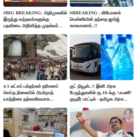
#BIG BREAKING: அதிமுகவில்
#BREAKING : லியோனல்
இருந்து வந்தவர்களுக்கு
மெஸ்ஸியின் தந்தை ஜார்ஜ்
பதவியை அறிவித்த முதல்வர்
காலமானார்..!!
விஜய்..!!
4.5 லட்சம் பக்தர்கள் தரிசனம்
குட் நியூஸ்..!! இனி அரசு
செய்த நிலையில் அமர்நாத்
பேருந்துகளில் ரூ.10-க்கு ‘பயணி’
யாத்திரை தற்காலிகமாக
குடிநீர் பாட்டில் - தமிழக அரசு
நிறுத்தம்..!!
அறிவிப்பு..!!