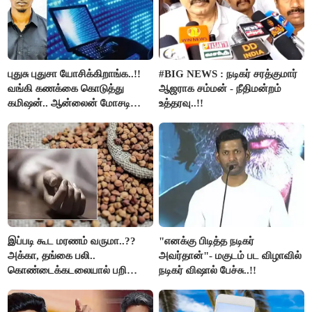
புதுசு புதுசா யோசிக்கிறாங்க..!!
#BIG NEWS : நடிகர் சரத்குமார்
வங்கி கணக்கை கொடுத்து
ஆஜராக சம்மன் - நீதிமன்றம்
கமிஷன்.. ஆன்லைன் மோசடி
உத்தரவு..!!
கும்பலுக்கு உதவிய வாலிபர்
கைது..!!
இப்படி கூட மரணம் வருமா..??
"எனக்கு பிடித்த நடிகர்
அக்கா, தங்கை பலி..
அவர்தான்"- மகுடம் பட விழாவில்
கொண்டைக்கடலையால் பறிபோன
நடிகர் விஷால் பேச்சு..!!
உயிர்கள்..!!