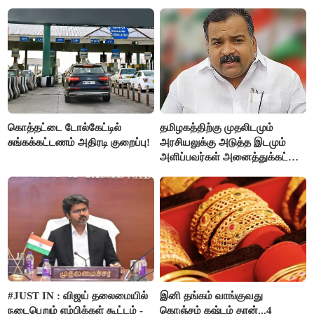
கொத்தட்டை டோல்கேட்டில்
தமிழகத்திற்கு முதலிடமும்
சுங்கக்கட்டணம் அதிரடி குறைப்பு!
அரசியலுக்கு அடுத்த இடமும்
அளிப்பவர்கள் அனைத்துக்கட்சி
கூட்டத்தில் நிச்சயம்
பங்கேற்பார்கள் - மாணிக்கம்
தாகூர்..!!
#JUST IN : விஜய் தலைமையில்
இனி தங்கம் வாங்குவது
நடைபெறும் எம்பிக்கள் கூட்டம் -
கொஞ்சம் கஷ்டம் தான்...4