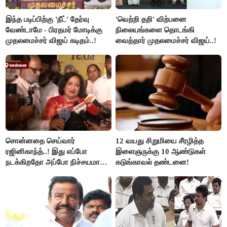
இந்த படிப்பிற்கு 'நீட்' தேர்வு
'வெற்றி தறி' விற்பனை
வேண்டாமே - பிரதமர் மோடிக்கு
நிலையங்களை தொடங்கி
முதலமைச்சர் விஜய் கடிதம்..!
வைத்தார் முதலமைச்சர் விஜய்..!
சொன்னதை செய்வார்
12 வயது சிறுமியை சீரழித்த
ரஜினிகாந்த்..! இது எப்போ
இளைஞருக்கு 10 ஆண்டுகள்
நடக்கிறதோ அப்போ நிச்சயமாக
கடுங்காவல் தண்டனை!
ரஜினி ₹1 கோடி தருவார் - லதா
ரஜினிகாந்த்..!