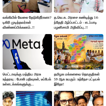
வங்கியில் வேலை தேடுகிறீர்களா?
த.வெ.க. அரசை கண்டித்து 14-
டிகிரி முடித்தவர்கள்
ந்தேதி ஆர்ப்பாட்டம் - எடப்பாடி
விண்ணப்பிக்கலாம்..!!
பழனிசாமி அறிவிப்பு..!!
மெட்டாவுக்கு மத்திய அரசு
தமிழக மக்களவை தொகுதிகள்
உத்தரவு : போலி பதிவுகள், டீப்பேக்
59 ஆக உயரும்: உத்தேச பட்டியல்
உள்ளடக்கங்களுக்கு...
இதோ!