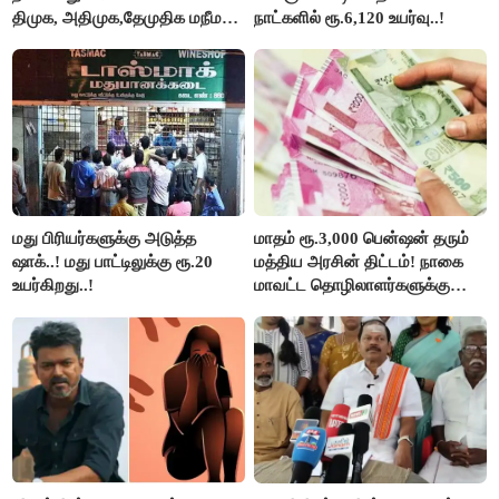
திமுக, அதிமுக,தேமுதிக மநீம
நாட்களில் ரூ.6,120 உயர்வு..!
புறக்கணிப்பு..!
மது பிரியர்களுக்கு அடுத்த
மாதம் ரூ.3,000 பென்ஷன் தரும்
ஷாக்..! மது பாட்டிலுக்கு ரூ.20
மத்திய அரசின் திட்டம்! நாகை
உயர்கிறது..!
மாவட்ட தொழிலாளர்களுக்கு
ஆட்சியர் வெளியிட்ட சூப்பர்
செய்தி!