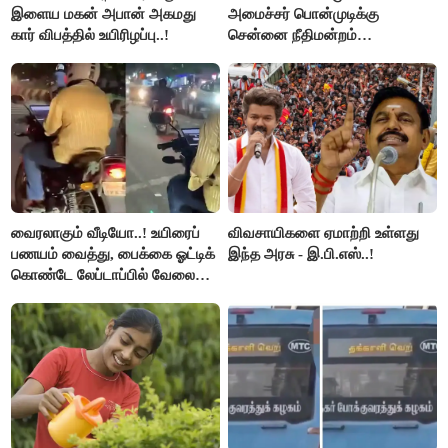
இளைய மகன் அபான் அகமது
அமைச்சர் பொன்முடிக்கு
கார் விபத்தில் உயிரிழப்பு..!
சென்னை நீதிமன்றம்
பிடிவாரண்ட்..!
வைரலாகும் வீடியோ..! உயிரைப்
விவசாயிகளை ஏமாற்றி உள்ளது
பணயம் வைத்து, பைக்கை ஓட்டிக்
இந்த அரசு - இ.பி.எஸ்..!
கொண்டே லேப்டாப்பில் வேலை
பார்த்த நபர்..!