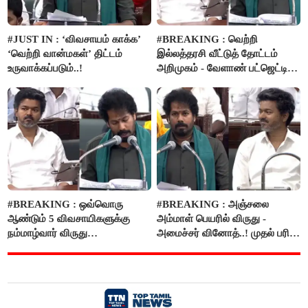
#JUST IN : ‘விவசாயம் காக்க’
#BREAKING : வெற்றி
‘வெற்றி வான்மகள்’ திட்டம்
இல்லத்தரசி வீட்டுத் தோட்டம்
உருவாக்கப்படும்..!
அறிமுகம் - வேளாண் பட்ஜெட்டில்
அறிவிப்பு..!
#BREAKING : ஒவ்வொரு
#BREAKING : அஞ்சலை
ஆண்டும் 5 விவசாயிகளுக்கு
அம்மாள் பெயரில் விருது -
நம்மாழ்வார் விருது
அமைச்சர் வினோத்..! முதல் பரிசு
வழங்கப்படும்..!
ரூ.2.50 லட்சம் வழங்கப்படும்..!