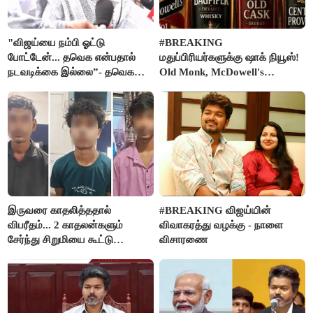
"விஜய்யை நம்பி ஓட்டு
#BREAKING
போட்டேன்... தவெக என்பதால்
மதுப்பிரியர்களுக்கு ஷாக் நியூஸ்!
நடவடிக்கை இல்லை”- தவெக
Old Monk, McDowell's
நிர்வாகியால் பாதிக்கப்பட்ட பெண்
மதுபானங்களை விற்பனை செய்ய
கதறல்
FSSAI தடை
இருவரை காதலித்ததால்
#BREAKING விஜய்யின்
விபரீதம்... 2 காதலன்களும்
விவாகரத்து வழக்கு - நாளை
சேர்ந்து சிறுமியை கூட்டு
விசாரணை
வன்கொடுமை செய்து கொலை
செய்த கொடூரம்