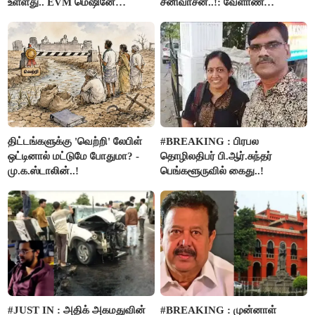
உள்ளது.. EVM மெஷினே
சீனிவாசன்..!: வேளாண்
பிரச்சனையா இருக்கு”- என்.ஆர்.
பட்ஜெட்டுக்கு பாஜக கடும்
இளங்கோ
எதிர்ப்பு!
திட்டங்களுக்கு 'வெற்றி' லேபிள்
#BREAKING : பிரபல
ஒட்டினால் மட்டுமே போதுமா? -
தொழிலதிபர் பி.ஆர்.சுந்தர்
மு.க.ஸ்டாலின்..!
பெங்களூருவில் கைது..!
#JUST IN : அதிக் அகமதுவின்
#BREAKING : முன்னாள்