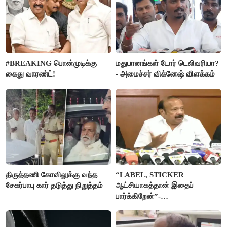
#BREAKING பொன்முடிக்கு
மதுபானங்கள் டோர் டெலிவரியா?
கைது வாரண்ட்!
- அமைச்சர் விக்னேஷ் விளக்கம்
திருத்தணி கோவிலுக்கு வந்த
“LABEL, STICKER
சேகர்பாபு கார் தடுத்து நிறுத்தம்
ஆட்சியாகத்தான் இதைப்
பார்க்கிறேன்”-
எம்.ஆர்.கே.பன்னீர்செல்வம்