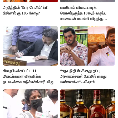
அஜித்தின் 'டேர் டெவில்' ப்ரீ-
வாலிபால் விளையாடிக்
பிசினஸ் ரூ.185 கோடி?
கொண்டிருந்த 10ஆம் வகுப்பு
மாணவன் மயங்கி விழுந்து
உயிரிழப்பு
சிறைபிடிக்கப்பட்ட 11
“உதயநிதி பேசினது தப்பு
மீனவர்களை விடுவிக்க
அதனால்தான் போலீஸ் கைது
நடவடிக்கை எடுக்கக்கோரி விஜய்
பண்ணாங்க”- விஷால்
கடிதம்