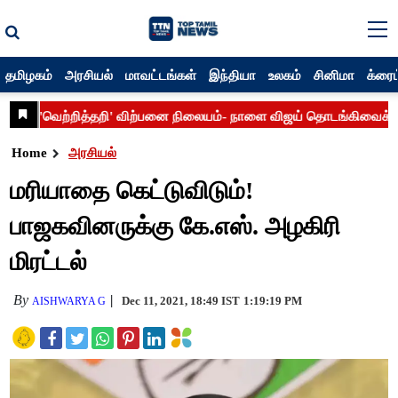
தமிழகம்
அரசியல்
மாவட்டங்கள்
இந்தியா
உலகம்
சினிமா
க்ரைம
Home
அரசியல்
மரியாதை கெட்டுவிடும்!
பாஜகவினருக்கு கே.எஸ். அழகிரி
மிரட்டல்
By
Dec 11, 2021, 18:49 IST
1:19:19 PM
AISHWARYA G