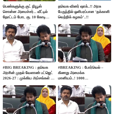
பெண்களுக்கு குட் நியூஸ்
தவெக-வினர் ஷாக்..!! அரசு
சொன்ன அமைச்சர்... வீட்டில்
பேருந்தில் ஒளிபரப்பான ‘தக்காளி
தோட்டம் போட ரூ. 10 கோடி
வெற்றிக் கழகம்’..!!
நிதி..!
#BIG BREAKING : தவெக
#BREAKING : போர்வெல் –
அரசின் முதல் வேளாண் பட்ஜெட்
கிணறு அமைக்க
2026-27 : முக்கிய அம்சங்கள் ஓர்
மானியம்..! 1000
பார்வை..!
விவசாயிகளுக்கு மானியத்தில்
பம்புசெட் வழங்கப்படும்..!