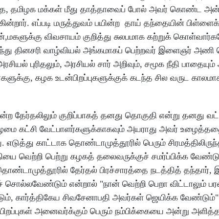
ை, தமிழக மக்கள் மீது தாத்தாவைப் போல் அவர் கொண்ட அன்
ன்றார். எப்படி மருத்துவம் பயின்ற தாய் தந்தையின் பிள்ளைக
ன்,மகளுக்கு விவசாயம் குறித்து சுலபமாக கற்றுக் கொள்வார
ளர்ந்து தினசரி வாழ்வியல் அங்கமாகப் பெற்றவர் இளைஞர் அணி
ரசியல் புரிதலும், அரசியல் சார் அறிவும், சமூக நீதி பாதையும்
்களுக்கு, கழக உடன்பிறப்புகளுக்குக் கடந்த சில வருட காலம
டமன்ற தேர்தலிலும் குறிப்பாகத் தனது தொகுதி என்று தனது வட
 தோழமை கட்சி வேட்பாளர்களுக்காகவும் அயராது அவர் உழைத்
 எடுத்து காட்டாக தொண்டாமுத்தூரில் பெரும் சிரமத்திலிருந
 வெற்றி பெற்று கழகத் தலைவருக்குச் சமர்ப்பிக்க வேண்டு
ொண்டாமுத்தூரில் தேர்தல் பிரச்சாரத்தை நடத்தித் தந்தார்,
் சொல்லவேண்டும் என்றால் "நான் வெற்றி பெறா விட்டாலும் ப
ும், கார்த்திகேய சிவசேனாபதி அவர்கள் ஜெயிக்க வேண்டும்"
றப்புகள் அனைவர்க்கும் பெரும் நம்பிக்கையை அன்று அளித்த