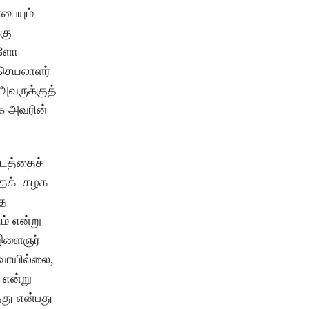
பையும்
்கு
்களோ
 செயலாளர்
 அவருக்குத்
ாக அவரின்
்டத்தைச்
ததைக் கழக
்த
ம் என்று
 இளைஞர்
ரவாயில்லை,
 என்று
து என்பது