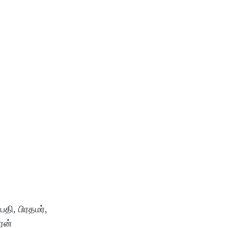
ி, பிரதமர்,
ரன்