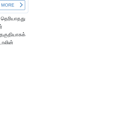
் தெரியாதது
ர்
 தகுதியாகக்
டாலின்