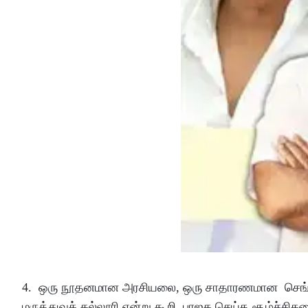
4. ஒரு நூதனமான அரசியலை, ஒரு சாதாரணமான செங்கல
மருத்துவக் கல்லூரி என்று கூறி, பாஜக செய்த சூழ்ச்சி