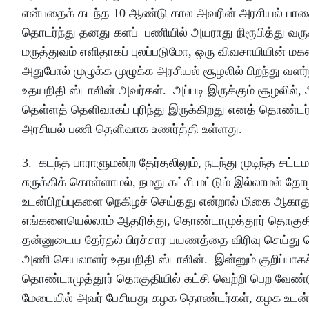
என்பதைக் கடந்த 10 ஆண்டு கால அவரின் அரசியல் பாத
தொடர்ந்து தனது களப் பணியில் அயராது நிரூபித்து வருகி
மருத்துவம் எளிதாகப் புலப்படுமோ, ஒரு விவசாயியின் மக
அதுபோல் முழுக்க முழுக்க அரசியல் சூழலில் பிறந்து வ
உதயநிதி ஸ்டாலின் அவர்கள். அப்படி இருக்கும் சூழலில், அ
தெள்ளத் தெளிவாகப் புரிந்து இருக்கிறது எனத் தொண்டர
அரசியல் பணி தெளிவாக உணர்த்தி உள்ளது.
3. கடந்த பாராளுமன்ற தேர்தலிலும், நடந்து முடிந்த சட்
சுருக்கிக் கொள்ளாமல், நமது கட்சி மட்டும் இல்லாமல்
உடன்பிறப்புகளை நெகிழச் செய்தது என்றால் மிகை ஆகாது.
எங்களையெல்லாம் ஆதரித்து, தொண்டாமுத்தூர் தொகுதியை
தன்னுடைய தேர்தல் பிரச்சார பயணத்தை விரிவு செய்து த
அணி செயலாளர் உதயநிதி ஸ்டாலின். இன்னும் குறிப்பாகச
தொண்டாமுத்தூர் தொகுதியில் கட்சி வெற்றி பெற வேண்ட
மேடையில் அவர் பேசியது கழக தொண்டர்கள், கழக உடன்பி