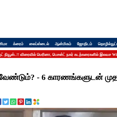
னிமா
க்ரைம்
லைப்ஸ்டைல்
ஆன்மிகம்
ஜோதிடம்
தொழில்நுட்
ேண்டும்? - 6 காரணங்களுடன் முத