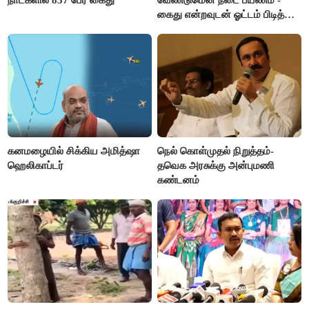
நாட்களில் 837 பேர் கைது
வேண்டுமென நடை பயணம் -
கைது என்றவுடன் ஓட்டம் பிடித்த
தவெகவினர்
கனமழையில் சிக்கிய அமித்ஷா
நெல் கொள்முதல் நிறுத்தம்-
ஹெலிகாப்டர்
தவெக அரசுக்கு அன்புமணி
கண்டனம்