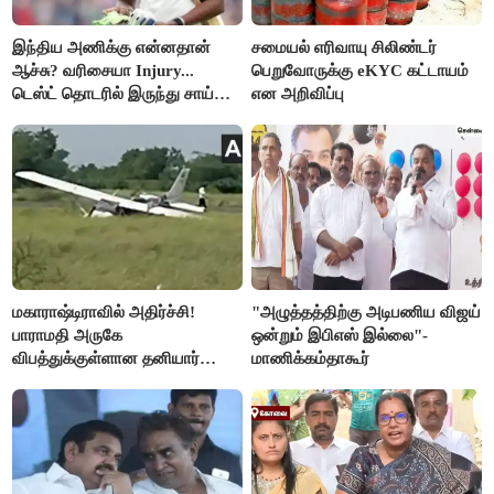
இந்திய அணிக்கு என்னதான்
சமையல் எரிவாயு சிலிண்டர்
ஆச்சு? வரிசையா Injury...
பெறுவோருக்கு eKYC கட்டாயம்
டெஸ்ட் தொடரில் இருந்து சாய்
என அறிவிப்பு
சுதர்சனும் விலகல்
மகாராஷ்டிராவில் அதிர்ச்சி!
"அழுத்தத்திற்கு அடிபணிய விஜய்
பாராமதி அருகே
ஒன்றும் இபிஎஸ் இல்லை"-
விபத்துக்குள்ளான தனியார்
மாணிக்கம்தாகூர்
பயிற்சி விமானம்