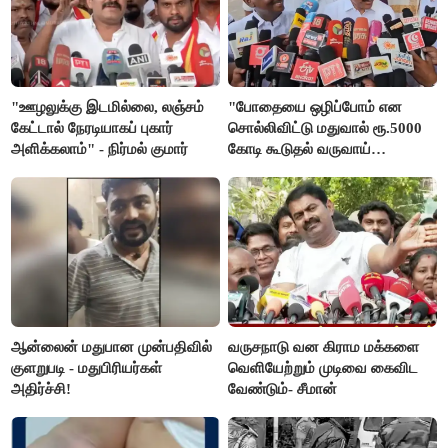
"ஊழலுக்கு இடமில்லை, லஞ்சம்
"போதையை ஒழிப்போம் என
கேட்டால் நேரடியாகப் புகார்
சொல்லிவிட்டு மதுவால் ரூ.5000
அளிக்கலாம்" - நிர்மல் குமார்
கோடி கூடுதல் வருவாய்
கிடைக்கும்னு சொல்றாங்க”-
மார்க்கண்டேயன்
ஆன்லைன் மதுபான முன்பதிவில்
வருசநாடு வன கிராம மக்களை
குளறுபடி - மதுபிரியர்கள்
வெளியேற்றும் முடிவை கைவிட
அதிர்ச்சி!
வேண்டும்- சீமான்