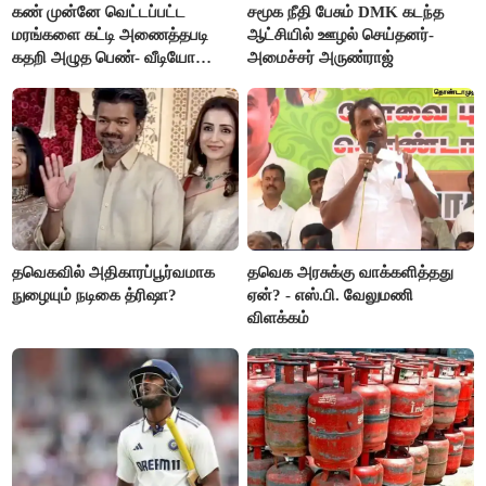
கண் முன்னே வெட்டப்பட்ட
சமூக நீதி பேசும் DMK கடந்த
மரங்களை கட்டி அணைத்தபடி
ஆட்சியில் ஊழல் செய்தனர்-
கதறி அழுத பெண்- வீடியோ
அமைச்சர் அருண்ராஜ்
வைரல்
தவெகவில் அதிகாரப்பூர்வமாக
தவெக அரசுக்கு வாக்களித்தது
நுழையும் நடிகை த்ரிஷா?
ஏன்? - எஸ்.பி. வேலுமணி
விளக்கம்