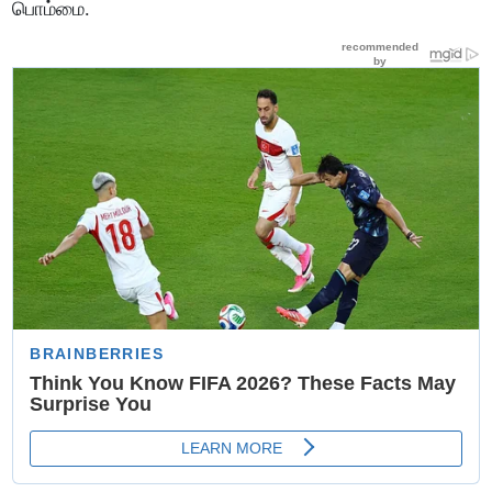
பொம்மை.