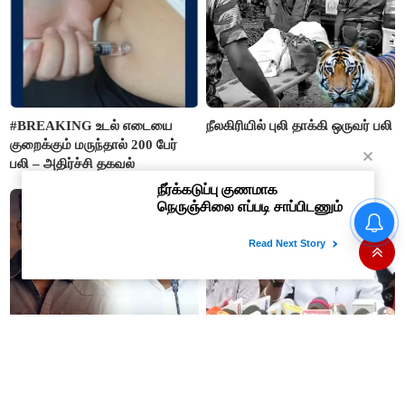
#BREAKING உடல் எடையை
நீலகிரியில் புலி தாக்கி ஒருவர் பலி
குறைக்கும் மருந்தால் 200 பேர்
பலி – அதிர்ச்சி தகவல்
கண் முன்னே வெட்டப்பட்ட
மரங்களை கட்டி அணைத்தபடி
கதறி அழுத பெண்- வீடியோ
வைரல்
“நன்றி மறந்தவர்களுக்குவிஜய்
தி.மு.க. ஆட்சியில் தூங்கிக்
அல்வா கொடுத்துவிட்டார்”-
கொண்டிருந்தார்களா? -
ஆர்.பி.உதயகுமார்
அமைச்சர் ரமேஷ்