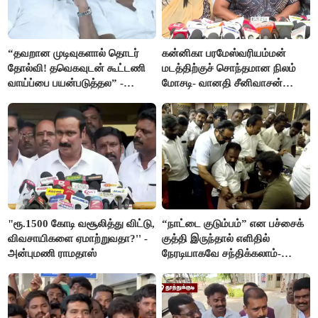
“தவறான முடிவுகளால் தொடர்
கன்னிகா பரமேஸ்வரியம்மன்
தோல்வி! தவெகவுடன் கூட்டணி
மடத்திற்குச் சொந்தமான நிலம்
வாய்ப்பை பயன்படுத்தல” -
மோசடி- வானதி சீனிவாசன்
இபிஎஸ் மீது சரமாரி குற்றச்சாட்டு
கண்டனம்
"ரூ.1500 கோடி வசூலித்து விட்டு,
“நாட்டை குடும்பம்” என பச்சைக்
விவசாயிகளை ஏமாற்றுவதா?'' -
குத்தி இருந்தால் எளிதில்
அன்புமணி ராமதாஸ்
நேரடியாகவே சந்திக்கலாம்-
சரத்குமார்