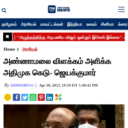
தமிழகம்
அரசியல்
மாவட்டங்கள்
இந்தியா
உலகம்
சினிமா
க்ரைம
Home
அரசியல்
அண்ணாமலை விளக்கம் அளிக்க
அதிமுக கெடு- ஜெயக்குமார்
By
Apr 30, 2023, 19:19 IST
1:49:42 PM
AISHWARYA G