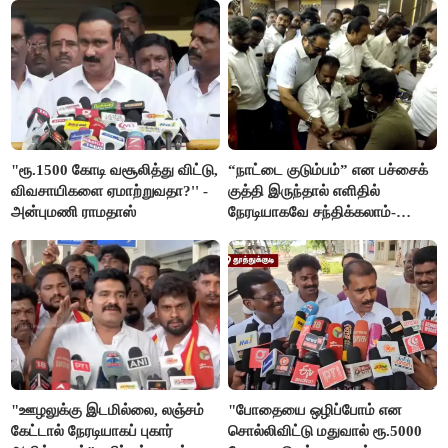
"ரூ.1500 கோடி வசூலித்து விட்டு,
“நாட்டை குடும்பம்” என பச்சைக்
விவசாயிகளை ஏமாற்றுவதா?'' -
குத்தி இருந்தால் எளிதில்
அன்புமணி ராமதாஸ்
நேரடியாகவே சந்திக்கலாம்-
சரத்குமார்
"ஊழலுக்கு இடமில்லை, லஞ்சம்
"போதையை ஒழிப்போம் என
கேட்டால் நேரடியாகப் புகார்
சொல்லிவிட்டு மதுவால் ரூ.5000