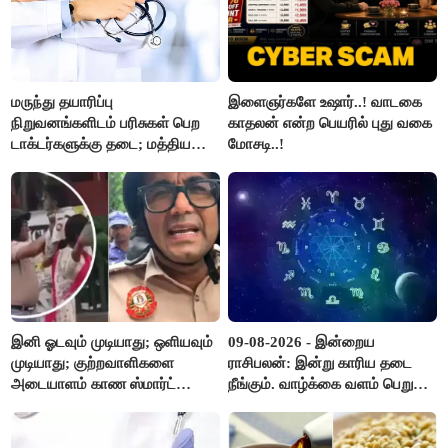
மருந்து தயாரிப்பு
இளைஞர்களே உஷார்..! வாடகை
நிறுவனங்களிடம் பரிசுகள் பெற
காதலன் என்ற பெயரில் புது வகை
டாக்டர்களுக்கு தடை; மத்திய
மோசடி..!
அரசு உத்தரவு..!
இனி ஓடவும் முடியாது; ஒளியவும்
09-08-2026 - இன்றைய
முடியாது; குற்றவாளிகளை
ராசிபலன்: இன்று காரிய தடை
அடையாளம் காண ஸ்மார்ட்
நீங்கும். வாழ்க்கை வளம் பெறும்.
கண்ணாடிகளை பயன்படுத்த
எதிரில் இருப்பவர்களை
போலீசார் முடிவு..!
எடைபோடுவது நல்லது..!