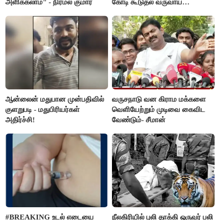
அளிக்கலாம்" - நிர்மல் குமார்
கோடி கூடுதல் வருவாய்
கிடைக்கும்னு சொல்றாங்க”-
மார்க்கண்டேயன்
ஆன்லைன் மதுபான முன்பதிவில்
வருசநாடு வன கிராம மக்களை
குளறுபடி - மதுபிரியர்கள்
வெளியேற்றும் முடிவை கைவிட
அதிர்ச்சி!
வேண்டும்- சீமான்
#BREAKING உடல் எடையை
நீலகிரியில் புலி தாக்கி ஒருவர் பலி