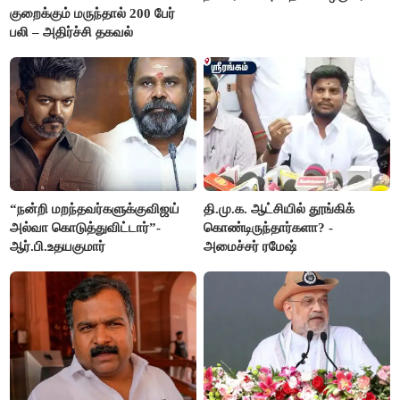
குறைக்கும் மருந்தால் 200 பேர்
பலி – அதிர்ச்சி தகவல்
“நன்றி மறந்தவர்களுக்குவிஜய்
தி.மு.க. ஆட்சியில் தூங்கிக்
அல்வா கொடுத்துவிட்டார்”-
கொண்டிருந்தார்களா? -
ஆர்.பி.உதயகுமார்
அமைச்சர் ரமேஷ்