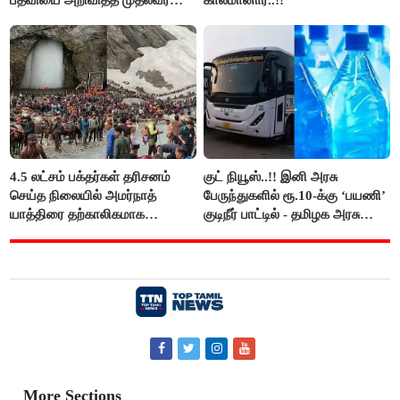
பதவியை அறிவித்த முதல்வர்
காலமானார்..!!
விஜய்..!!
4.5 லட்சம் பக்தர்கள் தரிசனம்
குட் நியூஸ்..!! இனி அரசு
செய்த நிலையில் அமர்நாத்
பேருந்துகளில் ரூ.10-க்கு ‘பயணி’
யாத்திரை தற்காலிகமாக
குடிநீர் பாட்டில் - தமிழக அரசு
நிறுத்தம்..!!
அறிவிப்பு..!!
More Sections