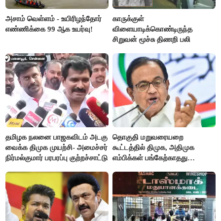
அசாம் வெள்ளம் - உயிரிழந்தோர்
காருக்குள்
எண்ணிக்கை 99 ஆக உயர்வு!
விளையாடிக்கொண்டிருந்த
சிறுவன் மூச்சு திணறி பலி
தமிழக நலனை பாஜகவிடம் அடகு
தொகுதி மறுவரையறை
வைக்க திமுக முயற்சி- அமைச்சர்
கூட்டத்தில் திமுக, அதிமுக
நிர்மல்குமார் பரபரப்பு குற்றச்சாட்டு
எம்பிக்கள் பங்கேற்காதது
வருத்தமளிக்கிறது- ப.சிதம்பரம்