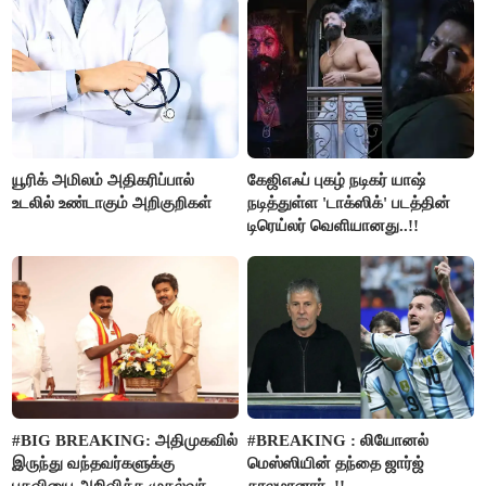
யூரிக் அமிலம் அதிகரிப்பால்
கேஜிஎஃப் புகழ் நடிகர் யாஷ்
உடலில் உண்டாகும் அறிகுறிகள்
நடித்துள்ள 'டாக்‌ஸிக்' படத்தின்
டிரெய்லர் வெளியானது..!!
#BIG BREAKING: அதிமுகவில்
#BREAKING : லியோனல்
இருந்து வந்தவர்களுக்கு
மெஸ்ஸியின் தந்தை ஜார்ஜ்