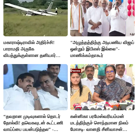
மகாராஷ்டிராவில் அதிர்ச்சி!
"அழுத்தத்திற்கு அடிபணிய விஜய்
பாராமதி அருகே
ஒன்றும் இபிஎஸ் இல்லை"-
விபத்துக்குள்ளான தனியார்
மாணிக்கம்தாகூர்
பயிற்சி விமானம்
“தவறான முடிவுகளால் தொடர்
கன்னிகா பரமேஸ்வரியம்மன்
தோல்வி! தவெகவுடன் கூட்டணி
மடத்திற்குச் சொந்தமான நிலம்
வாய்ப்பை பயன்படுத்தல” -
மோசடி- வானதி சீனிவாசன்
இபிஎஸ் மீது சரமாரி குற்றச்சாட்டு
கண்டனம்