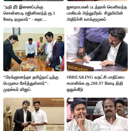
"நதி நீர் இணைப்புக்கு
ஜனநாயகன் படத்தால் வெளிவந்த
சொன்னபடி ரஜினிகாந்த் ரூ.1
பாலியல் அத்துமீறல்- சிறுமியின்
கோடி தருவார்" - லதா
அதிர்ச்சி வாக்குமூலம்
ரஜினிகாந்த்
“பிரக்ஞானந்தா தமிழ்நாட்டிற்கு
#BREAKING வறட்சி பாதிப்பை
பெருமை சேர்த்துள்ளார்”-
சமாளிக்க ரூ.288.97 கோடி நிதி
முதல்வர் விஜய்
ஒதுக்கீடு