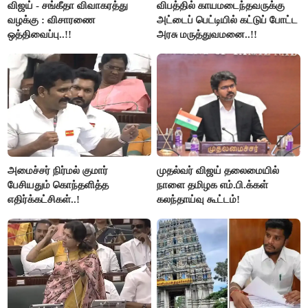
விஜய் - சங்கீதா விவாகரத்து
விபத்தில் காயமடைந்தவருக்கு
வழக்கு : விசாரணை
அட்டைப் பெட்டியில் கட்டுப் போட்ட
ஒத்திவைப்பு..!!
அரசு மருத்துவமனை..!!
அமைச்சர் நிர்மல் குமார்
முதல்வர் விஜய் தலைமையில்
பேசியதும் கொந்தளித்த
நாளை தமிழக எம்.பி.க்கள்
எதிர்க்கட்சிகள்..!
கலந்தாய்வு கூட்டம்!