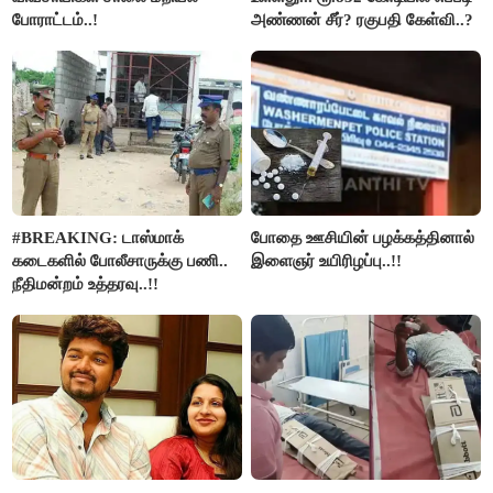
போராட்டம்..!
அண்ணன் சீர்? ரகுபதி கேள்வி..?
#BREAKING: டாஸ்மாக்
போதை ஊசியின் பழக்கத்தினால்
கடைகளில் போலீசாருக்கு பணி..
இளைஞர் உயிரிழப்பு..!!
நீதிமன்றம் உத்தரவு..!!