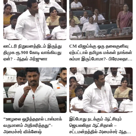
லாட்டரி நிறுவனத்திடம் இருந்து
CM விஜய்க்கு ஒரு தலைகுனிவு
திமுக ரூ.900 கோடி வாங்கியது
ஏற்பட்டால் தமிழக மக்கள் நாங்கள்
ஏன்? - ஆதவ் அர்ஜுனா
சும்மா இருப்போமா?- பிரேமலதா
விஜயகாந்த்
“ஊழலை ஒழித்ததால் டாஸ்மாக்
இப்போது நடக்கும் ஆட்சியும்
வருமானம் அதிகரித்தது”-
ஜெயலலிதா ஆட்சிதான் –
அமைச்சர் விக்னேஷ்
சட்டமன்றத்தில் அமைச்சர் ஆதவ்