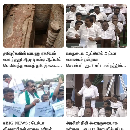
அர்ஜுனா அதிரடி பேச்சு!
தமிழர்களின் மரபணு ரகசியம்
யாருடைய ஆட்சியில் அம்மா
உடைந்தது! கீழடி டிஎன்ஏ ஆய்வில்
உணவகம் நன்றாக
வெளிவந்த உலகத் தமிழர்களை
செயல்பட்டது..? சட்டமன்றத்தில்
மெய்சிலிர்க்க வைக்கும் உண்மை!
நடந்த காரசார விவாதம்..!
#BIG NEWS : டெல்டா
அரசின் நிதி அரைகுறையாக
விவசாயிகள் சாலை மறியல்
உள்ளது... ரூ.832 கோடியில் எப்படி