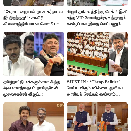
"கேரள மழையால் தான் கர்நாடகா
விஐபி தரிசனத்திற்கு செக்..! இனி
நீர் திறந்தது!": காவிரி
எந்த VIP கோயிலுக்கு வந்தாலும்
விவகாரத்தில் பாமக சௌமியா
கண்டிப்பாக இதை செய்யணும் -
அன்புமணி சாடல்!
அமைச்சர் ரமேஷ்..!
தமிழ்நாட்டு மக்களுக்காக அந்த
#JUST IN : ‘Cheap Politics’
அவமானத்தையும் தாங்குவேன்..
செய்ய விரும்பவில்லை. துளிகூட
முதலமைச்சர் விஜய்..!
அரசியல் செய்யும் எண்ணம்
இல்லை - உதயநிதிக்கு முதல்வர்
விஜய் பதில்!