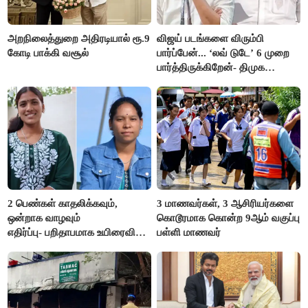
அறநிலைத்துறை அதிரடியால் ரூ.9
விஜய் படங்களை விரும்பி
கோடி பாக்கி வசூல்
பார்ப்பேன்... ‘லவ் டுடே’ 6 முறை
பார்த்திருக்கிறேன்- திமுக
எம்.எல்.ஏ.நெகிழ்ச்சி
2 பெண்கள் காதலிக்கவும்,
3 மாணவர்கள், 3 ஆசிரியர்களை
ஒன்றாக வாழவும்
கொடூரமாக கொன்ற 9ஆம் வகுப்பு
எதிர்ப்பு- பறிதாபமாக உயிரைவிட்ட
பள்ளி மாணவர்
ஜோடி