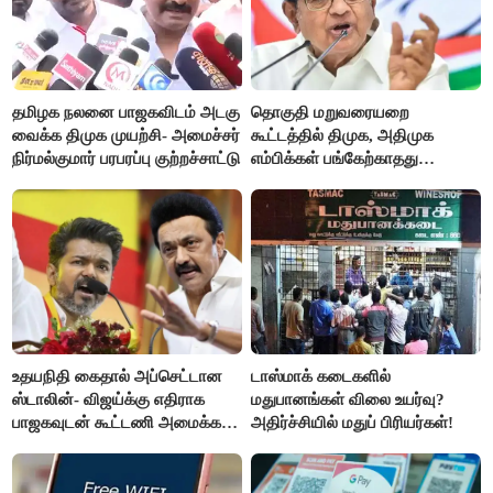
தமிழக நலனை பாஜகவிடம் அடகு
தொகுதி மறுவரையறை
வைக்க திமுக முயற்சி- அமைச்சர்
கூட்டத்தில் திமுக, அதிமுக
நிர்மல்குமார் பரபரப்பு குற்றச்சாட்டு
எம்பிக்கள் பங்கேற்காதது
வருத்தமளிக்கிறது- ப.சிதம்பரம்
உதயநிதி கைதால் அப்செட்டான
டாஸ்மாக் கடைகளில்
ஸ்டாலின்- விஜய்க்கு எதிராக
மதுபானங்கள் விலை உயர்வு?
பாஜகவுடன் கூட்டணி அமைக்க
அதிர்ச்சியில் மதுப் பிரியர்கள்!
திட்டம்