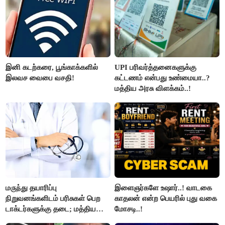
இனி கடற்கரை, பூங்காக்களில்
UPI பரிவர்த்தனைகளுக்கு
இலவச வைபை வசதி!
கட்டணம் என்பது உண்மையா..?
மத்திய அரசு விளக்கம்..!
மருந்து தயாரிப்பு
இளைஞர்களே உஷார்..! வாடகை
நிறுவனங்களிடம் பரிசுகள் பெற
காதலன் என்ற பெயரில் புது வகை
டாக்டர்களுக்கு தடை; மத்திய
மோசடி..!
அரசு உத்தரவு..!