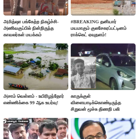
அமித்ஷா பங்கேற்ற நிகழ்ச்சி-
#BREAKING தனியார்
அணிவகுப்பில் நின்றிருந்த
மயமாகும் குலசேகரப்பட்டினம்
காவலர்கள் மயக்கம்
ராக்கெட் ஏவுதளம்!
அசாம் வெள்ளம் - உயிரிழந்தோர்
காருக்குள்
எண்ணிக்கை 99 ஆக உயர்வு!
விளையாடிக்கொண்டிருந்த
சிறுவன் மூச்சு திணறி பலி