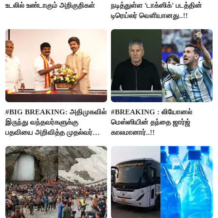
உடலில் உண்டாகும் அறிகுறிகள்
நடித்துள்ள 'டாக்‌ஸிக்' படத்தின்
டிரெய்லர் வெளியானது..!!
#BIG BREAKING: அதிமுகவில்
#BREAKING : லியோனல்
இருந்து வந்தவர்களுக்கு
மெஸ்ஸியின் தந்தை ஜார்ஜ்
பதவியை அறிவித்த முதல்வர்
காலமானார்..!!
விஜய்..!!