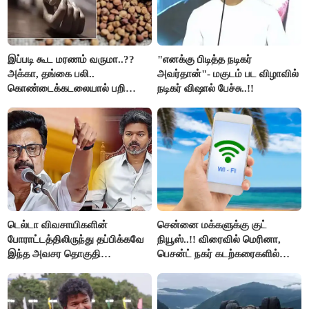
இப்படி கூட மரணம் வருமா..??
"எனக்கு பிடித்த நடிகர்
அக்கா, தங்கை பலி..
அவர்தான்"- மகுடம் பட விழாவில்
கொண்டைக்கடலையால் பறிபோன
நடிகர் விஷால் பேச்சு..!!
உயிர்கள்..!!
டெல்டா விவசாயிகளின்
சென்னை மக்களுக்கு குட்
போராட்டத்திலிருந்து தப்பிக்கவே
நியூஸ்..!! விரைவில் மெரினா,
இந்த அவசர தொகுதி
பெசன்ட் நகர் கடற்கரைகளில்
மறுவரையறை நாடகத்தை
இலவச Wi-Fi வசதி..!!
அரங்கேற்றுகிறார் முதலமைச்சர் -
திமுக ஐடி விங்..!!