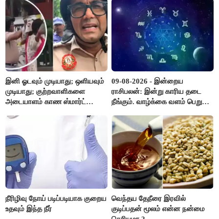
இனி ஓடவும் முடியாது; ஒளியவும்
09-08-2026 - இன்றைய
முடியாது; குற்றவாளிகளை
ராசிபலன்: இன்று காரிய தடை
அடையாளம் காண ஸ்மார்ட்
நீங்கும். வாழ்க்கை வளம் பெறும்.
கண்ணாடிகளை பயன்படுத்த
எதிரில் இருப்பவர்களை
போலீசார் முடிவு..!
எடைபோடுவது நல்லது..!
நீரிழிவு நோய் படிப்படியாக குறைய
வெந்தய தேநீரை இரவில்
உதவும் இந்த நீர்
குடிப்பதன் மூலம் என்ன நன்மை
தெரியுமா ?