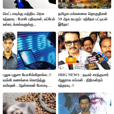
மெட்டாவுக்கு மத்திய அரசு
தமிழக மக்களவை தொகுதிகள்
உத்தரவு : போலி பதிவுகள், டீப்பேக்
59 ஆக உயரும்: உத்தேச பட்டியல்
உள்ளடக்கங்களுக்கு...
இதோ!
புதுசு புதுசா யோசிக்கிறாங்க..!!
#BIG NEWS : நடிகர் சரத்குமார்
வங்கி கணக்கை கொடுத்து
ஆஜராக சம்மன் - நீதிமன்றம்
கமிஷன்.. ஆன்லைன் மோசடி
உத்தரவு..!!
கும்பலுக்கு உதவிய வாலிபர்
கைது..!!