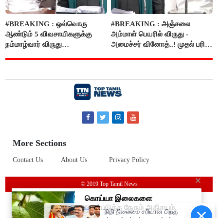
#BREAKING : ஒவ்வொரு
#BREAKING : அஞ்சலை
ஆண்டும் 5 விவசாயிகளுக்கு
அம்மாள் பெயரில் விருது -
நம்மாழ்வார் விருது
அமைச்சர் வினோத்..! முதல் பரிசு
வழங்கப்படும்..!
ரூ.2.50 லட்சம் வழங்கப்படும்..!
More Sections
Contact Us
About Us
Privacy Policy
© 2019 Top Tamil News
“நிதி நிலைமை சரியான பிறகு