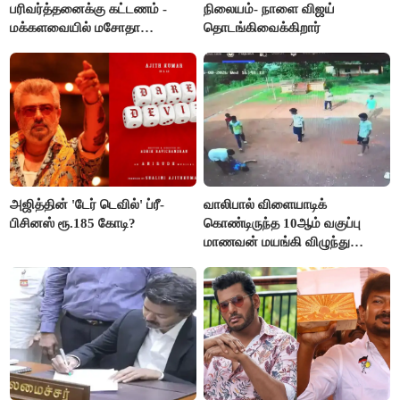
பரிவர்த்தனைக்கு கட்டணம் -
நிலையம்- நாளை விஜய்
மக்களவையில் மசோதா
தொடங்கிவைக்கிறார்
நிறைவேற்றம்!
அஜித்தின் 'டேர் டெவில்' ப்ரீ-
வாலிபால் விளையாடிக்
பிசினஸ் ரூ.185 கோடி?
கொண்டிருந்த 10ஆம் வகுப்பு
மாணவன் மயங்கி விழுந்து
உயிரிழப்பு