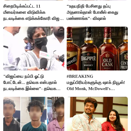
சிறைபிடிக்கப்பட்ட 11
“உதயநிதி பேசினது தப்பு
மீனவர்களை விடுவிக்க
அதனால்தான் போலீஸ் கைது
நடவடிக்கை எடுக்கக்கோரி விஜய்
பண்ணாங்க”- விஷால்
கடிதம்
"விஜய்யை நம்பி ஓட்டு
#BREAKING
போட்டேன்... தவெக என்பதால்
மதுப்பிரியர்களுக்கு ஷாக் நியூஸ்!
நடவடிக்கை இல்லை”- தவெக
Old Monk, McDowell's
நிர்வாகியால் பாதிக்கப்பட்ட பெண்
மதுபானங்களை விற்பனை செய்ய
கதறல்
FSSAI தடை