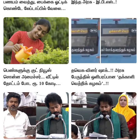
பணயம் வைத்து, பைக்கை ஓட்டிக்
இந்த அரசு - இ.பி.எஸ்..!
கொண்டே லேப்டாப்பில் வேலை
பார்த்த நபர்..!
பெண்களுக்கு குட் நியூஸ்
தவெக-வினர் ஷாக்..!! அரசு
சொன்ன அமைச்சர்... வீட்டில்
பேருந்தில் ஒளிபரப்பான ‘தக்காளி
தோட்டம் போட ரூ. 10 கோடி
வெற்றிக் கழகம்’..!!
நிதி..!