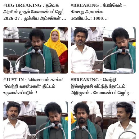
#BIG BREAKING : தவெக
#BREAKING : போர்வெல் –
அரசின் முதல் வேளாண் பட்ஜெட்
கிணறு அமைக்க
2026-27 : முக்கிய அம்சங்கள் ஓர்
மானியம்..! 1000
பார்வை..!
விவசாயிகளுக்கு மானியத்தில்
பம்புசெட் வழங்கப்படும்..!
#JUST IN : ‘விவசாயம் காக்க’
#BREAKING : வெற்றி
‘வெற்றி வான்மகள்’ திட்டம்
இல்லத்தரசி வீட்டுத் தோட்டம்
உருவாக்கப்படும்..!
அறிமுகம் - வேளாண் பட்ஜெட்டில்
அறிவிப்பு..!