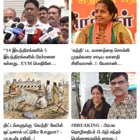
“14 இயந்திரங்களில் 5
'கத்தி' பட வசனத்தை சொல்லி
இயந்திரங்களில் பிரச்சனை
முதல்வரை சாடிய வானதி
உள்ளது.. EVM மெஷினே
சீனிவாசன்..!: வேளாண்
பிரச்சனையா இருக்கு”- என்.ஆர்.
பட்ஜெட்டுக்கு பாஜக கடும்
இளங்கோ
எதிர்ப்பு!
திட்டங்களுக்கு 'வெற்றி' லேபிள்
#BREAKING : பிரபல
ஒட்டினால் மட்டுமே போதுமா? -
தொழிலதிபர் பி.ஆர்.சுந்தர்
மு.க.ஸ்டாலின்..!
பெங்களூருவில் கைது..!