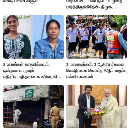
கோடி பாக்கி வசூல்
பார்ப்பேன்... ‘லவ் டுடே’ 6 முறை
பார்த்திருக்கிறேன்- திமுக
எம்.எல்.ஏ.நெகிழ்ச்சி
2 பெண்கள் காதலிக்கவும்,
3 மாணவர்கள், 3 ஆசிரியர்களை
ஒன்றாக வாழவும்
கொடூரமாக கொன்ற 9ஆம் வகுப்பு
எதிர்ப்பு- பறிதாபமாக உயிரைவிட்ட
பள்ளி மாணவர்
ஜோடி