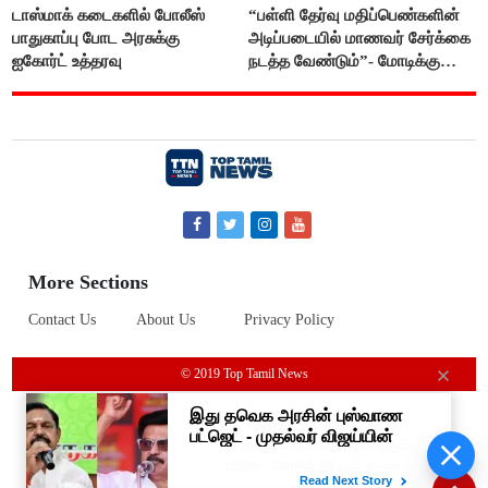
டாஸ்மாக் கடைகளில் போலீஸ்
“பள்ளி தேர்வு மதிப்பெண்களின்
பாதுகாப்பு போட அரசுக்கு
அடிப்படையில் மாணவர் சேர்க்கை
ஐகோர்ட் உத்தரவு
நடத்த வேண்டும்”- மோடிக்கு
விஜய் கடிதம்
More Sections
Contact Us
About Us
Privacy Policy
© 2019 Top Tamil News
மாதம் ரூ.3,000 பென்ஷன் தரும்
மத்திய அரசின் திட்டம்! நாகை
மாவட்ட தொழிலாளர்களுக்கு