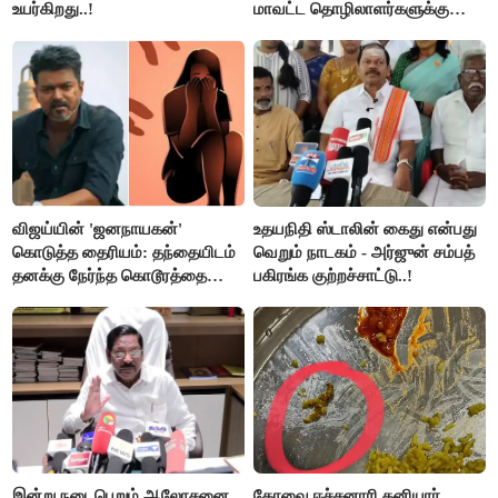
உயர்கிறது..!
மாவட்ட தொழிலாளர்களுக்கு
ஆட்சியர் வெளியிட்ட சூப்பர்
செய்தி!
விஜய்யின் 'ஜனநாயகன்'
உதயநிதி ஸ்டாலின் கைது என்பது
கொடுத்த தைரியம்: தந்தையிடம்
வெறும் நாடகம் - அர்ஜுன் சம்பத்
தனக்கு நேர்ந்த கொடூரத்தை
பகிரங்க குற்றச்சாட்டு..!
கூறிய சிறுமி!
இன்று நடைபெறும் ஆலோசனை
கோவை ஈச்சனாரி தனியார்