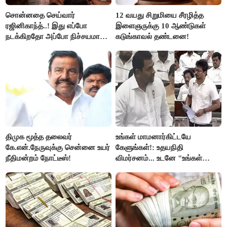
சொன்னதை செய்வார்
12 வயது சிறுமியை சீரழித்த
ரஜினிகாந்த்..! இது எப்போ
இளைஞருக்கு 10 ஆண்டுகள்
நடக்கிறதோ அப்போ நிச்சயமாக
கடுங்காவல் தண்டனை!
ரஜினி ₹1 கோடி தருவார் - லதா
ரஜினிகாந்த்..!
திமுக மூத்த தலைவர்
உங்கள் மாமனார்கிட்டயே
கே.என்.நேருவுக்கு சென்னை உயர்
கேளுங்கள்!: உதயநிதி
நீதிமன்றம் நோட்டீஸ்!
விமர்சனம்... உடனே "உங்கள்
அப்பாவிடம் கேளுங்கள்" என
ஆதவ் அர்ஜுனா பதிலடி!