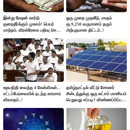
இன்று ரேஷன் கார்டு
ஒரு முறை முதலீடு, மாதம்
குறைதீர்க்கும் முகாம்! பெயர்
ரூ.9,250 வருமானம் தரும்
மாற்றம், விரல்ரேகை பதிவு செய்ய
அற்புதமான திட்டம்..!
அரிய வாய்ப்பு!
உதயநிதி வைத்த 4 கேள்விகள்...
தமிழ்நாட்டில் வீட்டு சோலார்
சட்டப்பேரவையில் நடந்த காரசார
சிஸ்டத்துக்கு ஒரு லட்சம் மானியம்
விவாதம்..!
பெறுவது எப்படி? விண்ணப்பிப்பது
எப்படி?