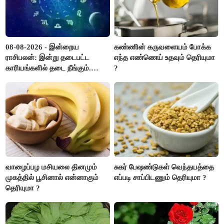
08-08-2026 - இன்றைய
கண்ணின் கருவளையம் போக்க
ராசிபலன்: இன்று தடைபட்ட
எந்த எண்ணெய் உதவும் தெரியுமா
காரியங்களில் தடை நீங்கும்.
?
பணவரத்து எதிர்பார்த்தபடி
இருக்கும். ஆன்மீக எண்ணம்
அதிகரிக்கும்..!
வாழைப்பழ மசியலை தினமும்
சுகர் பேஷண்டுகள் வெந்தயத்தை
முகத்தில் பூசினால் என்னாகும்
எப்படி சாப்பிடணும் தெரியுமா ?
தெரியுமா ?