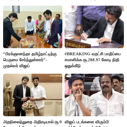
ரஜினிகாந்த்
“பிரக்ஞானந்தா தமிழ்நாட்டிற்கு
#BREAKING வறட்சி பாதிப்பை
பெருமை சேர்த்துள்ளார்”-
சமாளிக்க ரூ.288.97 கோடி நிதி
முதல்வர் விஜய்
ஒதுக்கீடு
அறநிலைத்துறை அதிரடியால் ரூ.9
விஜய் படங்களை விரும்பி