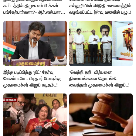
கூட்டத்தில் திமுக எம்.பி.க்கள்
கல்லூரியின் விடுதி உணவகத்தில்
பங்கேற்பார்களா?- ஆர்.எஸ்.பாரதி
வழங்கப்பட்ட இரவு உணவில் புழு..!
விளக்கம்..!
இந்த படிப்பிற்கு 'நீட்' தேர்வு
'வெற்றி தறி' விற்பனை
வேண்டாமே - பிரதமர் மோடிக்கு
நிலையங்களை தொடங்கி
முதலமைச்சர் விஜய் கடிதம்..!
வைத்தார் முதலமைச்சர் விஜய்..!