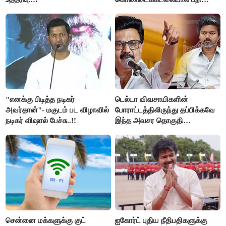
உயிர்கள்..!!
"எனக்கு பிடித்த நடிகர்
டெல்டா விவசாயிகளின்
அவர்தான்"- மகுடம் பட விழாவில்
போராட்டத்திலிருந்து தப்பிக்கவே
நடிகர் விஷால் பேச்சு..!!
இந்த அவசர தொகுதி
மறுவரையறை நாடகத்தை
அரங்கேற்றுகிறார் முதலமைச்சர் -
திமுக ஐடி விங்..!!
சென்னை மக்களுக்கு குட்
ஐகோர்ட் புதிய நீதிபதிகளுக்கு