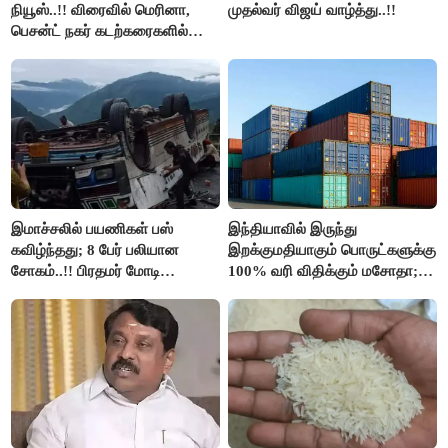
நியூஸ்..!! விரைவில் மெரினா,
முதல்வர் விஜய் வாழ்த்து..!!
பெசன்ட் நகர் கடற்கரைகளில்
இலவச Wi-Fi வசதி..!!
இமாச்சலில் பயணிகள் பஸ்
இந்தியாவில் இருந்து
கவிழ்ந்தது; 8 பேர் பலியான
இறக்குமதியாகும் பொருட்களுக்கு
சோகம்..!! பிரதமர் மோடி
100% வரி விதிக்கும் மசோதா;
இரங்கல்..!!
அமெரிக்கா நிறைவேற்றம்..!!