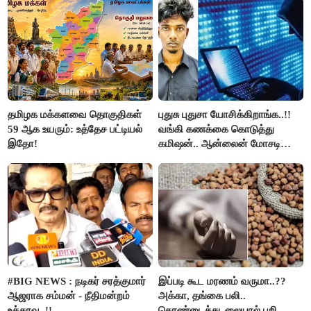
தமிழக மக்களவை தொகுதிகள்
புதுசு புதுசா யோசிக்கிறாங்க..!!
59 ஆக உயரும்: உத்தேச பட்டியல்
வங்கி கணக்கை கொடுத்து
இதோ!
கமிஷன்.. ஆன்லைன் மோசடி
கும்பலுக்கு உதவிய வாலிபர்
கைது..!!
#BIG NEWS : நடிகர் சரத்குமார்
இப்படி கூட மரணம் வருமா..??
ஆஜராக சம்மன் - நீதிமன்றம்
அக்கா, தங்கை பலி..
உத்தரவு..!!
கொண்டைக்கடலையால் பறிபோன