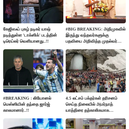
கேஜிஎஃப் புகழ் நடிகர் யாஷ்
#BIG BREAKING: அதிமுகவில்
நடித்துள்ள 'டாக்‌ஸிக்' படத்தின்
இருந்து வந்தவர்களுக்கு
டிரெய்லர் வெளியானது..!!
பதவியை அறிவித்த முதல்வர்
விஜய்..!!
#BREAKING : லியோனல்
4.5 லட்சம் பக்தர்கள் தரிசனம்
மெஸ்ஸியின் தந்தை ஜார்ஜ்
செய்த நிலையில் அமர்நாத்
காலமானார்..!!
யாத்திரை தற்காலிகமாக
நிறுத்தம்..!!