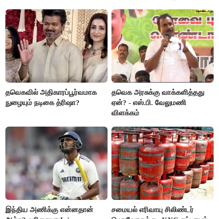
வைரல்
தவெகவில் அதிகாரப்பூர்வமாக
தவெக அரசுக்கு வாக்களித்தது
நுழையும் நடிகை த்ரிஷா?
ஏன்? - எஸ்.பி. வேலுமணி
விளக்கம்
இந்திய அணிக்கு என்னதான்
சமையல் எரிவாயு சிலிண்டர்