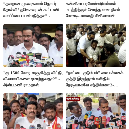
“தவறான முடிவுகளால் தொடர்
கன்னிகா பரமேஸ்வரியம்மன்
தோல்வி! தவெகவுடன் கூட்டணி
மடத்திற்குச் சொந்தமான நிலம்
வாய்ப்பை பயன்படுத்தல” -
மோசடி- வானதி சீனிவாசன்
இபிஎஸ் மீது சரமாரி குற்றச்சாட்டு
கண்டனம்
"ரூ.1500 கோடி வசூலித்து விட்டு,
“நாட்டை குடும்பம்” என பச்சைக்
விவசாயிகளை ஏமாற்றுவதா?'' -
குத்தி இருந்தால் எளிதில்
அன்புமணி ராமதாஸ்
நேரடியாகவே சந்திக்கலாம்-
சரத்குமார்