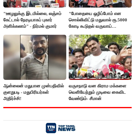
"ஊழலுக்கு இடமில்லை, லஞ்சம்
"போதையை ஒழிப்போம் என
கேட்டால் நேரடியாகப் புகார்
சொல்லிவிட்டு மதுவால் ரூ.5000
அளிக்கலாம்" - நிர்மல் குமார்
கோடி கூடுதல் வருவாய்
கிடைக்கும்னு சொல்றாங்க”-
மார்க்கண்டேயன்
ஆன்லைன் மதுபான முன்பதிவில்
வருசநாடு வன கிராம மக்களை
குளறுபடி - மதுபிரியர்கள்
வெளியேற்றும் முடிவை கைவிட
அதிர்ச்சி!
வேண்டும்- சீமான்