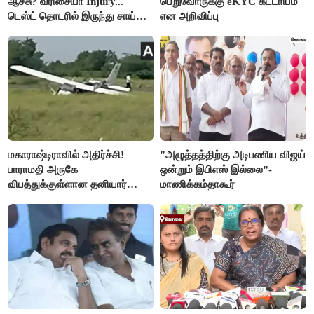
ஆச்சு? வரிசையா Injury...
பெறுவோருக்கு eKYC கட்டாயம்
டெஸ்ட் தொடரில் இருந்து சாய்
என அறிவிப்பு
சுதர்சனும் விலகல்
மகாராஷ்டிராவில் அதிர்ச்சி!
"அழுத்தத்திற்கு அடிபணிய விஜய்
பாராமதி அருகே
ஒன்றும் இபிஎஸ் இல்லை"-
விபத்துக்குள்ளான தனியார்
மாணிக்கம்தாகூர்
பயிற்சி விமானம்