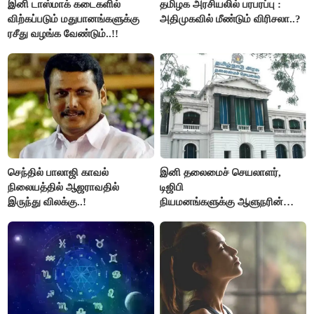
இனி டாஸ்மாக் கடைகளில்
தமிழக அரசியலில் பரபரப்பு :
விற்கப்படும் மதுபானங்களுக்கு
அதிமுகவில் மீண்டும் விரிசலா..?
ரசீது வழங்க வேண்டும்..!!
செந்தில் பாலாஜி காவல்
இனி தலைமைச் செயலாளர்,
நிலையத்தில் ஆஜராவதில்
டிஜிபி
இருந்து விலக்கு..!
நியமனங்களுக்கு ஆளுநரின்
ஒப்புதல் தேவையில்லை -
தமிழ்நாடு அரசு அதிரடி..!