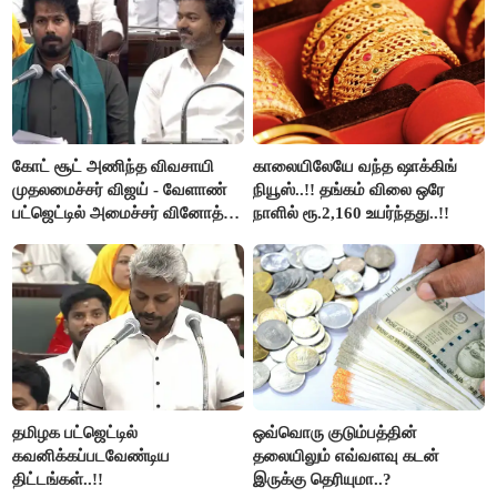
கோட் சூட் அணிந்த விவசாயி
காலையிலேயே வந்த ஷாக்கிங்
முதலமைச்சர் விஜய் - வேளாண்
நியூஸ்..!! தங்கம் விலை ஒரே
பட்ஜெட்டில் அமைச்சர் வினோத்
நாளில் ரூ.2,160 உயர்ந்தது..!!
பெருமிதம்..!
தமிழக பட்ஜெட்டில்
ஒவ்வொரு குடும்பத்தின்
கவனிக்கப்படவேண்டிய
தலையிலும் எவ்வளவு கடன்
திட்டங்கள்..!!
இருக்கு தெரியுமா..?