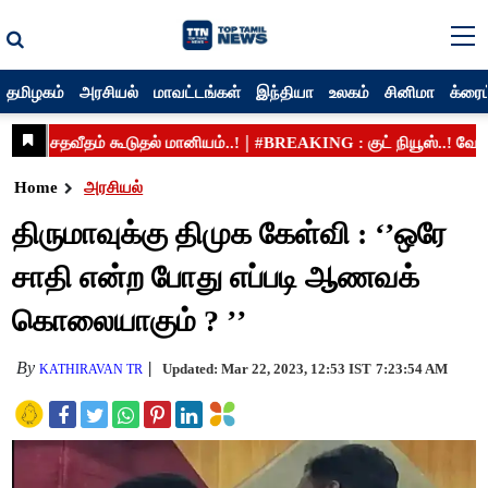
தமிழகம்
அரசியல்
மாவட்டங்கள்
இந்தியா
உலகம்
சினிமா
க்ரைம
Home
அரசியல்
திருமாவுக்கு திமுக கேள்வி : ‘’ஒரே
சாதி என்ற போது எப்படி ஆணவக்
கொலையாகும் ? ’’
By
Updated: Mar 22, 2023, 12:53 IST
7:23:54 AM
KATHIRAVAN TR