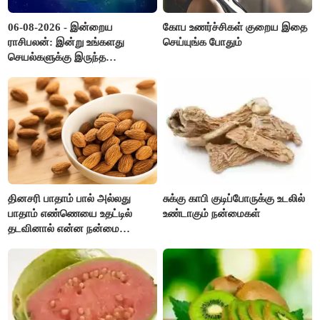
06-08-2026 - இன்றைய
கோப உணர்ச்சிகள் குறைய இதை
ராசிபலன்: இன்று உங்களது
செய்யுங்க போதும்
செயல்களுக்கு இருந்த
முட்டுகட்டைகள் விலகும்.
எதிர்பார்த்த உதவிகள் கிடைக்கும்.
பணவரத்து கூடும்..!
தினசரி பாதாம் பால் அல்லது
சுக்கு காபி குடிப்போருக்கு உடலில்
பாதாம் எண்ணெயை உதட்டில்
உண்டாகும் நன்மைகள்
தடவினால் என்ன நன்மை
தெரியுமா ?