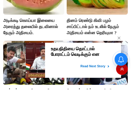
அடிக்கடி கொய்யா இலையை
தினம் ரெண்டு கிவி பழம்
அரைத்து தலையில் தடவினால்
சாப்பிட்டால் நம் உடலில் நேரும்
நேரும் அதிசயம்.
அதிசயம் என்ன தெரியுமா ?
ஒவ்வொரு குடும்பத்தின்
தலையிலும் எவ்வளவு கடன்
இருக்கு தெரியுமா..?
“எம்.எல்.ஏ. பதவியை ராஜினாமா
கொளத்தூரில் முறைகேடு
செய்ய வைகோ
இல்லை; திமுகவினர் பொய்
நிர்பந்தித்தார்; திமுக
குற்றச்சாட்டை வைக்கிறார்கள்-
எம்.எல்.ஏக்களாகவே
வி.எஸ்.பாபு
தொடர்கிறோம்”- மதிமுக
எம்.எல்.ஏக்கள் பரபரப்பு பேட்டி