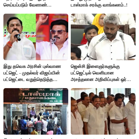
செய்யப்படும் வேளாண்
டாஸ்மாக் சரக்கு வாங்கலாம்..!
பட்ஜெட்டுக்கு பி.ஆர்.பாண்டியன்
கோரிக்கை!
இது தவெக அரசின் புஸ்வாண
ஜென்சி இளைஞர்களுக்கு
பட்ஜெட் - முதல்வர் விஜய்யின்
பட்ஜெட்டில் வெளியான
பட்ஜெட்டை வறுத்தெடுத்த
அசத்தலான அறிவிப்புகள் ஒர்
மு.க.ஸ்டாலின், இபிஎஸ்..!
பார்வை..!