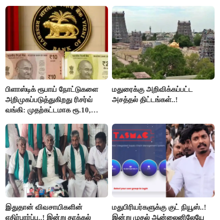
பிளாஸ்டிக் ரூபாய் நோட்டுகளை
மதுரைக்கு அறிவிக்கப்பட்ட
அறிமுகப்படுத்துகிறது ரிசர்வ்
அசத்தல் திட்டங்கள்..!
வங்கி: முதற்கட்டமாக ரூ.10,
ரூ.20 நோட்டுகள் அச்சடிப்பு!
இதுதான் விவசாயிகளின்
மதுபிரியர்களுக்கு குட் நியூஸ்..!
எதிர்பார்ப்பு..! இன்று தாக்கல்
இன்று முதல் ஆன்லைனிலேயே