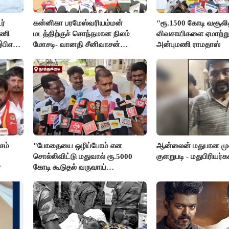
ர்
கன்னிகா பரமேஸ்வரியம்மன்
"ரூ.1500 கோடி வசூலித்
டணி
மடத்திற்குச் சொந்தமான நிலம்
விவசாயிகளை ஏமாற்று
இபிஎஸ்
மோசடி- வானதி சீனிவாசன்
அன்புமணி ராமதாஸ்
கண்டனம்
சம்
"போதையை ஒழிப்போம் என
ஆன்லைன் மதுபான முன
சொல்லிவிட்டு மதுவால் ரூ.5000
குளறுபடி - மதுபிரியர்கள
்
கோடி கூடுதல் வருவாய்
கிடைக்கும்னு சொல்றாங்க”-
மார்க்கண்டேயன்