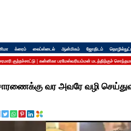
னிமா
க்ரைம்
லைப்ஸ்டைல்
ஆன்மிகம்
ஜோதிடம்
தொழில்நுட்
விசாரணைக்கு வர அவரே வழி செய்துவி