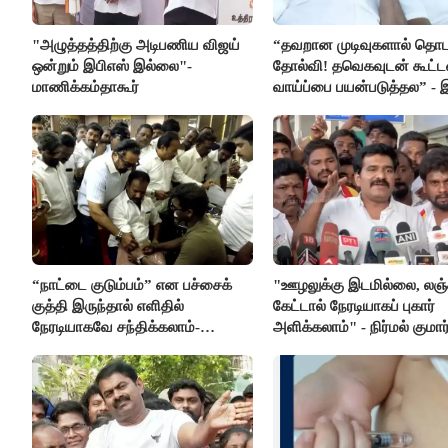
"அழுத்தத்திற்கு அடிபணிய விஜய்
“தவறான முடிவுகளால் தொட
ஒன்றும் இபிஎஸ் இல்லை"-
தோல்வி! தவெகவுடன் கூட்
மாணிக்கம்தாகூர்
வாய்ப்பை பயன்படுத்தல” - 
மீது சரமாரி குற்றச்சாட்டு
“நாட்டை குடும்பம்” என பச்சைக்
"ஊழலுக்கு இடமில்லை, லஞ்
குத்தி இருந்தால் எளிதில்
கேட்டால் நேரடியாகப் புகார்
நேரடியாகவே சந்திக்கலாம்-
அளிக்கலாம்" - நிர்மல் குமார
சரத்குமார்