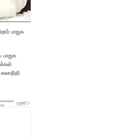
ிறார் பாஜக
ழக பாஜக
க்கள்
 கலாநிதி