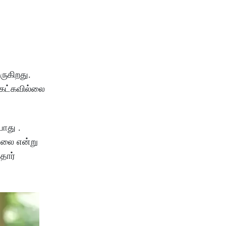
ுகிறது.
கேட்கவில்லை
யாது .
்லை என்று
தார்