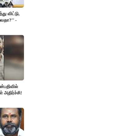
து விட்டு,
வதா?'' -
்பதிவில்
் அதிர்ச்சி!