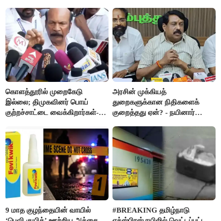
எம்.எல்.ஏக்களாகவே
தொடர்கிறோம்”- மதிமுக
எம்.எல்.ஏக்கள் பரபரப்பு பேட்டி
கொளத்தூரில் முறைகேடு
அரசின் முக்கியத்
இல்லை; திமுகவினர் பொய்
துறைகளுக்கான நிதிகளைக்
குற்றச்சாட்டை வைக்கிறார்கள்-
குறைத்தது ஏன்? - நயினார்
வி.எஸ்.பாபு
நாகேந்திரன்
9 மாத குழந்தையின் வாயில்
#BREAKING தமிழ்நாடு
‘பெவி குயிக்’ ஊற்றிய அத்தை
எக்ஸ்பிரஸ் ரயிலில் வெட்டப்பட்ட