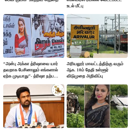
உடல் மீட்பு
“அன்பு அக்கா த்ரிஷாவை யார்
அரியலூர் மாவட்டத்திற்கு வரும்
தவறாக பேசினாலும் எங்களால்
ஆக. 10ம் தேதி உள்ளூர்
ஏற்க முடியாது”- த்ரிஷா நற்பணி
விடுமுறை அறிவிப்பு
மன்றத்தினர் போஸ்டர்