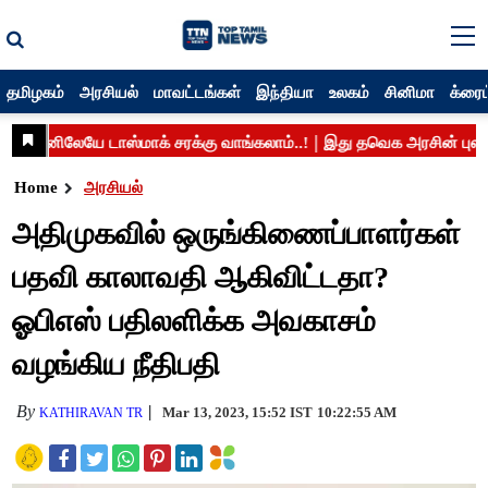
தமிழகம்
அரசியல்
மாவட்டங்கள்
இந்தியா
உலகம்
சினிமா
க்ரைம
Home
அரசியல்
அதிமுகவில் ஒருங்கிணைப்பாளர்கள்
பதவி காலாவதி ஆகிவிட்டதா?
ஓபிஎஸ் பதிலளிக்க அவகாசம்
வழங்கிய நீதிபதி
By
Mar 13, 2023, 15:52 IST
10:22:55 AM
KATHIRAVAN TR