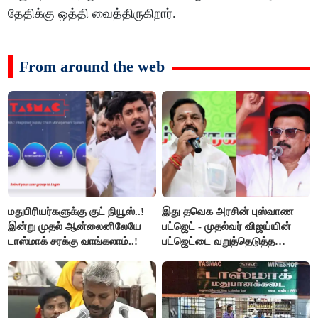
தேதிக்கு ஒத்தி வைத்திருகிறார்.
From around the web
மதுபிரியர்களுக்கு குட் நியூஸ்..!
இது தவெக அரசின் புஸ்வாண
இன்று முதல் ஆன்லைனிலேயே
பட்ஜெட் - முதல்வர் விஜய்யின்
டாஸ்மாக் சரக்கு வாங்கலாம்..!
பட்ஜெட்டை வறுத்தெடுத்த
மு.க.ஸ்டாலின், இபிஎஸ்..!