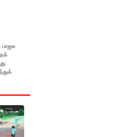
். பாஜக
ைக்
்து
்துக்