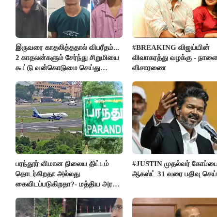
இருவரை காதலித்ததால் விபரீதம்...
#BREAKING விஜய்யின்
2 காதலன்களும் சேர்ந்து சிறுமியை
விவாகரத்து வழக்கு - நாள
கூட்டு வன்கொடுமை செய்து
விசாரணை
கொலை செய்த கொடூரம்
பரந்தூர் விமான நிலைய திட்டம்
#JUSTIN முதல்வர் கோப்ப
தொடர்கிறதா அல்லது
ஆகஸ்ட் 31 வரை பதிவு செய
கைவிடப்படுகிறதா?- மத்திய அரசு
விளக்கம்