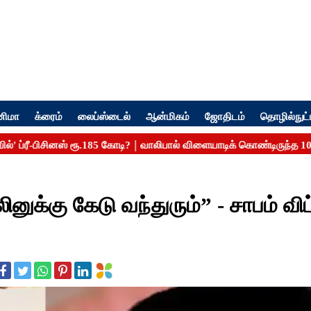
னிமா
க்ரைம்
லைப்ஸ்டைல்
ஆன்மிகம்
ஜோதிடம்
தொழில்நுட்
னுக்கு கேடு வந்துரும்” - சாபம் விட