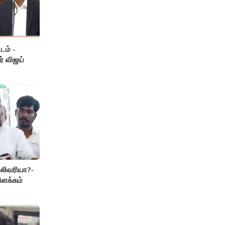
டம் -
ர் விஜய்
லிவரியா?-
ிளக்கம்