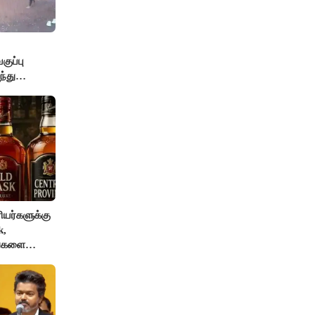
ுப்பு
்து
யர்களுக்கு
k,
ங்களை
AI தடை