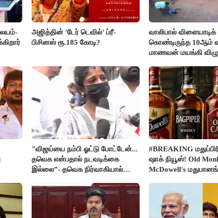
லையம்-
அஜித்தின் 'டேர் டெவில்' ப்ரீ-
வாலிபால் விளையாடிக்
கிறார்
பிசினஸ் ரூ.185 கோடி?
கொண்டிருந்த 10ஆம் வக
மாணவன் மயங்கி விழுந
உயிரிழப்பு
"விஜய்யை நம்பி ஓட்டு போட்டேன்...
#BREAKING மதுப்பிரி
ு
தவெக என்பதால் நடவடிக்கை
ஷாக் நியூஸ்! Old Mon
இல்லை”- தவெக நிர்வாகியால்
McDowell's மதுபான
பாதிக்கப்பட்ட பெண் கதறல்
விற்பனை செய்ய FSS