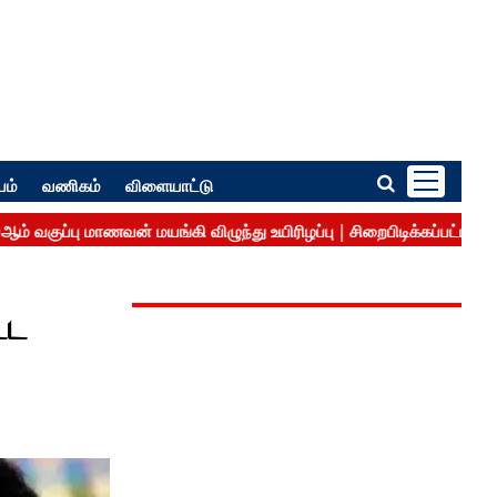
பம்
வணிகம்
விளையாட்டு
்ட