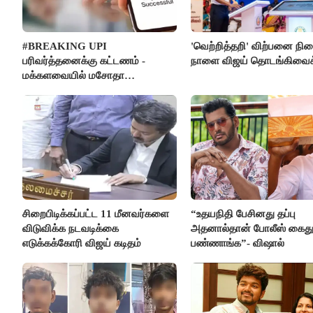
#BREAKING UPI
'வெற்றித்தறி' விற்பனை நி
பரிவர்த்தனைக்கு கட்டணம் -
நாளை விஜய் தொடங்கிவைக்
மக்களவையில் மசோதா
நிறைவேற்றம்!
சிறைபிடிக்கப்பட்ட 11 மீனவர்களை
“உதயநிதி பேசினது தப்பு
விடுவிக்க நடவடிக்கை
அதனால்தான் போலீஸ் கைத
எடுக்கக்கோரி விஜய் கடிதம்
பண்ணாங்க”- விஷால்