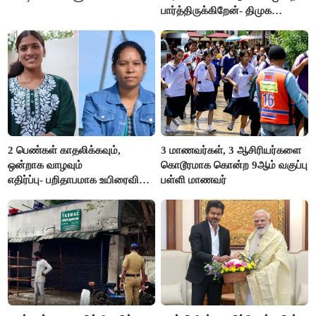
பார்த்திருக்கிறேன்- திமுக
எம்.எல்.ஏ.நெகிழ்ச்சி
2 பெண்கள் காதலிக்கவும்,
3 மாணவர்கள், 3 ஆசிரியர்களை
ஒன்றாக வாழவும்
கொடூரமாக கொன்ற 9ஆம் வகுப்பு
எதிர்ப்பு- பறிதாபமாக உயிரைவிட்ட
பள்ளி மாணவர்
ஜோடி