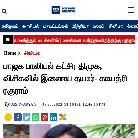
தமிழகம்
அரசியல்
மாவட்டங்கள்
இந்தியா
உலகம்
சினிமா
க்ரைம
Home
அரசியல்
பாஜக பாலியல் கட்சி; திமுக,
விசிகவில் இணைய தயார்- காயத்ரி
ரகுராம்
By
Jan 3, 2023, 18:16 IST
12:46:05 PM
AISHWARYA G