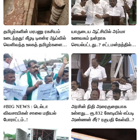
தமிழர்களின் மரபணு ரகசியம்
யாருடைய ஆட்சியில் அம்மா
உடைந்தது! கீழடி டிஎன்ஏ ஆய்வில்
உணவகம் நன்றாக
வெளிவந்த உலகத் தமிழர்களை
செயல்பட்டது..? சட்டமன்றத்தில்
மெய்சிலிர்க்க வைக்கும் உண்மை!
நடந்த காரசார விவாதம்..!
#BIG NEWS : டெல்டா
அரசின் நிதி அரைகுறையாக
விவசாயிகள் சாலை மறியல்
உள்ளது... ரூ.832 கோடியில் எப்படி
போராட்டம்..!
அண்ணன் சீர்? ரகுபதி கேள்வி..?