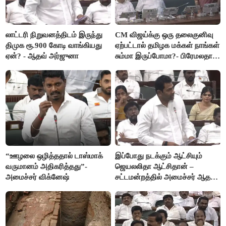
லாட்டரி நிறுவனத்திடம் இருந்து
CM விஜய்க்கு ஒரு தலைகுனிவு
திமுக ரூ.900 கோடி வாங்கியது
ஏற்பட்டால் தமிழக மக்கள் நாங்கள்
ஏன்? - ஆதவ் அர்ஜுனா
சும்மா இருப்போமா?- பிரேமலதா
விஜயகாந்த்
“ஊழலை ஒழித்ததால் டாஸ்மாக்
இப்போது நடக்கும் ஆட்சியும்
வருமானம் அதிகரித்தது”-
ஜெயலலிதா ஆட்சிதான் –
அமைச்சர் விக்னேஷ்
சட்டமன்றத்தில் அமைச்சர் ஆதவ்
அர்ஜுனா அதிரடி பேச்சு!