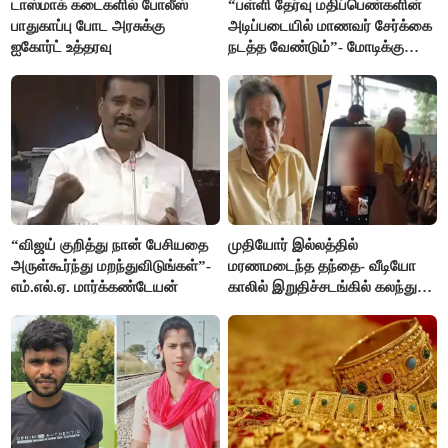
டாஸ்மாக் கடைகளில் போலீஸ்
“பள்ளி தேர்வு மதிப்பெண்களின்
பாதுகாப்பு போட அரசுக்கு
அடிப்படையில் மாணவர் சேர்க்கை
ஐகோர்ட் உத்தரவு
நடத்த வேண்டும்”- மோடிக்கு
விஜய் கடிதம்
“விஜய் குறித்து நான் பேசியதை
முதியோர் இல்லத்தில்
அருள்கூர்ந்து மறந்துவிடுங்கள்”-
மரணமடைந்த தந்தை- வீடியோ
எம்.எல்.ஏ. மார்க்கண்டேயன்
காலில் இறுதிச்சடங்கில் கலந்து
கொண்ட மகள்கள்