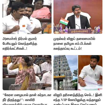
அமைச்சர் நிர்மல் குமார்
முதல்வர் விஜய் தலைமையில்
பேசியதும் கொந்தளித்த
நாளை தமிழக எம்.பி.க்கள்
எதிர்க்கட்சிகள்..!
கலந்தாய்வு கூட்டம்!
"கேரள மழையால் தான் கர்நாடகா
விஐபி தரிசனத்திற்கு செக்..! இனி
நீர் திறந்தது!": காவிரி
எந்த VIP கோயிலுக்கு வந்தாலும்
விவகாரத்தில் பாமக சௌமியா
கண்டிப்பாக இதை செய்யணும் -