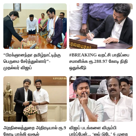
ரஜினிகாந்த்
“பிரக்ஞானந்தா தமிழ்நாட்டிற்கு
#BREAKING வறட்சி பாதிப்பை
பெருமை சேர்த்துள்ளார்”-
சமாளிக்க ரூ.288.97 கோடி நிதி
முதல்வர் விஜய்
ஒதுக்கீடு
அறநிலைத்துறை அதிரடியால் ரூ.9
விஜய் படங்களை விரும்பி
கோடி பாக்கி வசூல்
பார்ப்பேன்... ‘லவ் டுடே’ 6 முறை