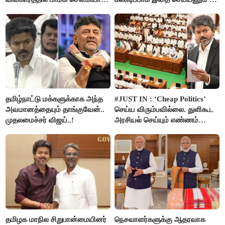
அன்புமணி சாடல்!
அமைச்சர் ரமேஷ்..!
தமிழ்நாட்டு மக்களுக்காக அந்த
#JUST IN : ‘Cheap Politics’
அவமானத்தையும் தாங்குவேன்..
செய்ய விரும்பவில்லை. துளிகூட
முதலமைச்சர் விஜய்..!
அரசியல் செய்யும் எண்ணம்
இல்லை - உதயநிதிக்கு முதல்வர்
விஜய் பதில்!
தமிழக மாநில சிறுபான்மையினர்
நெசவாளர்களுக்கு ஆதரவாக