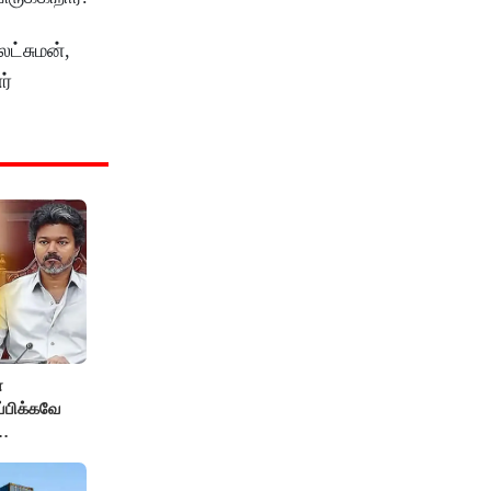
ட்சுமன்,
ர்
்
ப்பிக்கவே
தை
மைச்சர் -