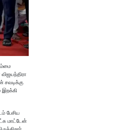
ொம்மை
் விஜயந்திரா
ன் சவடிக்கு
 இறக்கி
டம் பேசிய
ட்க மாட்டேன்
ருக்கிறார்.