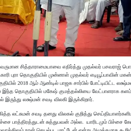
தலைவருமான சித்தாராமையாவை எதிர்த்து முதல்வர் பசவராஜ் ப
ாரி புரா தொகுதியில் முன்னாள் முதல்வர் எடியூப்பாவின் மகன
தியில் 2018 ஆம் ஆண்டில் பாஜக சார்பில் போட்டியிட்ட லக்ஷ்ம
் இந்த தொகுதியில் மகேஷ் குமத்தல்லியை வேட்பாளராக களம்
 இருந்து லக்ஷ்மன் சவடி விலகி இருக்கிறார்.
்த லட்சுமன் சவடி தனது விலகல் குறித்து செய்தியாளர்களி
்சை பாத்திரத்துடன் சுத்துபவன் அல்ல. யாரிடமும் பிச்சை கே
ாக்கிலும் நான் செயல்பட மாட்டேன் என்று அழுத்தமாக கூறியி