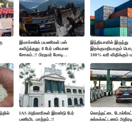
திமுக ஐடி விங்..!!
கு
இமாச்சலில் பயணிகள் பஸ்
இந்தியாவில் இருந்து
கவிழ்ந்தது; 8 பேர் பலியான
இறக்குமதியாகும் பொர
சோகம்..!! பிரதமர் மோடி
100% வரி விதிக்கும்
இரங்கல்..!!
அமெரிக்கா நிறைவேற்றம
்தில்
IAS அதிகாரிகள் இரண்டு பேர்
கொத்தட்டை டோல்கேட்ட
பணியிட மாற்றம்..!!
சுங்கக்கட்டணம் அதிரடி