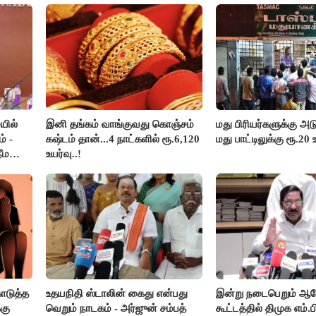
யில்
இனி தங்கம் வாங்குவது கொஞ்சம்
மது பிரியர்களுக்கு அடு
் -
கஷ்டம் தான்...4 நாட்களில் ரூ.6,120
மது பாட்டிலுக்கு ரூ.20 
ீம
உயர்வு..!
ொடுத்த
உதயநிதி ஸ்டாலின் கைது என்பது
இன்று நடைபெறும் 
கு
வெறும் நாடகம் - அர்ஜுன் சம்பத்
கூட்டத்தில் திமுக எம்.ப