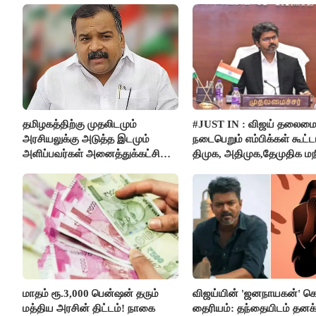
தமிழகத்திற்கு முதலிடமும்
#JUST IN : விஜய் தலைமை
அரசியலுக்கு அடுத்த இடமும்
நடைபெறும் எம்பிக்கள் கூட்டம
அளிப்பவர்கள் அனைத்துக்கட்சி
திமுக, அதிமுக,தேமுதிக மந
கூட்டத்தில் நிச்சயம் பங்கேற்பார்கள்
புறக்கணிப்பு..!
- மாணிக்கம் தாகூர்..!!
மாதம் ரூ.3,000 பென்ஷன் தரும்
விஜய்யின் 'ஜனநாயகன்' க
மத்திய அரசின் திட்டம்! நாகை
தைரியம்: தந்தையிடம் தனக்