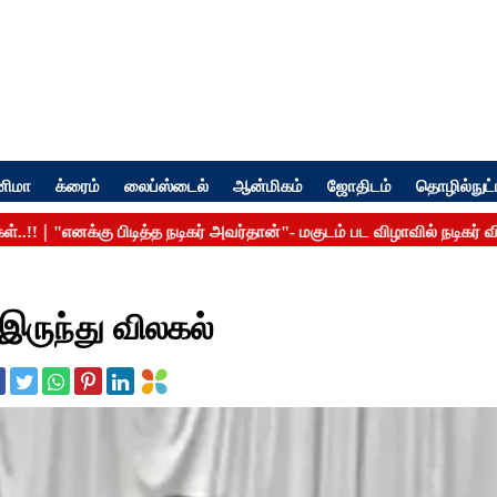
னிமா
க்ரைம்
லைப்ஸ்டைல்
ஆன்மிகம்
ஜோதிடம்
தொழில்நுட்
இருந்து விலகல்