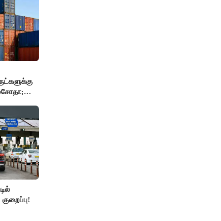
ுட்களுக்கு
 மசோதா;
்..!!
ில்
 குறைப்பு!