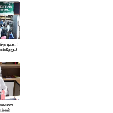
த்த ஷாக்..!
உயர்கிறது..!
ஆலோசனை
ி.க்கள்