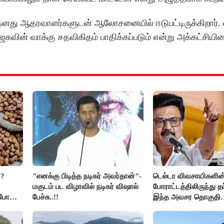
தனது ஆதரவாளர்களுடன் ஆலோசனையில் ஈடுபட்டிருக்கிறார். ல
வின் வாக்கு சதவிகிதம் பாதிக்கப்படும் என்று அக்கட்சியின
??
"எனக்கு பிடித்த நடிகர் அவர்தான்"-
டெல்டா விவசாயிகளின
மகுடம் பட விழாவில் நடிகர் விஷால்
போராட்டத்திலிருந்து த
ிபோன
பேச்சு..!!
இந்த அவசர தொகுதி
மறுவரையறை நாடகத்
அரங்கேற்றுகிறார் முதல