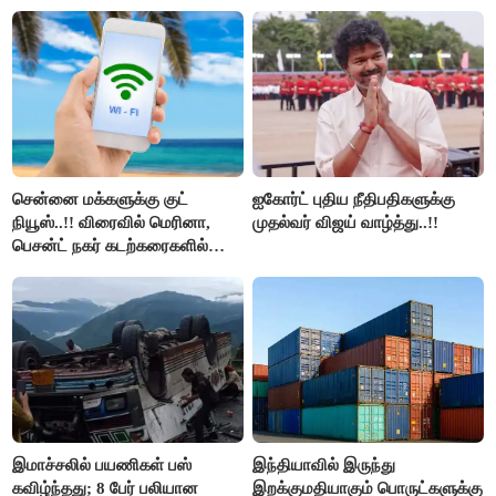
மறுவரையறை நாடகத்தை
அரங்கேற்றுகிறார் முதலமைச்சர் -
திமுக ஐடி விங்..!!
சென்னை மக்களுக்கு குட்
ஐகோர்ட் புதிய நீதிபதிகளுக்கு
நியூஸ்..!! விரைவில் மெரினா,
முதல்வர் விஜய் வாழ்த்து..!!
பெசன்ட் நகர் கடற்கரைகளில்
இலவச Wi-Fi வசதி..!!
இமாச்சலில் பயணிகள் பஸ்
இந்தியாவில் இருந்து
கவிழ்ந்தது; 8 பேர் பலியான
இறக்குமதியாகும் பொருட்களுக்கு