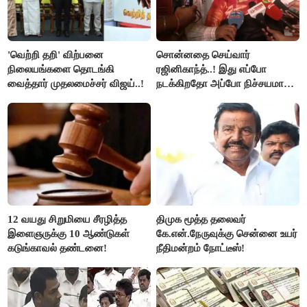
'வெற்றி தறி' விற்பனை
சொன்னதை செய்வார்
நிலையங்களை தொடங்கி
ரஜினிகாந்த்..! இது எப்போ
வைத்தார் முதலமைச்சர் விஜய்..!
நடக்கிறதோ அப்போ நிச்சயமாக
ரஜினி ₹1 கோடி தருவார் - லதா
ரஜினிகாந்த்..!
12 வயது சிறுமியை சீரழித்த
திமுக மூத்த தலைவர்
இளைஞருக்கு 10 ஆண்டுகள்
கே.என்.நேருவுக்கு சென்னை உயர்
கடுங்காவல் தண்டனை!
நீதிமன்றம் நோட்டீஸ்!