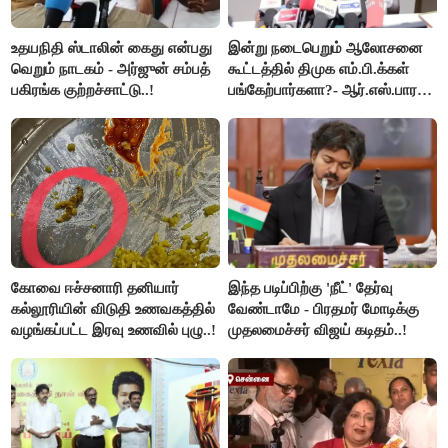
உதயநிதி ஸ்டாலின் கைது என்பது
இன்று நடைபெறும் ஆலோசனை
வெறும் நாடகம் - அர்ஜுன் சம்பத்
கூட்டத்தில் திமுக எம்.பி.க்கள்
பகிரங்க குற்றச்சாட்டு..!
பங்கேற்பார்களா?- ஆர்.எஸ்.பாரதி
விளக்கம்..!
கோவை ஈச்சனாரி தனியார்
இந்த படிப்பிற்கு 'நீட்' தேர்வு
கல்லூரியின் விடுதி உணவகத்தில்
வேண்டாமே - பிரதமர் மோடிக்கு
வழங்கப்பட்ட இரவு உணவில் புழு..!
முதலமைச்சர் விஜய் கடிதம்..!