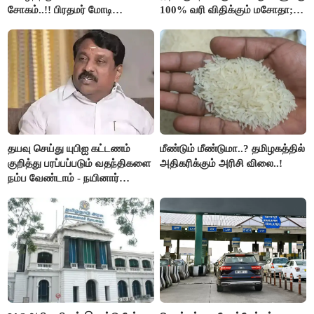
சோகம்..!! பிரதமர் மோடி
100% வரி விதிக்கும் மசோதா;
இரங்கல்..!!
அமெரிக்கா நிறைவேற்றம்..!!
தயவு செய்து யுபிஐ கட்டணம்
மீண்டும் மீண்டுமா..? தமிழகத்தில்
குறித்து பரப்பப்படும் வதந்திகளை
அதிகரிக்கும் அரிசி விலை..!
நம்ப வேண்டாம் - நயினார்
நாகேந்திரன்..!!