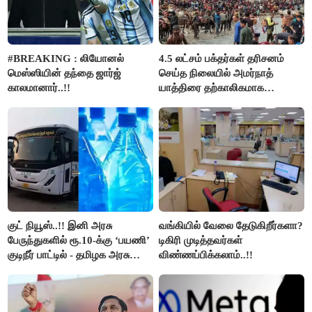
#BREAKING : லியோனல்
4.5 லட்சம் பக்தர்கள் தரிசனம்
மெஸ்ஸியின் தந்தை ஜார்ஜ்
செய்த நிலையில் அமர்நாத்
காலமானார்..!!
யாத்திரை தற்காலிகமாக
நிறுத்தம்..!!
குட் நியூஸ்..!! இனி அரசு
வங்கியில் வேலை தேடுகிறீர்களா?
பேருந்துகளில் ரூ.10-க்கு ‘பயணி’
டிகிரி முடித்தவர்கள்
குடிநீர் பாட்டில் - தமிழக அரசு
விண்ணப்பிக்கலாம்..!!
அறிவிப்பு..!!