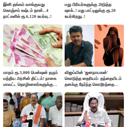
இனி தங்கம் வாங்குவது
மது பிரியர்களுக்கு அடுத்த
கொஞ்சம் கஷ்டம் தான்...4
ஷாக்..! மது பாட்டிலுக்கு ரூ.20
நாட்களில் ரூ.6,120 உயர்வு..!
உயர்கிறது..!
மாதம் ரூ.3,000 பென்ஷன் தரும்
விஜய்யின் 'ஜனநாயகன்'
மத்திய அரசின் திட்டம்! நாகை
கொடுத்த தைரியம்: தந்தையிடம்
மாவட்ட தொழிலாளர்களுக்கு
தனக்கு நேர்ந்த கொடூரத்தை
ஆட்சியர் வெளியிட்ட சூப்பர்
கூறிய சிறுமி!
செய்தி!