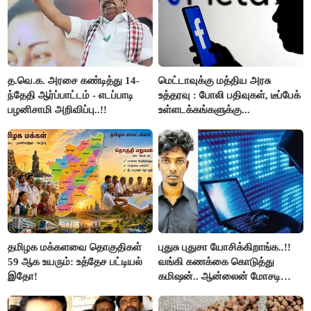
த.வெ.க. அரசை கண்டித்து 14-
மெட்டாவுக்கு மத்திய அரசு
ந்தேதி ஆர்ப்பாட்டம் - எடப்பாடி
உத்தரவு : போலி பதிவுகள், டீப்பேக்
பழனிசாமி அறிவிப்பு..!!
உள்ளடக்கங்களுக்கு...
தமிழக மக்களவை தொகுதிகள்
புதுசு புதுசா யோசிக்கிறாங்க..!!
59 ஆக உயரும்: உத்தேச பட்டியல்
வங்கி கணக்கை கொடுத்து
இதோ!
கமிஷன்.. ஆன்லைன் மோசடி
கும்பலுக்கு உதவிய வாலிபர்
கைது..!!