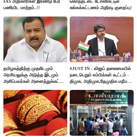
IAS அதிகாரிகள் இரண்டு பேர்
கொத்தட்டை டோல்கேட்டில்
பணியிட மாற்றம்..!!
சுங்கக்கட்டணம் அதிரடி குறைப்பு!
தமிழகத்திற்கு முதலிடமும்
#JUST IN : விஜய் தலைமையில்
அரசியலுக்கு அடுத்த இடமும்
நடைபெறும் எம்பிக்கள் கூட்டம் -
அளிப்பவர்கள் அனைத்துக்கட்சி
திமுக, அதிமுக,தேமுதிக மநீம
கூட்டத்தில் நிச்சயம்
புறக்கணிப்பு..!
பங்கேற்பார்கள் - மாணிக்கம்
தாகூர்..!!