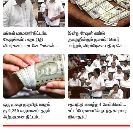
உங்கள் மாமனார்கிட்டயே
இன்று ரேஷன் கார்டு
கேளுங்கள்!: உதயநிதி
குறைதீர்க்கும் முகாம்! பெயர்
விமர்சனம்... உடனே "உங்கள்
மாற்றம், விரல்ரேகை பதிவு செய்ய
அப்பாவிடம் கேளுங்கள்" என
அரிய வாய்ப்பு!
ஆதவ் அர்ஜுனா பதிலடி!
ஒரு முறை முதலீடு, மாதம்
உதயநிதி வைத்த 4 கேள்விகள்...
ரூ.9,250 வருமானம் தரும்
சட்டப்பேரவையில் நடந்த காரசார
அற்புதமான திட்டம்..!
விவாதம்..!