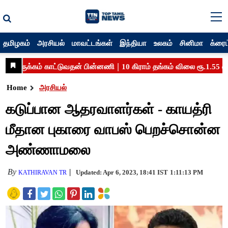
தமிழகம்
அரசியல்
மாவட்டங்கள்
இந்தியா
உலகம்
சினிமா
க்ரைம
Home
அரசியல்
கடுப்பான ஆதரவாளர்கள் - காயத்ரி
மீதான புகாரை வாபஸ் பெறச்சொன்ன
அண்ணாமலை
By
Updated: Apr 6, 2023, 18:41 IST
1:11:13 PM
KATHIRAVAN TR