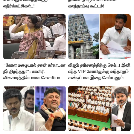
எதிர்க்கட்சிகள்..!
கலந்தாய்வு கூட்டம்!
"கேரள மழையால் தான் கர்நாடகா
விஐபி தரிசனத்திற்கு செக்..! இனி
நீர் திறந்தது!": காவிரி
எந்த VIP கோயிலுக்கு வந்தாலும்
விவகாரத்தில் பாமக சௌமியா
கண்டிப்பாக இதை செய்யணும் -
அன்புமணி சாடல்!
அமைச்சர் ரமேஷ்..!