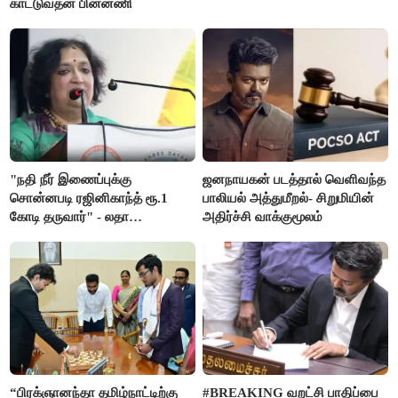
காட்டுவதன் பின்னணி
"நதி நீர் இணைப்புக்கு
ஜனநாயகன் படத்தால் வெளிவந்த
சொன்னபடி ரஜினிகாந்த் ரூ.1
பாலியல் அத்துமீறல்- சிறுமியின்
கோடி தருவார்" - லதா
அதிர்ச்சி வாக்குமூலம்
ரஜினிகாந்த்
“பிரக்ஞானந்தா தமிழ்நாட்டிற்கு
#BREAKING வறட்சி பாதிப்பை