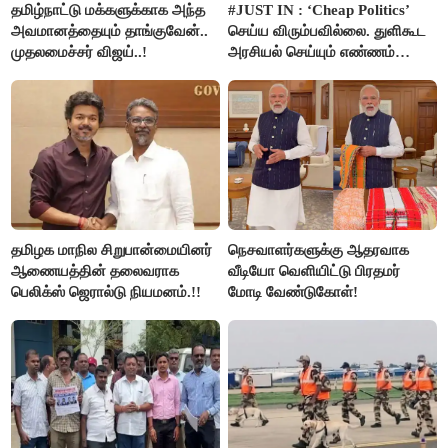
தமிழ்நாட்டு மக்களுக்காக அந்த
#JUST IN : ‘Cheap Politics’
அவமானத்தையும் தாங்குவேன்..
செய்ய விரும்பவில்லை. துளிகூட
முதலமைச்சர் விஜய்..!
அரசியல் செய்யும் எண்ணம்
இல்லை - உதயநிதிக்கு முதல்வர்
விஜய் பதில்!
தமிழக மாநில சிறுபான்மையினர்
நெசவாளர்களுக்கு ஆதரவாக
ஆணையத்தின் தலைவராக
வீடியோ வெளியிட்டு பிரதமர்
பெலிக்ஸ் ஜெரால்டு நியமனம்.!!
மோடி வேண்டுகோள்!