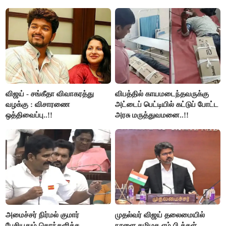
விஜய் - சங்கீதா விவாகரத்து
விபத்தில் காயமடைந்தவருக்கு
வழக்கு : விசாரணை
அட்டைப் பெட்டியில் கட்டுப் போட்ட
ஒத்திவைப்பு..!!
அரசு மருத்துவமனை..!!
அமைச்சர் நிர்மல் குமார்
முதல்வர் விஜய் தலைமையில்
பேசியதும் கொந்தளித்த
நாளை தமிழக எம்.பி.க்கள்