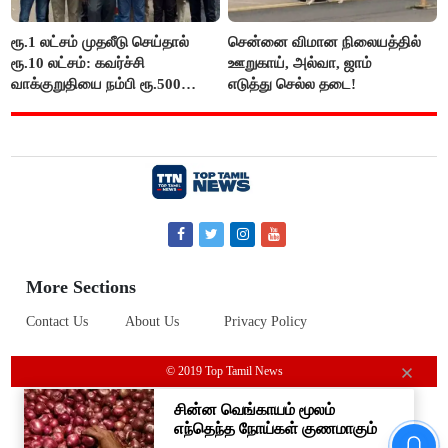
ரூ.1 லட்சம் முதலீடு செய்தால்
சென்னை விமான நிலையத்தில்
ரூ.10 லட்சம்: கவர்ச்சி
ஊறுகாய், அல்வா, ஜாம்
வாக்குறுதியை நம்பி ரூ.500
எடுத்து செல்ல தடை!
கோடியை இழந்த திருப்பூர்
மக்கள்!
More Sections
Contact Us
About Us
Privacy Policy
© 2019 Top Tamil News
#BREAKING ஷாக் கொடுத்த