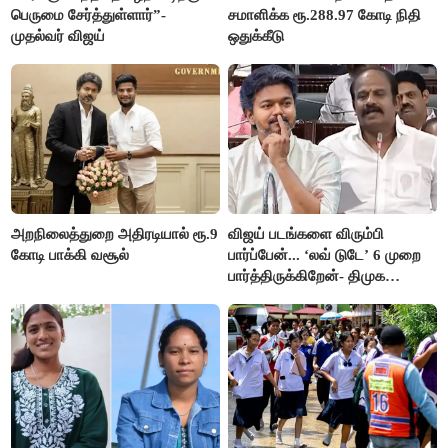
பெருமை சேர்த்துள்ளார்”-
சமாளிக்க ரூ.288.97 கோடி நிதி
முதல்வர் விஜய்
ஒதுக்கீடு
அறநிலைத்துறை அதிரடியால் ரூ.9
விஜய் படங்களை விரும்பி
கோடி பாக்கி வசூல்
பார்ப்பேன்... ‘லவ் டுடே’ 6 முறை
பார்த்திருக்கிறேன்- திமுக
எம்.எல்.ஏ.நெகிழ்ச்சி