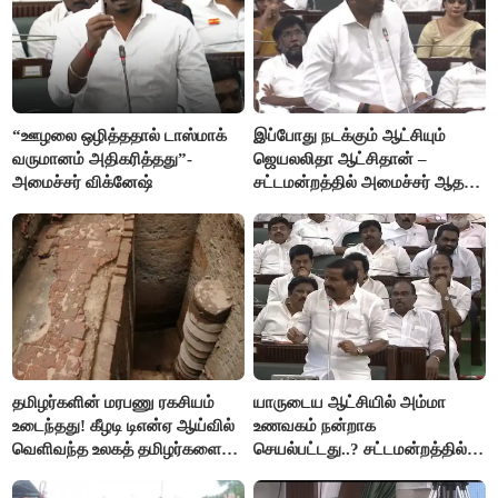
“ஊழலை ஒழித்ததால் டாஸ்மாக்
இப்போது நடக்கும் ஆட்சியும்
வருமானம் அதிகரித்தது”-
ஜெயலலிதா ஆட்சிதான் –
அமைச்சர் விக்னேஷ்
சட்டமன்றத்தில் அமைச்சர் ஆதவ்
அர்ஜுனா அதிரடி பேச்சு!
தமிழர்களின் மரபணு ரகசியம்
யாருடைய ஆட்சியில் அம்மா
உடைந்தது! கீழடி டிஎன்ஏ ஆய்வில்
உணவகம் நன்றாக
வெளிவந்த உலகத் தமிழர்களை
செயல்பட்டது..? சட்டமன்றத்தில்
மெய்சிலிர்க்க வைக்கும் உண்மை!
நடந்த காரசார விவாதம்..!