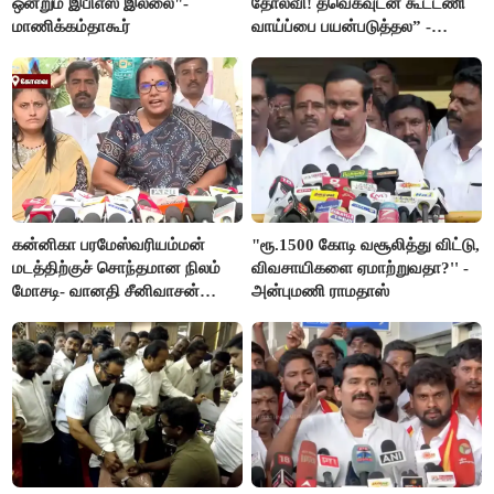
ஒன்றும் இபிஎஸ் இல்லை"-
தோல்வி! தவெகவுடன் கூட்டணி
மாணிக்கம்தாகூர்
வாய்ப்பை பயன்படுத்தல” -
இபிஎஸ் மீது சரமாரி குற்றச்சாட்டு
கன்னிகா பரமேஸ்வரியம்மன்
"ரூ.1500 கோடி வசூலித்து விட்டு,
மடத்திற்குச் சொந்தமான நிலம்
விவசாயிகளை ஏமாற்றுவதா?'' -
மோசடி- வானதி சீனிவாசன்
அன்புமணி ராமதாஸ்
கண்டனம்