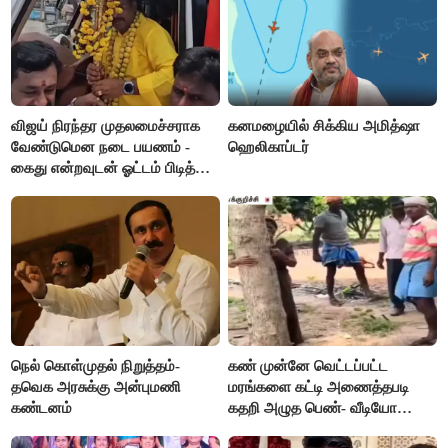
விஜய் நிரந்தர முதலமைச்சராக
கனமழையில் சிக்கிய அமித்ஷா
வேண்டுமென நடை பயணம் -
ஹெலிகாப்டர்
கைது என்றவுடன் ஓட்டம் பிடித்த
தவெகவினர்
நெல் கொள்முதல் நிறுத்தம்-
கண் முன்னே வெட்டப்பட்ட
தவெக அரசுக்கு அன்புமணி
மரங்களை கட்டி அணைத்தபடி
கண்டனம்
கதறி அழுத பெண்- வீடியோ
வைரல்