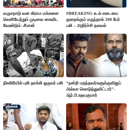
வருசநாடு வன கிராம மக்களை
#BREAKING உடல் எடையை
வெளியேற்றும் முடிவை கைவிட
குறைக்கும் மருந்தால் 200 பேர்
வேண்டும்- சீமான்
பலி – அதிர்ச்சி தகவல்
நீலகிரியில் புலி தாக்கி ஒருவர் பலி
“நன்றி மறந்தவர்களுக்குவிஜய்
அல்வா கொடுத்துவிட்டார்”-
ஆர்.பி.உதயகுமார்