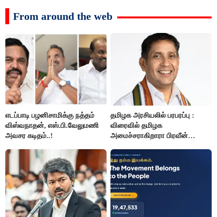
From around the web
எடப்பாடி பழனிசாமிக்கு நத்தம்
தமிழக அரசியலில் பரபரப்பு :
விஸ்வநாதன், எஸ்.பி.வேலுமணி
விரைவில் தமிழக
அவசர கடிதம்..!
அமைச்சராகிறாரா பிரவீன்
சக்ரவர்த்தி..?