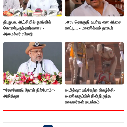
தி.மு.க. ஆட்சியில் தூங்கிக்
50% தொகுதி உயர்வு என ஆசை
கொண்டிருந்தார்களா? -
காட்டி... - மாணிக்கம் தாகூர்
அமைச்சர் ரமேஷ்
“தோளோடு தோள் நிற்போம்”-
அமித்ஷா பங்கேற்ற நிகழ்ச்சி-
அமித்ஷா
அணிவகுப்பில் நின்றிருந்த
காவலர்கள் மயக்கம்