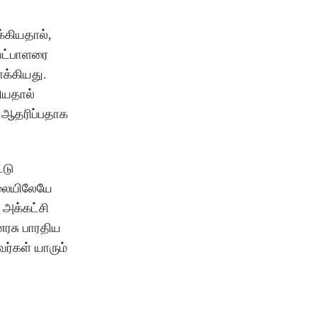
்கியதால்,
ேட்பாளரை
க்கியது.
ியதால்
 ஆதரிப்பதாக
்டு
ிலையிலேயே
அக்கட்சி
ரசு பாரதிய
ர்கள் யாரும்