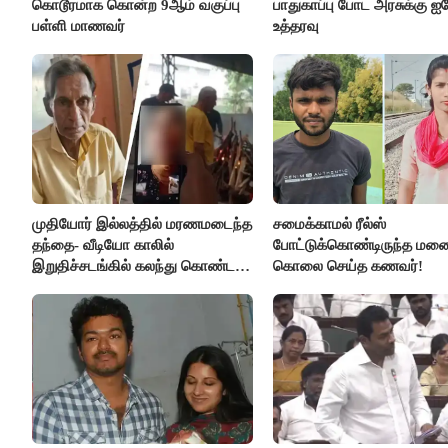
கொடூரமாக கொன்ற 9ஆம் வகுப்பு
பாதுகாப்பு போட அரசுக்கு ஐக
பள்ளி மாணவர்
உத்தரவு
முதியோர் இல்லத்தில் மரணமடைந்த
சமைக்காமல் ரீல்ஸ்
தந்தை- வீடியோ காலில்
போட்டுக்கொண்டிருந்த ம
இறுதிச்சடங்கில் கலந்து கொண்ட
கொலை செய்த கணவர்!
மகள்கள்