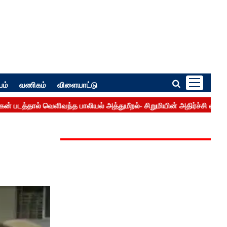
பம்
வணிகம்
விளையாட்டு