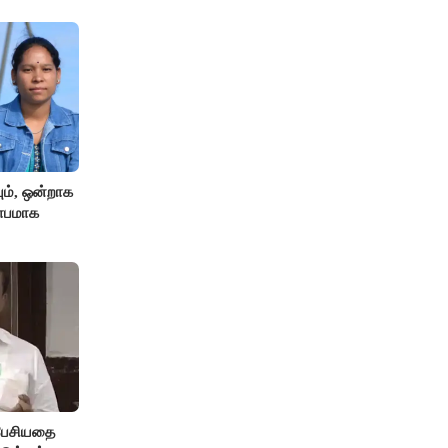
ும், ஒன்றாக
ிதாபமாக
 பேசியதை