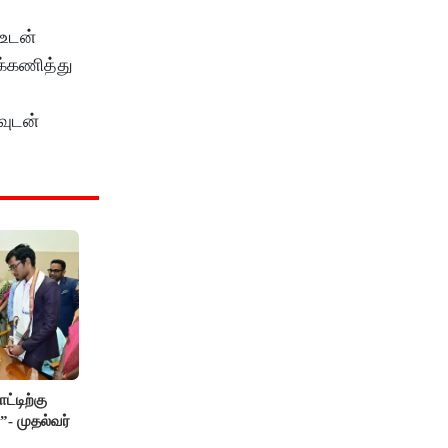
 உடன்
க்கணித்து
வுடன்
ட்டிற்கு
”- முதல்வர்