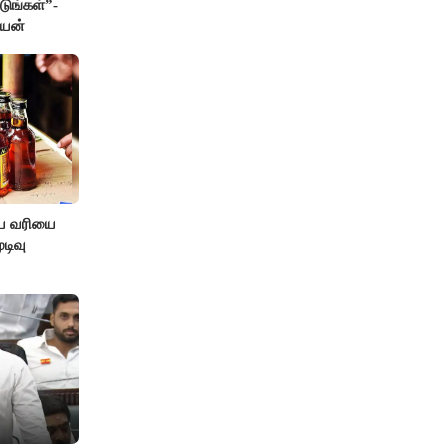
டுங்கள்”-
ேயன்
ிய வரியை
டிவு