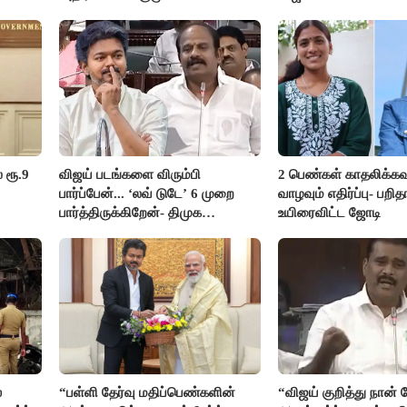
 ரூ.9
விஜய் படங்களை விரும்பி
2 பெண்கள் காதலிக்கவ
பார்ப்பேன்... ‘லவ் டுடே’ 6 முறை
வாழவும் எதிர்ப்பு- பற
பார்த்திருக்கிறேன்- திமுக
உயிரைவிட்ட ஜோடி
எம்.எல்.ஏ.நெகிழ்ச்சி
்
“பள்ளி தேர்வு மதிப்பெண்களின்
“விஜய் குறித்து நான்