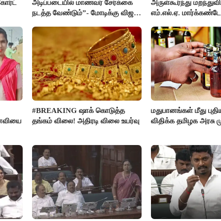
ோர்ட்
அடிப்படையில் மாணவர் சேர்க்கை
அருள்கூர்ந்து மறந்துவி
நடத்த வேண்டும்”- மோடிக்கு விஜய்
எம்.எல்.ஏ. மார்க்கண்ட
கடிதம்
#BREAKING ஷாக் கொடுத்த
மதுபானங்கள் மீது புத
னைவியை
தங்கம் விலை! அதிரடி விலை உயர்வு
விதிக்க தமிழக அரசு மு