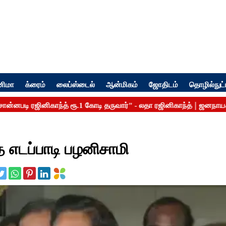
னிமா
க்ரைம்
லைப்ஸ்டைல்
ஆன்மிகம்
ஜோதிடம்
தொழில்நுட்
 எடப்பாடி பழனிசாமி