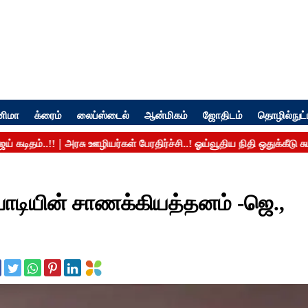
னிமா
க்ரைம்
லைப்ஸ்டைல்
ஆன்மிகம்
ஜோதிடம்
தொழில்நுட்
ாடியின் சாணக்கியத்தனம் -ஜெ.,