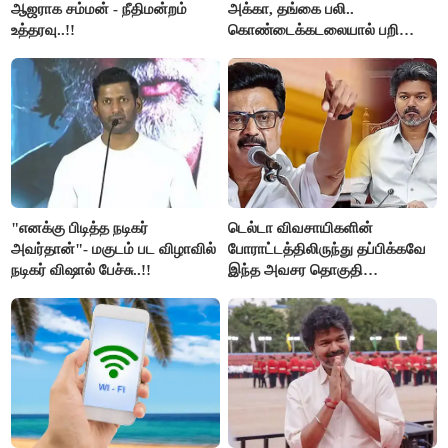
ஆஜராக சம்மன் - நீதிமன்றம்
அக்கா, தங்கை பலி..
உத்தரவு..!!
கொண்டைக்கடலையால் பறிபோன
உயிர்கள்..!!
"எனக்கு பிடித்த நடிகர்
டெல்டா விவசாயிகளின்
அவர்தான்"- மகுடம் பட விழாவில்
போராட்டத்திலிருந்து தப்பிக்கவே
நடிகர் விஷால் பேச்சு..!!
இந்த அவசர தொகுதி
மறுவரையறை நாடகத்தை
அரங்கேற்றுகிறார் முதலமைச்சர் -
திமுக ஐடி விங்..!!