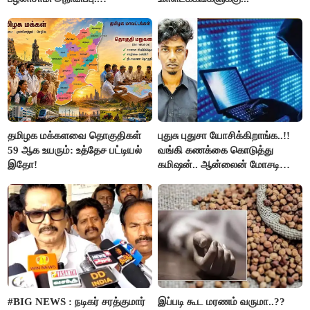
தமிழக மக்களவை தொகுதிகள்
புதுசு புதுசா யோசிக்கிறாங்க..!!
59 ஆக உயரும்: உத்தேச பட்டியல்
வங்கி கணக்கை கொடுத்து
இதோ!
கமிஷன்.. ஆன்லைன் மோசடி
கும்பலுக்கு உதவிய வாலிபர்
கைது..!!
#BIG NEWS : நடிகர் சரத்குமார்
இப்படி கூட மரணம் வருமா..??