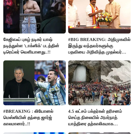
கேஜிஎஃப் புகழ் நடிகர் யாஷ்
#BIG BREAKING: அதிமுகவில்
நடித்துள்ள 'டாக்‌ஸிக்' படத்தின்
இருந்து வந்தவர்களுக்கு
டிரெய்லர் வெளியானது..!!
பதவியை அறிவித்த முதல்வர்
விஜய்..!!
#BREAKING : லியோனல்
4.5 லட்சம் பக்தர்கள் தரிசனம்
மெஸ்ஸியின் தந்தை ஜார்ஜ்
செய்த நிலையில் அமர்நாத்
காலமானார்..!!
யாத்திரை தற்காலிகமாக
நிறுத்தம்..!!