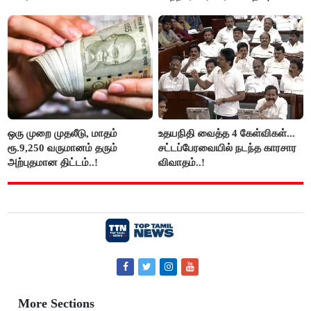
அப்பாவிடம் கேளுங்கள்" என
அரிய வாய்ப்பு!
ஆதவ் அர்ஜுனா பதிலடி!
ஒரு முறை முதலீடு, மாதம்
உதயநிதி வைத்த 4 கேள்விகள்...
ரூ.9,250 வருமானம் தரும்
சட்டப்பேரவையில் நடந்த காரசார
அற்புதமான திட்டம்..!
விவாதம்..!
More Sections