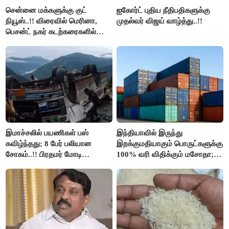
சென்னை மக்களுக்கு குட்
ஐகோர்ட் புதிய நீதிபதிகளுக்கு
நியூஸ்..!! விரைவில் மெரினா,
முதல்வர் விஜய் வாழ்த்து..!!
பெசன்ட் நகர் கடற்கரைகளில்
இலவச Wi-Fi வசதி..!!
இமாச்சலில் பயணிகள் பஸ்
இந்தியாவில் இருந்து
கவிழ்ந்தது; 8 பேர் பலியான
இறக்குமதியாகும் பொருட்களுக்கு
சோகம்..!! பிரதமர் மோடி
100% வரி விதிக்கும் மசோதா;
இரங்கல்..!!
அமெரிக்கா நிறைவேற்றம்..!!