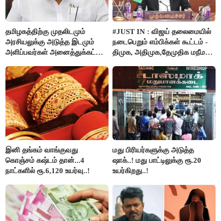
தமிழகத்திற்கு முதலிடமும்
#JUST IN : விஜய் தலைமையில்
அரசியலுக்கு அடுத்த இடமும்
நடைபெறும் எம்பிக்கள் கூட்டம் -
அளிப்பவர்கள் அனைத்துக்கட்சி
திமுக, அதிமுக,தேமுதிக மநீம
கூட்டத்தில் நிச்சயம்
புறக்கணிப்பு..!
பங்கேற்பார்கள் - மாணிக்கம்
தாகூர்..!!
இனி தங்கம் வாங்குவது
மது பிரியர்களுக்கு அடுத்த
கொஞ்சம் கஷ்டம் தான்...4
ஷாக்..! மது பாட்டிலுக்கு ரூ.20
நாட்களில் ரூ.6,120 உயர்வு..!
உயர்கிறது..!