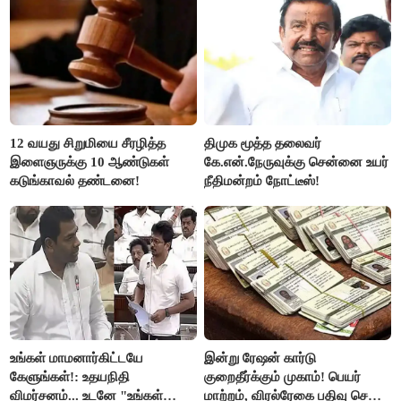
ரஜினிகாந்த்..!
12 வயது சிறுமியை சீரழித்த
திமுக மூத்த தலைவர்
இளைஞருக்கு 10 ஆண்டுகள்
கே.என்.நேருவுக்கு சென்னை உயர்
கடுங்காவல் தண்டனை!
நீதிமன்றம் நோட்டீஸ்!
உங்கள் மாமனார்கிட்டயே
இன்று ரேஷன் கார்டு
கேளுங்கள்!: உதயநிதி
குறைதீர்க்கும் முகாம்! பெயர்
விமர்சனம்... உடனே "உங்கள்
மாற்றம், விரல்ரேகை பதிவு செய்ய