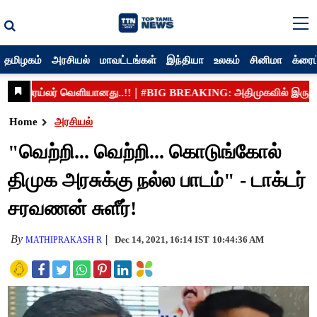
தமிழகம்
அரசியல்
மாவட்டங்கள்
இந்தியா
உலகம்
சினிமா
க்ரைம
Home
அரசியல்
"வெற்றி... வெற்றி... கொடுங்கோல்
திமுக அரசுக்கு நல்ல பாடம்" - டாக்டர்
சரவணன் சுளீர்!
By
Dec 14, 2021, 16:14 IST
10:44:36 AM
MATHIPRAKASH R