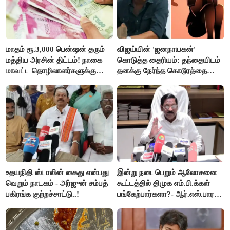
மாதம் ரூ.3,000 பென்ஷன் தரும்
விஜய்யின் 'ஜனநாயகன்'
மத்திய அரசின் திட்டம்! நாகை
கொடுத்த தைரியம்: தந்தையிடம்
மாவட்ட தொழிலாளர்களுக்கு
தனக்கு நேர்ந்த கொடூரத்தை
ஆட்சியர் வெளியிட்ட சூப்பர்
கூறிய சிறுமி!
செய்தி!
உதயநிதி ஸ்டாலின் கைது என்பது
இன்று நடைபெறும் ஆலோசனை
வெறும் நாடகம் - அர்ஜுன் சம்பத்
கூட்டத்தில் திமுக எம்.பி.க்கள்
பகிரங்க குற்றச்சாட்டு..!
பங்கேற்பார்களா?- ஆர்.எஸ்.பாரதி
விளக்கம்..!