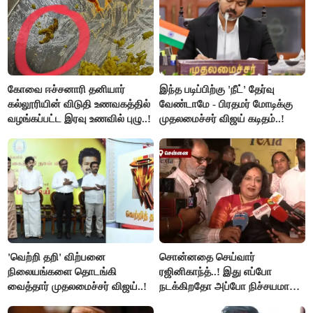
கோவை ஈச்சனாரி தனியார்
இந்த படிப்பிற்கு 'நீட்' தேர்வு
கல்லூரியின் விடுதி உணவகத்தில்
வேண்டாமே - பிரதமர் மோடிக்கு
வழங்கப்பட்ட இரவு உணவில் புழு..!
முதலமைச்சர் விஜய் கடிதம்..!
'வெற்றி தறி' விற்பனை
சொன்னதை செய்வார்
நிலையங்களை தொடங்கி
ரஜினிகாந்த்..! இது எப்போ
வைத்தார் முதலமைச்சர் விஜய்..!
நடக்கிறதோ அப்போ நிச்சயமாக
ரஜினி ₹1 கோடி தருவார் - லதா